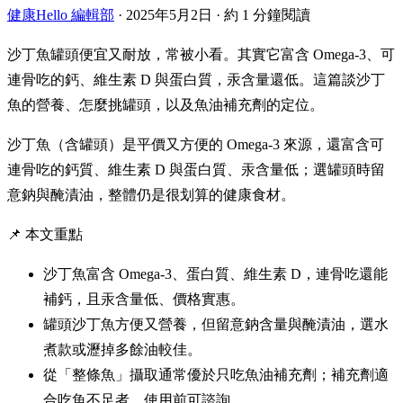
健康Hello 編輯部
·
2025年5月2日
·
約 1 分鐘閱讀
沙丁魚罐頭便宜又耐放，常被小看。其實它富含 Omega-3、可
連骨吃的鈣、維生素 D 與蛋白質，汞含量還低。這篇談沙丁
魚的營養、怎麼挑罐頭，以及魚油補充劑的定位。
沙丁魚（含罐頭）是平價又方便的 Omega-3 來源，還富含可
連骨吃的鈣質、維生素 D 與蛋白質、汞含量低；選罐頭時留
意鈉與醃漬油，整體仍是很划算的健康食材。
📌 本文重點
沙丁魚富含 Omega-3、蛋白質、維生素 D，連骨吃還能
補鈣，且汞含量低、價格實惠。
罐頭沙丁魚方便又營養，但留意鈉含量與醃漬油，選水
煮款或瀝掉多餘油較佳。
從「整條魚」攝取通常優於只吃魚油補充劑；補充劑適
合吃魚不足者，使用前可諮詢。