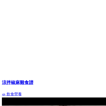
涼拌椒麻雞食譜
🥗 飲食營養