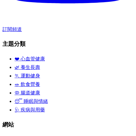
訂閱頻道
主題分類
❤️ 心血管健康
🌿 養生長壽
🏃 運動健身
🥗 飲食營養
🦠 腸道健康
😴 睡眠與情緒
🩺 疾病與用藥
網站