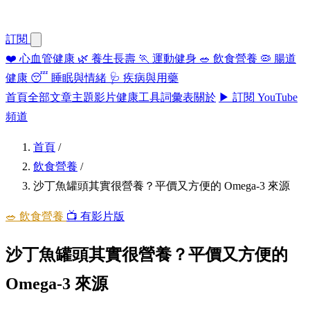
訂閱
❤️
心血管健康
🌿
養生長壽
🏃
運動健身
🥗
飲食營養
🦠
腸道
健康
😴
睡眠與情緒
🩺
疾病與用藥
首頁
全部文章
主題
影片
健康工具
詞彙表
關於
▶ 訂閱 YouTube
頻道
首頁
/
飲食營養
/
沙丁魚罐頭其實很營養？平價又方便的 Omega-3 來源
🥗 飲食營養
📺 有影片版
沙丁魚罐頭其實很營養？平價又方便的
Omega-3 來源