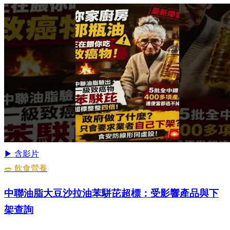
▶ 含影片
🥗 飲食營養
中聯油脂大豆沙拉油苯駢芘超標：受影響產品與下
架查詢