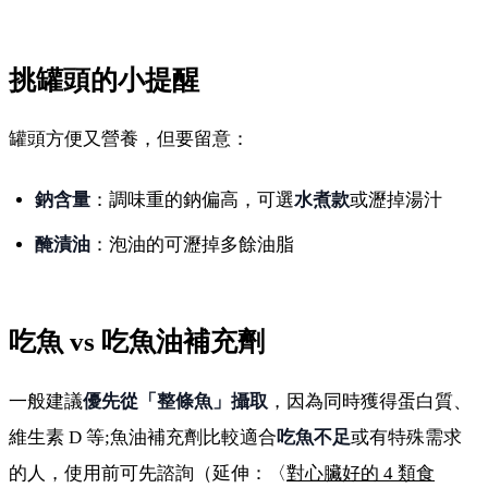
挑罐頭的小提醒
罐頭方便又營養，但要留意：
鈉含量
：調味重的鈉偏高，可選
水煮款
或瀝掉湯汁
醃漬油
：泡油的可瀝掉多餘油脂
吃魚 vs 吃魚油補充劑
一般建議
優先從「整條魚」攝取
，因為同時獲得蛋白質、
維生素 D 等;魚油補充劑比較適合
吃魚不足
或有特殊需求
的人，使用前可先諮詢（延伸：〈
對心臟好的 4 類食