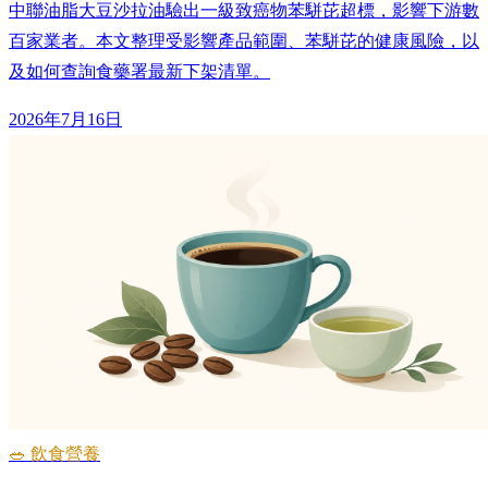
中聯油脂大豆沙拉油驗出一級致癌物苯駢芘超標，影響下游數
百家業者。本文整理受影響產品範圍、苯駢芘的健康風險，以
及如何查詢食藥署最新下架清單。
2026年7月16日
🥗 飲食營養