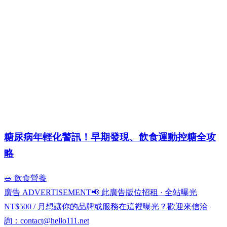
糖尿病年輕化警訊！早期發現、飲食運動控糖全攻
略
🥗 飲食營養
廣告 ADVERTISEMENT
📢 此廣告版位招租 · 全站曝光
NT$500 / 月
想讓你的品牌或服務在這裡曝光？歡迎來信洽
詢：
contact@hello111.net