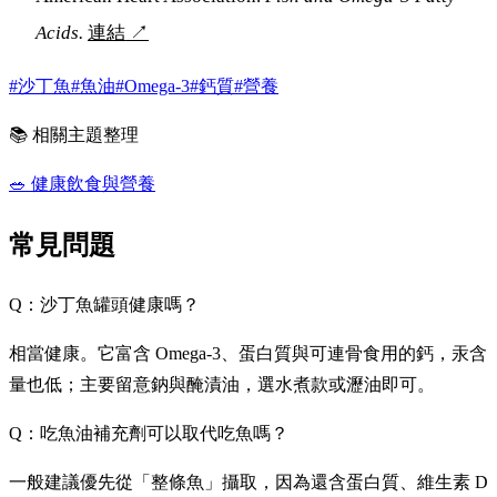
Acids.
連結
↗
#沙丁魚
#魚油
#Omega-3
#鈣質
#營養
📚 相關主題整理
🥗
健康飲食與營養
常見問題
Q：沙丁魚罐頭健康嗎？
相當健康。它富含 Omega-3、蛋白質與可連骨食用的鈣，汞含
量也低；主要留意鈉與醃漬油，選水煮款或瀝油即可。
Q：吃魚油補充劑可以取代吃魚嗎？
一般建議優先從「整條魚」攝取，因為還含蛋白質、維生素 D