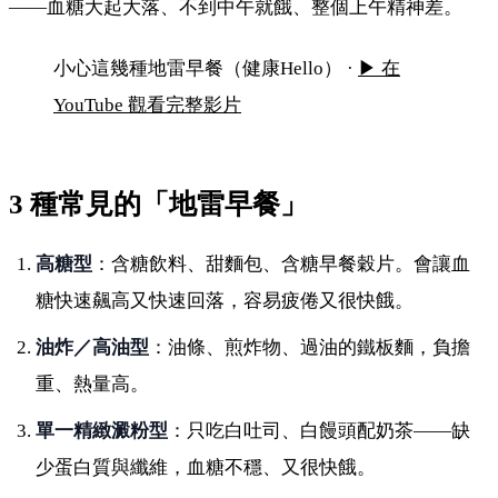
——血糖大起大落、不到中午就餓、整個上午精神差。
醫生提醒：3種垃圾早餐傷脾，不少孩子天天吃
小心這幾種地雷早餐（健康Hello） ·
▶ 在
YouTube 觀看完整影片
3 種常見的「地雷早餐」
高糖型
：含糖飲料、甜麵包、含糖早餐穀片。會讓血
糖快速飆高又快速回落，容易疲倦又很快餓。
油炸／高油型
：油條、煎炸物、過油的鐵板麵，負擔
重、熱量高。
單一精緻澱粉型
：只吃白吐司、白饅頭配奶茶——缺
少蛋白質與纖維，血糖不穩、又很快餓。