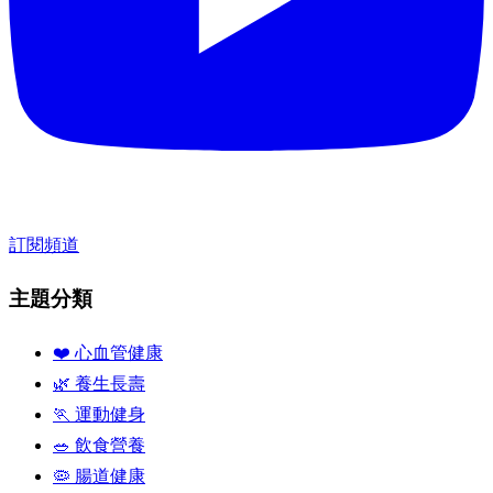
訂閱頻道
主題分類
❤️ 心血管健康
🌿 養生長壽
🏃 運動健身
🥗 飲食營養
🦠 腸道健康