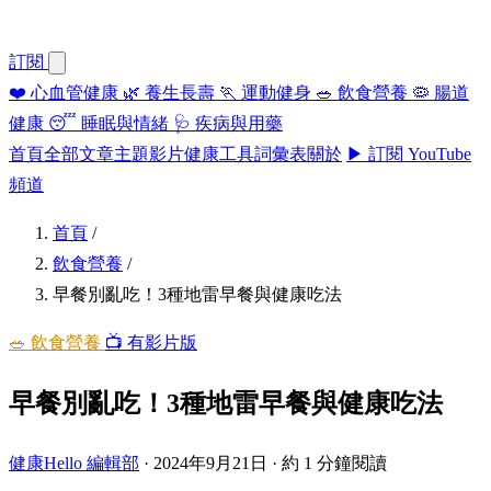
訂閱
❤️
心血管健康
🌿
養生長壽
🏃
運動健身
🥗
飲食營養
🦠
腸道
健康
😴
睡眠與情緒
🩺
疾病與用藥
首頁
全部文章
主題
影片
健康工具
詞彙表
關於
▶ 訂閱 YouTube
頻道
首頁
/
飲食營養
/
早餐別亂吃！3種地雷早餐與健康吃法
🥗 飲食營養
📺 有影片版
早餐別亂吃！3種地雷早餐與健康吃法
健康Hello 編輯部
·
2024年9月21日
·
約 1 分鐘閱讀