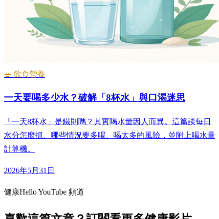
🥗 飲食營養
一天要喝多少水？破解「8杯水」與口渴迷思
「一天8杯水」是鐵則嗎？其實喝水量因人而異。這篇談每日
水分怎麼抓、哪些情況要多喝、喝太多的風險，並附上喝水量
計算機。
2026年5月31日
健康Hello YouTube 頻道