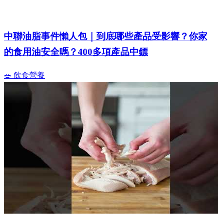
中聯油脂事件懶人包｜到底哪些產品受影響？你家
的食用油安全嗎？400多項產品中鏢
🥗 飲食營養