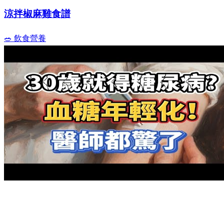
涼拌椒麻雞食譜
🥗 飲食營養