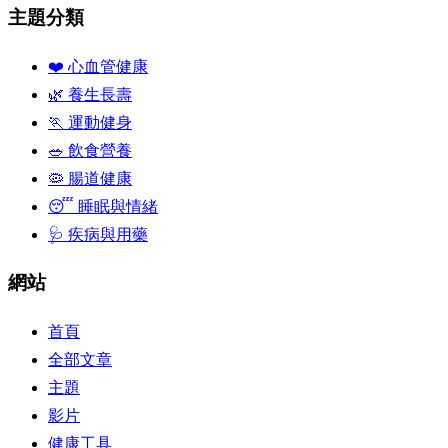
主題分類
❤️ 心血管健康
🌿 養生長壽
🏃 運動健身
🥗 飲食營養
🦠 腸道健康
😴 睡眠與情緒
🩺 疾病與用藥
網站
首頁
全部文章
主題
影片
健康工具