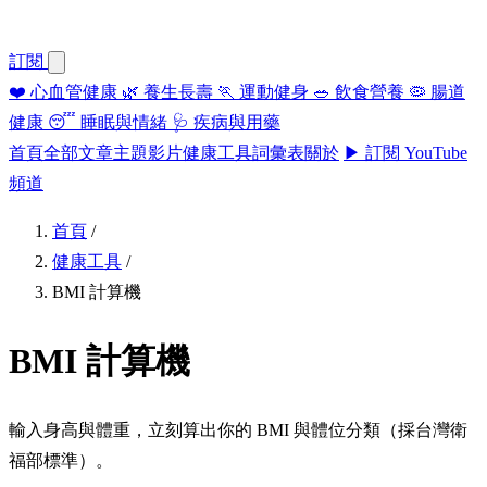
訂閱
❤️
心血管健康
🌿
養生長壽
🏃
運動健身
🥗
飲食營養
🦠
腸道
健康
😴
睡眠與情緒
🩺
疾病與用藥
首頁
全部文章
主題
影片
健康工具
詞彙表
關於
▶ 訂閱 YouTube
頻道
首頁
/
健康工具
/
BMI 計算機
BMI 計算機
輸入身高與體重，立刻算出你的 BMI 與體位分類（採台灣衛
福部標準）。