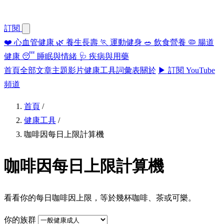
訂閱
❤️
心血管健康
🌿
養生長壽
🏃
運動健身
🥗
飲食營養
🦠
腸道
健康
😴
睡眠與情緒
🩺
疾病與用藥
首頁
全部文章
主題
影片
健康工具
詞彙表
關於
▶ 訂閱 YouTube
頻道
首頁
/
健康工具
/
咖啡因每日上限計算機
咖啡因每日上限計算機
看看你的每日咖啡因上限，等於幾杯咖啡、茶或可樂。
你的族群