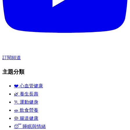
訂閱頻道
主題分類
❤️ 心血管健康
🌿 養生長壽
🏃 運動健身
🥗 飲食營養
🦠 腸道健康
😴 睡眠與情緒