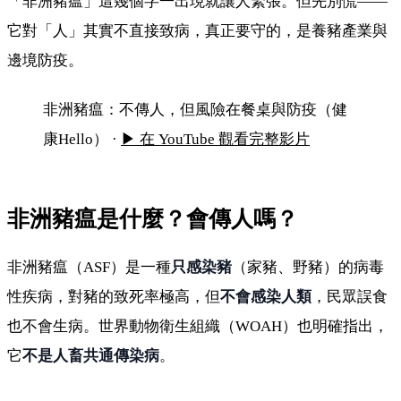
「非洲豬瘟」這幾個字一出現就讓人緊張。但先別慌——
它對「人」其實不直接致病，真正要守的，是養豬產業與
邊境防疫。
非洲豬瘟本土爆發：不傳人，但風險在餐桌蔓延
非洲豬瘟：不傳人，但風險在餐桌與防疫（健
康Hello） ·
▶ 在 YouTube 觀看完整影片
非洲豬瘟是什麼？會傳人嗎？
非洲豬瘟（ASF）是一種
只感染豬
（家豬、野豬）的病毒
性疾病，對豬的致死率極高，但
不會感染人類
，民眾誤食
也不會生病。世界動物衛生組織（WOAH）也明確指出，
它
不是人畜共通傳染病
。