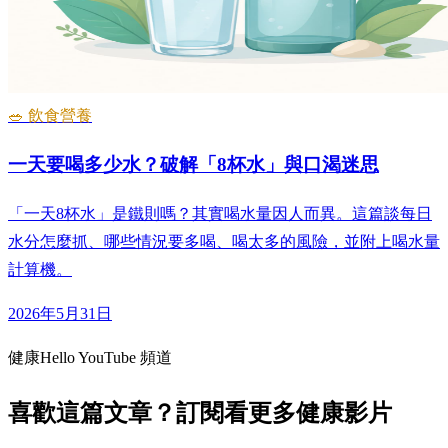
🥗 飲食營養
一天要喝多少水？破解「8杯水」與口渴迷思
「一天8杯水」是鐵則嗎？其實喝水量因人而異。這篇談每日
水分怎麼抓、哪些情況要多喝、喝太多的風險，並附上喝水量
計算機。
2026年5月31日
健康Hello YouTube 頻道
喜歡這篇文章？訂閱看更多健康影片