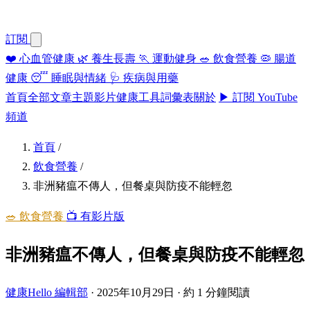
訂閱
❤️
心血管健康
🌿
養生長壽
🏃
運動健身
🥗
飲食營養
🦠
腸道
健康
😴
睡眠與情緒
🩺
疾病與用藥
首頁
全部文章
主題
影片
健康工具
詞彙表
關於
▶ 訂閱 YouTube
頻道
首頁
/
飲食營養
/
非洲豬瘟不傳人，但餐桌與防疫不能輕忽
🥗 飲食營養
📺 有影片版
非洲豬瘟不傳人，但餐桌與防疫不能輕忽
健康Hello 編輯部
·
2025年10月29日
·
約 1 分鐘閱讀