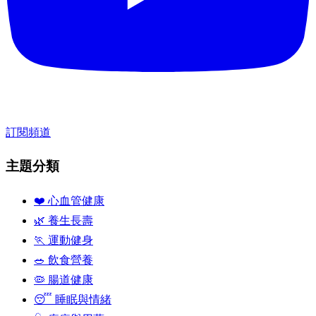
訂閱頻道
主題分類
❤️ 心血管健康
🌿 養生長壽
🏃 運動健身
🥗 飲食營養
🦠 腸道健康
😴 睡眠與情緒