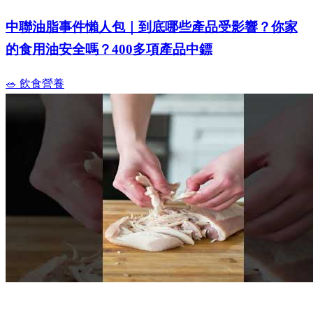
中聯油脂事件懶人包｜到底哪些產品受影響？你家
的食用油安全嗎？400多項產品中鏢
🥗 飲食營養