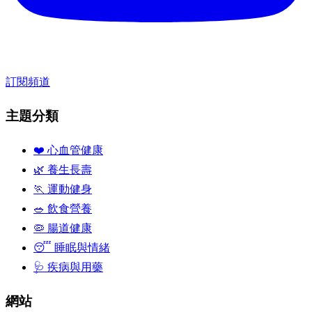
訂閱頻道
主題分類
❤️ 心血管健康
🌿 養生長壽
🏃 運動健身
🥗 飲食營養
🦠 腸道健康
😴 睡眠與情緒
🩺 疾病與用藥
網站