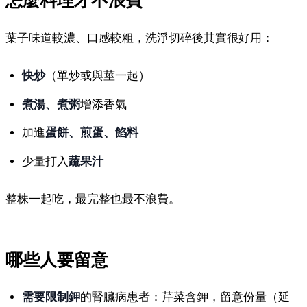
怎麼料理才不浪費
葉子味道較濃、口感較粗，洗淨切碎後其實很好用：
快炒
（單炒或與莖一起）
煮湯、煮粥
增添香氣
加進
蛋餅、煎蛋、餡料
少量打入
蔬果汁
整株一起吃，最完整也最不浪費。
哪些人要留意
需要限制鉀
的腎臟病患者：芹菜含鉀，留意份量（延