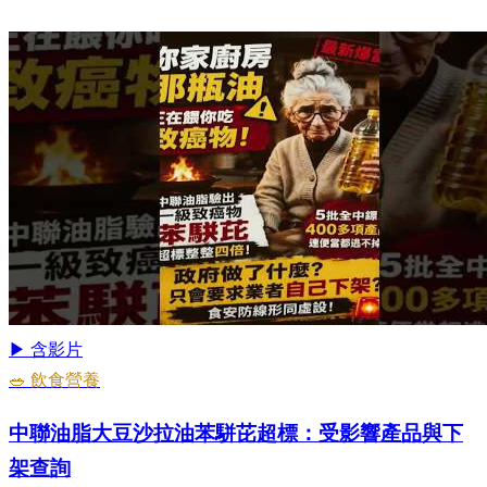
▶ 含影片
🥗 飲食營養
中聯油脂大豆沙拉油苯駢芘超標：受影響產品與下
架查詢