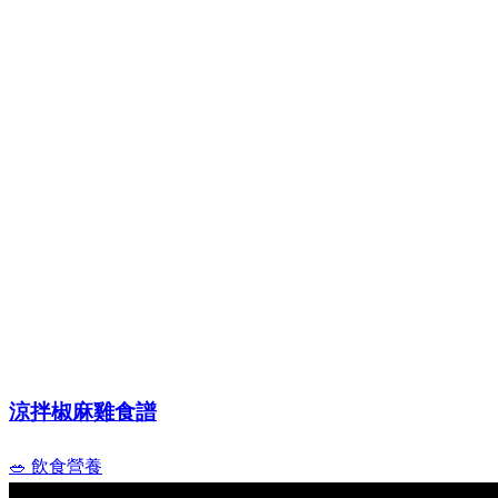
涼拌椒麻雞食譜
🥗 飲食營養