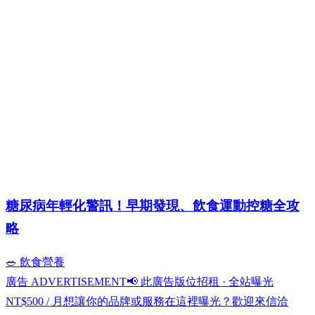
糖尿病年輕化警訊！早期發現、飲食運動控糖全攻
略
🥗 飲食營養
廣告 ADVERTISEMENT
📢 此廣告版位招租 · 全站曝光
NT$500 / 月
想讓你的品牌或服務在這裡曝光？歡迎來信洽