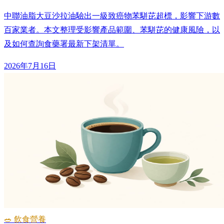
中聯油脂大豆沙拉油驗出一級致癌物苯駢芘超標，影響下游數
百家業者。本文整理受影響產品範圍、苯駢芘的健康風險，以
及如何查詢食藥署最新下架清單。
2026年7月16日
🥗 飲食營養