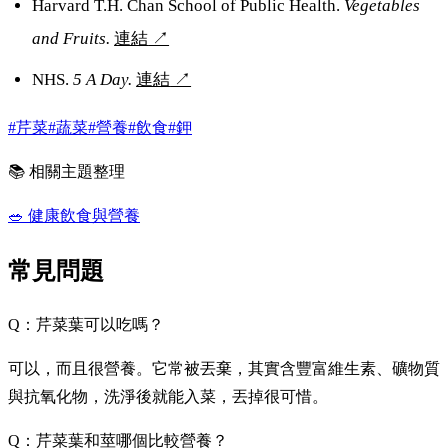
Harvard T.H. Chan School of Public Health.
Vegetables
and Fruits.
連結
↗
NHS.
5 A Day.
連結
↗
#芹菜
#蔬菜
#營養
#飲食
#鉀
📚 相關主題整理
🥗
健康飲食與營養
常見問題
Q：芹菜葉可以吃嗎？
可以，而且很營養。它常被丟棄，其實含豐富維生素、礦物質
與抗氧化物，洗淨後就能入菜，丟掉很可惜。
Q：芹菜葉和莖哪個比較營養？