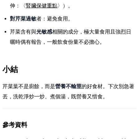
伸：〈
腎臟保健重點
〉）。
對芹菜過敏
者：避免食用。
芹菜含有與
光敏感
相關的成分，極大量食用且強烈日
曬時偶有報告，一般飲食份量不必擔心。
小結
芹菜葉不是廚餘，而是
營養不輸莖
的好食材。下次別急著
丟，洗乾淨炒一炒、煮個湯，既營養又惜食。
參考資料