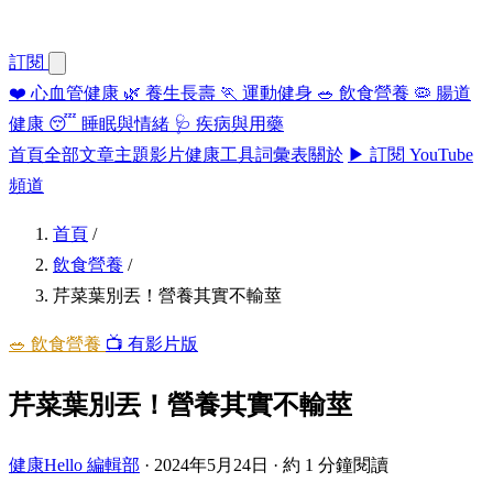
訂閱
❤️
心血管健康
🌿
養生長壽
🏃
運動健身
🥗
飲食營養
🦠
腸道
健康
😴
睡眠與情緒
🩺
疾病與用藥
首頁
全部文章
主題
影片
健康工具
詞彙表
關於
▶ 訂閱 YouTube
頻道
首頁
/
飲食營養
/
芹菜葉別丟！營養其實不輸莖
🥗 飲食營養
📺 有影片版
芹菜葉別丟！營養其實不輸莖
健康Hello 編輯部
·
2024年5月24日
·
約 1 分鐘閱讀