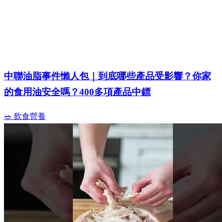
中聯油脂事件懶人包｜到底哪些產品受影響？你家
的食用油安全嗎？400多項產品中鏢
🥗 飲食營養