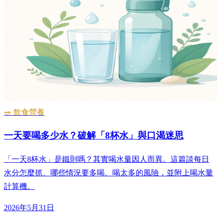
🥗 飲食營養
一天要喝多少水？破解「8杯水」與口渴迷思
「一天8杯水」是鐵則嗎？其實喝水量因人而異。這篇談每日
水分怎麼抓、哪些情況要多喝、喝太多的風險，並附上喝水量
計算機。
2026年5月31日