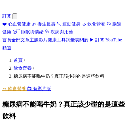
訂閱
❤️
心血管健康
🌿
養生長壽
🏃
運動健身
🥗
飲食營養
🦠
腸道
健康
😴
睡眠與情緒
🩺
疾病與用藥
首頁
全部文章
主題
影片
健康工具
詞彙表
關於
▶ 訂閱 YouTube
頻道
首頁
/
飲食營養
/
糖尿病不能喝牛奶？真正該少碰的是這些飲料
🥗 飲食營養
📺 有影片版
糖尿病不能喝牛奶？真正該少碰的是這些
飲料