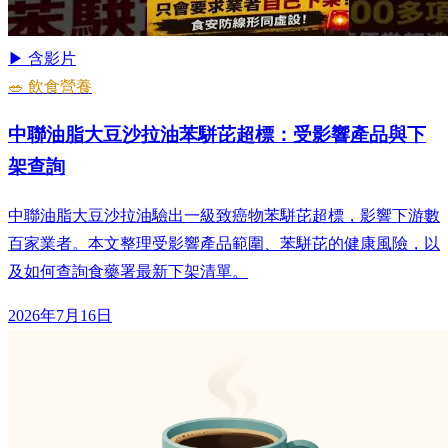
▶ 含影片
🥗 飲食營養
中聯油脂大豆沙拉油苯駢芘超標：受影響產品與下
架查詢
中聯油脂大豆沙拉油驗出一級致癌物苯駢芘超標，影響下游數
百家業者。本文整理受影響產品範圍、苯駢芘的健康風險，以
及如何查詢食藥署最新下架清單。
2026年7月16日