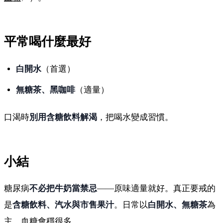
平常喝什麼最好
白開水
（首選）
無糖茶、黑咖啡
（適量）
口渴時
別用含糖飲料解渴
，把喝水變成習慣。
小結
糖尿病
不必把牛奶當禁忌
——原味適量就好。真正要戒的
是
含糖飲料、汽水與市售果汁
。日常以
白開水、無糖茶
為
主，血糖會穩很多。