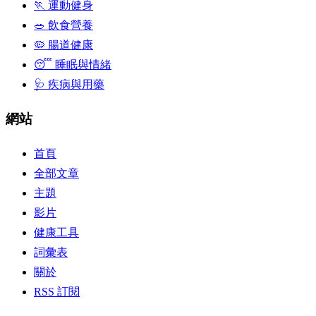
🏃 運動健身
🥗 飲食營養
🦠 腸道健康
😴 睡眠與情緒
🩺 疾病與用藥
網站
首頁
全部文章
主題
影片
健康工具
詞彙表
關於
RSS 訂閱