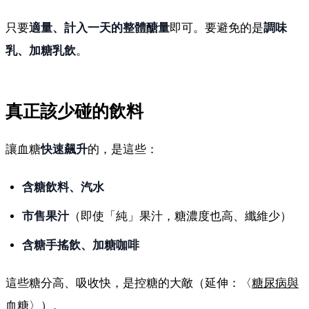
只要
適量、計入一天的整體醣量
即可。要避免的是
調味
乳、加糖乳飲
。
真正該少碰的飲料
讓血糖
快速飆升
的，是這些：
含糖飲料、汽水
市售果汁
（即使「純」果汁，糖濃度也高、纖維少）
含糖手搖飲、加糖咖啡
這些糖分高、吸收快，是控糖的大敵（延伸：〈
糖尿病與
血糖
〉）。