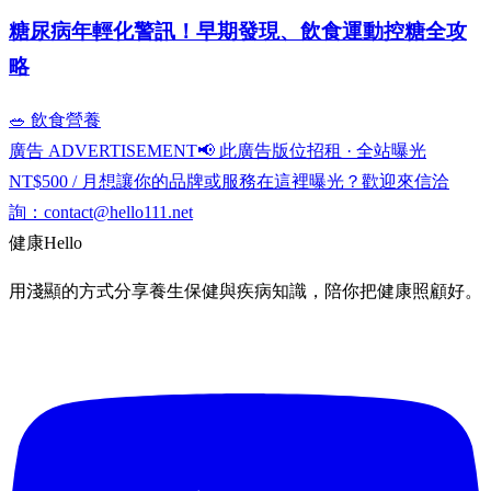
糖尿病年輕化警訊！早期發現、飲食運動控糖全攻
略
🥗 飲食營養
廣告 ADVERTISEMENT
📢 此廣告版位招租 · 全站曝光
NT$500 / 月
想讓你的品牌或服務在這裡曝光？歡迎來信洽
詢：
contact@hello111.net
健康
Hello
用淺顯的方式分享養生保健與疾病知識，陪你把健康照顧好。