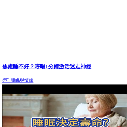
焦慮睡不好？哼唱1分鐘激活迷走神經
😴 睡眠與情緒