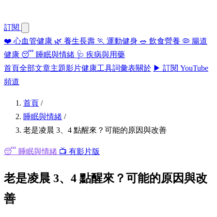
訂閱
❤️
心血管健康
🌿
養生長壽
🏃
運動健身
🥗
飲食營養
🦠
腸道
健康
😴
睡眠與情緒
🩺
疾病與用藥
首頁
全部文章
主題
影片
健康工具
詞彙表
關於
▶ 訂閱 YouTube
頻道
首頁
/
睡眠與情緒
/
老是凌晨 3、4 點醒來？可能的原因與改善
😴 睡眠與情緒
📺 有影片版
老是凌晨 3、4 點醒來？可能的原因與改
善