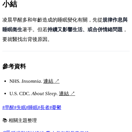
小結
凌晨早醒多和年齡造成的睡眠變化有關，先從
規律作息與
睡眠衛生
著手。但若
持續又影響生活、或合併情緒問題
，
要就醫找出背後原因。
參考資料
NHS.
Insomnia.
連結
↗
U.S. CDC.
About Sleep.
連結
↗
#早醒
#失眠
#睡眠
#長者
#憂鬱
📚 相關主題整理