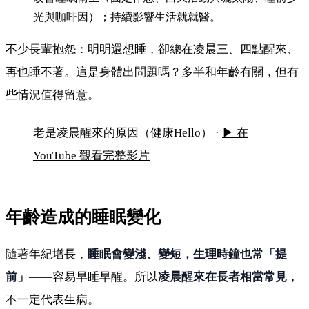
光與咖啡因）；持續影響生活就就醫。
不少長輩抱怨：明明還想睡，卻總在凌晨三、四點醒來、
再也睡不著。這是身體出問題嗎？多半和年齡有關，但有
些情況值得留意。
老是凌晨 3、4 點醒來？可能的原因
老是凌晨醒來的原因（健康Hello） ·
▶ 在
YouTube 觀看完整影片
年齡造成的睡眠變化
隨著年紀增長，
睡眠會變淺、變短，生理時鐘也常「提
前」
——容易早睡早醒。所以
凌晨醒來在長者相當常見
，
不一定代表生病。