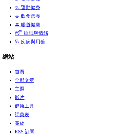
🏃 運動健身
🥗 飲食營養
🦠 腸道健康
😴 睡眠與情緒
🩺 疾病與用藥
網站
首頁
全部文章
主題
影片
健康工具
詞彙表
關於
RSS 訂閱