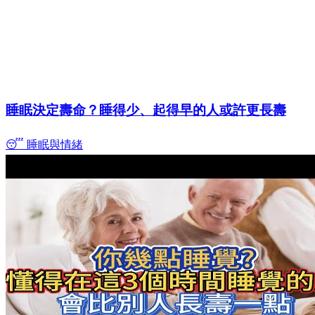
睡眠決定壽命？睡得少、起得早的人或許更長壽
😴 睡眠與情緒