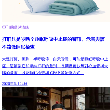
😴 睡眠與情緒
打鼾只是吵嗎？睡眠呼吸中止症的警訊、危害與該
不該做睡眠檢查
大聲打鼾、睡到一半呼吸停、白天嗜睡，可能是睡眠呼吸中止
症。這篇談它和單純打鼾的差別、長期反覆缺氧對心血管與大
腦的危害，以及睡眠檢查與 CPAP 等治療方式。
2026年6月24日