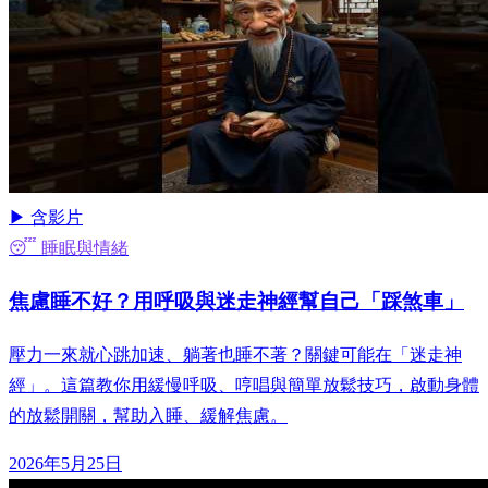
▶ 含影片
😴 睡眠與情緒
焦慮睡不好？用呼吸與迷走神經幫自己「踩煞車」
壓力一來就心跳加速、躺著也睡不著？關鍵可能在「迷走神
經」。這篇教你用緩慢呼吸、哼唱與簡單放鬆技巧，啟動身體
的放鬆開關，幫助入睡、緩解焦慮。
2026年5月25日