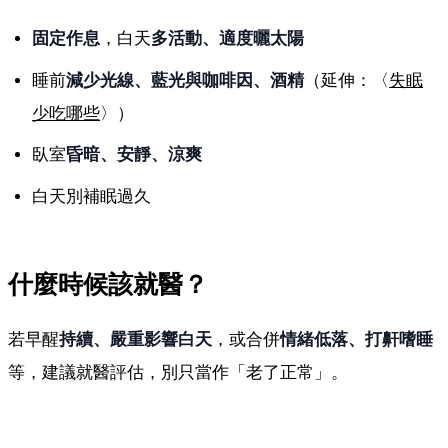
固定作息
，白天
多活動、適度曬太陽
睡前
減少光線、藍光與咖啡因、酒精
（延伸：〈
失眠
少吃哪些
〉）
臥室
昏暗、安靜、涼爽
白天別補眠過久
什麼時候該就醫？
若早醒
持續、嚴重影響白天
，或合併
情緒低落、打鼾嗜睡
等，建議就醫評估，別只當作「老了正常」。