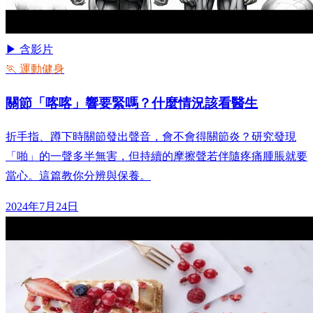
▶ 含影片
🏃 運動健身
關節「喀喀」響要緊嗎？什麼情況該看醫生
折手指、蹲下時關節發出聲音，會不會得關節炎？研究發現
「啪」的一聲多半無害，但持續的摩擦聲若伴隨疼痛腫脹就要
當心。這篇教你分辨與保養。
2024年7月24日