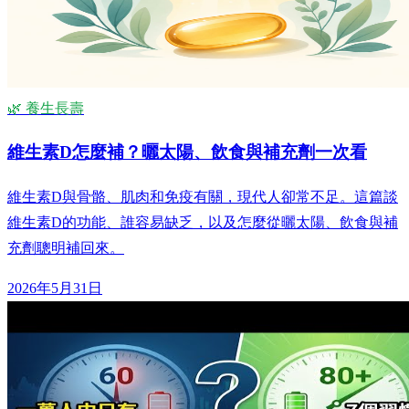
🌿 養生長壽
維生素D怎麼補？曬太陽、飲食與補充劑一次看
維生素D與骨骼、肌肉和免疫有關，現代人卻常不足。這篇談
維生素D的功能、誰容易缺乏，以及怎麼從曬太陽、飲食與補
充劑聰明補回來。
2026年5月31日