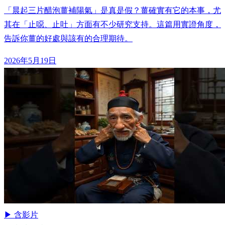
「晨起三片醋泡薑補陽氣」是真是假？薑確實有它的本事，尤
其在「止噁、止吐」方面有不少研究支持。這篇用實證角度，
告訴你薑的好處與該有的合理期待。
2026年5月19日
▶ 含影片