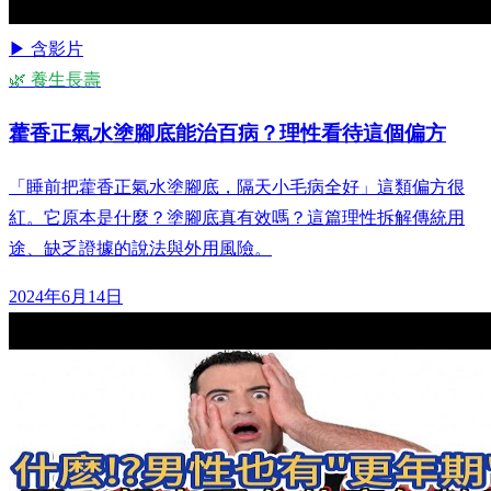
▶ 含影片
🌿 養生長壽
藿香正氣水塗腳底能治百病？理性看待這個偏方
「睡前把藿香正氣水塗腳底，隔天小毛病全好」這類偏方很
紅。它原本是什麼？塗腳底真有效嗎？這篇理性拆解傳統用
途、缺乏證據的說法與外用風險。
2024年6月14日