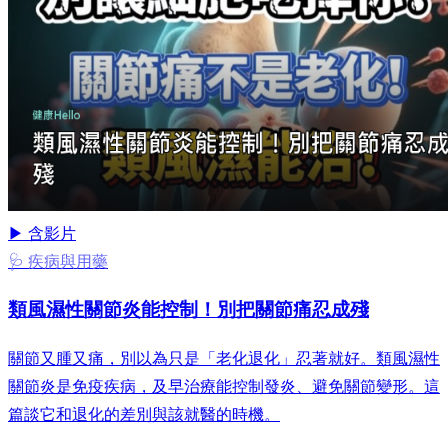
▶ 含影片
🩺 疾病與用藥
類風濕性關節炎能控制！別把關節痛忍成殘
關節又腫又痛，別以為只是「老化退化」忍著就好。類風濕性
關節炎是免疫疾病，及早治療能控制發炎、避免關節變形。這
篇談它和退化的差別與該就醫的時機。