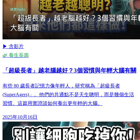
▶ 含影片
🌿 養生長壽
「超級長者」越老腦越好？3個習慣與年輕大腦有關
有些 80 歲長者記憶力像年輕人，研究稱為「超級長者
(SuperAgers)」。他們的共通點不是天生聰明，而是幾個生活
習慣。這篇用實證談如何養出更年輕的大腦。
2025年10月16日