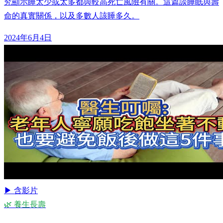
究顯示睡太少或太多都與較高死亡風險有關。這篇談睡眠與壽
命的真實關係，以及多數人該睡多久。
2024年6月4日
▶ 含影片
🌿 養生長壽