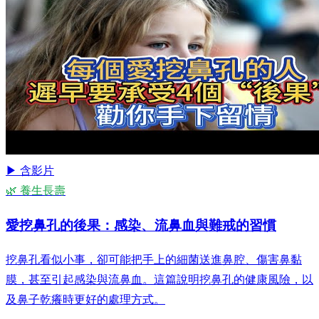
▶ 含影片
🌿 養生長壽
愛挖鼻孔的後果：感染、流鼻血與難戒的習慣
挖鼻孔看似小事，卻可能把手上的細菌送進鼻腔、傷害鼻黏
膜，甚至引起感染與流鼻血。這篇說明挖鼻孔的健康風險，以
及鼻子乾癢時更好的處理方式。