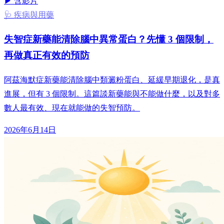
▶ 含影片
🩺 疾病與用藥
失智症新藥能清除腦中異常蛋白？先懂 3 個限制，
再做真正有效的預防
阿茲海默症新藥能清除腦中類澱粉蛋白、延緩早期退化，是真
進展，但有 3 個限制。這篇談新藥能與不能做什麼，以及對多
數人最有效、現在就能做的失智預防。
2026年6月14日