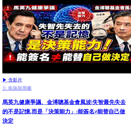
▶ 含影片
🩺 疾病與用藥
馬英九健康爭議、金溥聰基金會風波|失智最先失去
的不是記憶,而是「決策能力」:能簽名≠能替自己做
決定