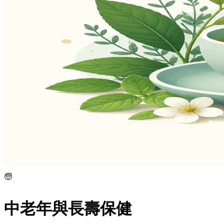
🧓
中老年與長壽保健