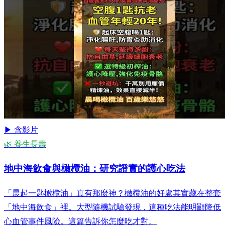
▶ 含影片
🌿 養生長壽
地中海飲食與橄欖油：研究證實的護心吃法
「晨起一匙橄欖油」真有那麼神？橄欖油的好處其實藏在整套
「地中海飲食」裡。大型隨機試驗發現，這種吃法能明顯降低
心血管事件風險。這篇告訴你怎麼吃才對。