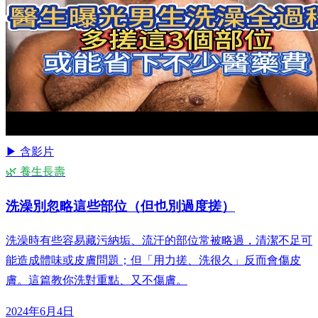
▶ 含影片
🌿 養生長壽
洗澡別忽略這些部位（但也別過度搓）
洗澡時有些容易藏污納垢、流汗的部位常被略過，清潔不足可
能造成體味或皮膚問題；但「用力搓、洗很久」反而會傷皮
膚。這篇教你洗對重點、又不傷膚。
2024年6月4日