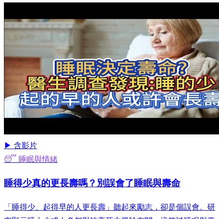
▶ 含影片
😴 睡眠與情緒
睡得少真的更長壽嗎？別誤會了睡眠與壽命
「睡得少、起得早的人更長壽」聽起來勵志，卻是個誤會。研