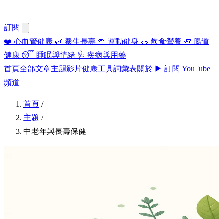
訂閱
❤️
心血管健康
🌿
養生長壽
🏃
運動健身
🥗
飲食營養
🦠
腸道
健康
😴
睡眠與情緒
🩺
疾病與用藥
首頁
全部文章
主題
影片
健康工具
詞彙表
關於
▶ 訂閱 YouTube
頻道
首頁
/
主題
/
中老年與長壽保健