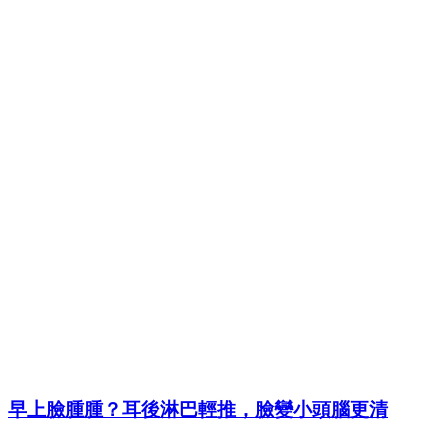
早上臉腫腫？耳後淋巴輕推，臉變小頭腦更清