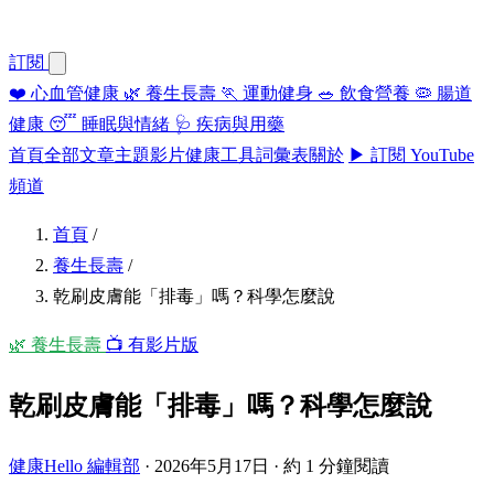
訂閱
❤️
心血管健康
🌿
養生長壽
🏃
運動健身
🥗
飲食營養
🦠
腸道
健康
😴
睡眠與情緒
🩺
疾病與用藥
首頁
全部文章
主題
影片
健康工具
詞彙表
關於
▶ 訂閱 YouTube
頻道
首頁
/
養生長壽
/
乾刷皮膚能「排毒」嗎？科學怎麼說
🌿 養生長壽
📺 有影片版
乾刷皮膚能「排毒」嗎？科學怎麼說
健康Hello 編輯部
·
2026年5月17日
·
約 1 分鐘閱讀