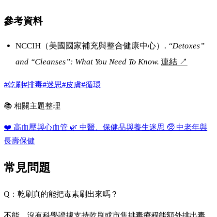
參考資料
NCCIH（美國國家補充與整合健康中心）.
“Detoxes”
and “Cleanses”: What You Need To Know.
連結
↗
#乾刷
#排毒
#迷思
#皮膚
#循環
📚 相關主題整理
❤️
高血壓與心血管
🌿
中醫、保健品與養生迷思
🧓
中老年與
長壽保健
常見問題
Q：乾刷真的能把毒素刷出來嗎？
不能。沒有科學證據支持乾刷或市售排毒療程能額外排出毒