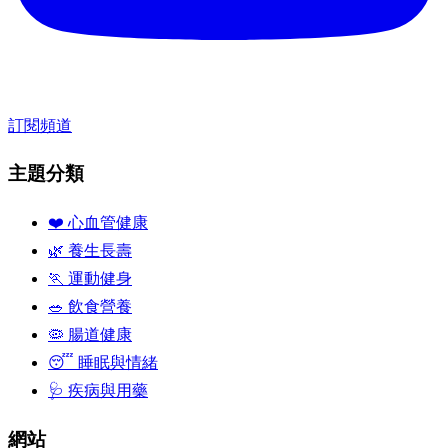
訂閱頻道
主題分類
❤️ 心血管健康
🌿 養生長壽
🏃 運動健身
🥗 飲食營養
🦠 腸道健康
😴 睡眠與情緒
🩺 疾病與用藥
網站