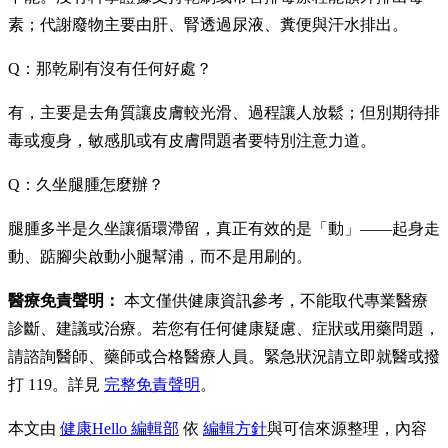
素；代謝廢物主要由肝、腎透過尿液、糞便與汗水排出。
Q：那乾刷有沒有任何好處？
有，主要是去角質讓皮膚較光滑、過程讓人放鬆；但別期待排
毒或瘦身，敏感肌或有皮膚問題者要特別注意力道。
Q：久坐腿腫怎麼辦？
腿腫多半是久坐讓循環滯留，真正有效的是「動」——起身走
動、踮腳尖啟動小腿幫浦，而不是用刷的。
醫療免責聲明：
本文僅供健康資訊參考，不能取代專業醫療
診斷、建議或治療。若您有任何健康疑慮、症狀或用藥問題，
請諮詢醫師、藥師或合格醫療人員。緊急狀況請立即就醫或撥
打 119。詳見
完整免責聲明
。
本文由
健康Hello 編輯部
依
編輯方針
與可信來源整理，內容