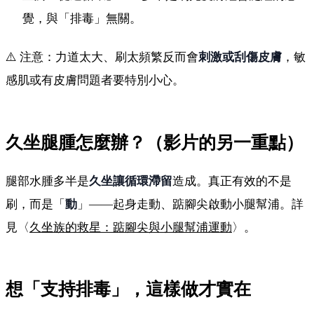
覺，與「排毒」無關。
⚠️ 注意：力道太大、刷太頻繁反而會
刺激或刮傷皮膚
，敏
感肌或有皮膚問題者要特別小心。
久坐腿腫怎麼辦？（影片的另一重點）
腿部水腫多半是
久坐讓循環滯留
造成。真正有效的不是
刷，而是「
動
」——起身走動、踮腳尖啟動小腿幫浦。詳
見〈
久坐族的救星：踮腳尖與小腿幫浦運動
〉。
想「支持排毒」，這樣做才實在