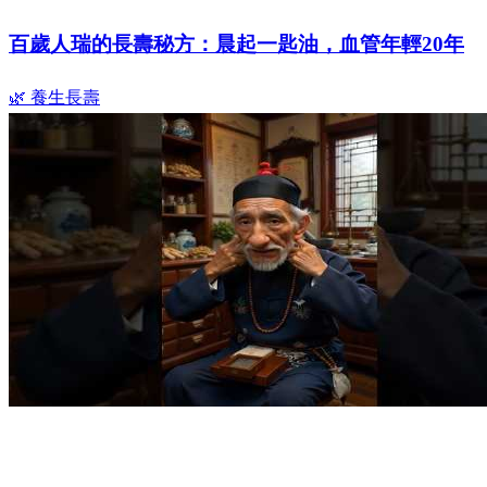
百歲人瑞的長壽秘方：晨起一匙油，血管年輕20年
🌿 養生長壽