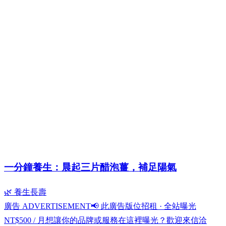
一分鐘養生：晨起三片醋泡薑，補足陽氣
🌿 養生長壽
廣告 ADVERTISEMENT
📢 此廣告版位招租 · 全站曝光
NT$500 / 月
想讓你的品牌或服務在這裡曝光？歡迎來信洽