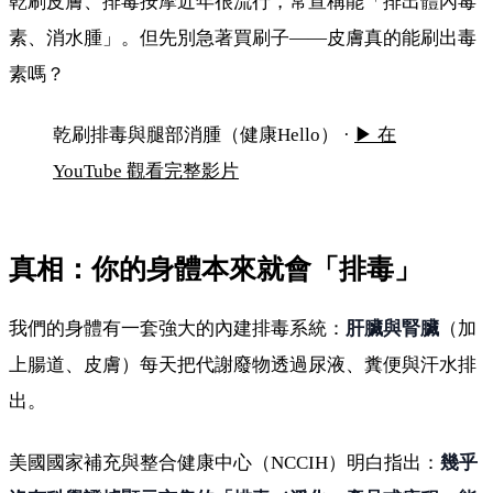
乾刷皮膚、排毒按摩近年很流行，常宣稱能「排出體內毒
素、消水腫」。但先別急著買刷子——皮膚真的能刷出毒
素嗎？
久坐腿腫皮膚粗？5分鐘乾刷排毒
乾刷排毒與腿部消腫（健康Hello） ·
▶ 在
YouTube 觀看完整影片
真相：你的身體本來就會「排毒」
我們的身體有一套強大的內建排毒系統：
肝臟與腎臟
（加
上腸道、皮膚）每天把代謝廢物透過尿液、糞便與汗水排
出。
美國國家補充與整合健康中心（NCCIH）明白指出：
幾乎