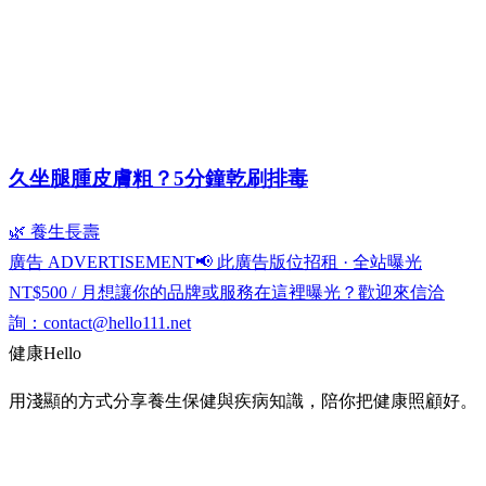
久坐腿腫皮膚粗？5分鐘乾刷排毒
🌿 養生長壽
廣告 ADVERTISEMENT
📢 此廣告版位招租 · 全站曝光
NT$500 / 月
想讓你的品牌或服務在這裡曝光？歡迎來信洽
詢：
contact@hello111.net
健康
Hello
用淺顯的方式分享養生保健與疾病知識，陪你把健康照顧好。