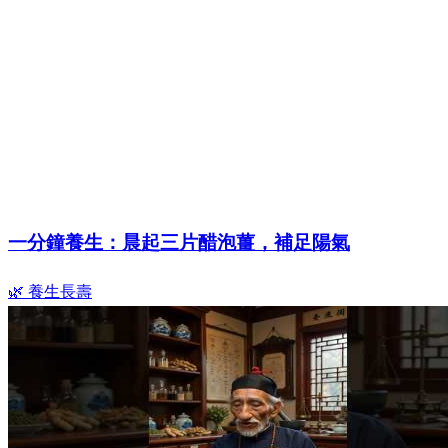
一分鐘養生：晨起三片醋泡薑，補足陽氣
🌿 養生長壽