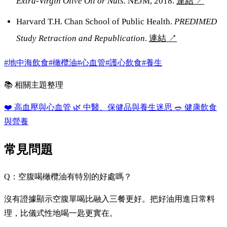
Extra-Virgin Olive Oil or Nuts.
NEJM, 2018.
連結
↗
Harvard T.H. Chan School of Public Health.
PREDIMED
Study Retraction and Republication.
連結
↗
#地中海飲食
#橄欖油
#心血管
#護心飲食
#養生
📚 相關主題整理
❤️
高血壓與心血管
🌿
中醫、保健品與養生迷思
🥗
健康飲食
與營養
常見問題
Q：空腹喝橄欖油有特別的好處嗎？
沒有證據顯示空腹單喝比融入三餐更好。把好油用進日常料
理，比儀式性地喝一匙更實在。