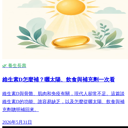
🌿 養生長壽
維生素D怎麼補？曬太陽、飲食與補充劑一次看
維生素D與骨骼、肌肉和免疫有關，現代人卻常不足。這篇談
維生素D的功能、誰容易缺乏，以及怎麼從曬太陽、飲食與補
充劑聰明補回來。
2026年5月31日