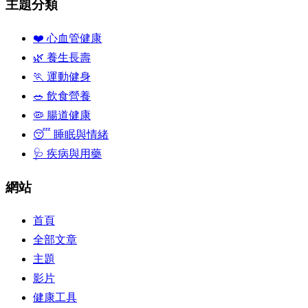
主題分類
❤️ 心血管健康
🌿 養生長壽
🏃 運動健身
🥗 飲食營養
🦠 腸道健康
😴 睡眠與情緒
🩺 疾病與用藥
網站
首頁
全部文章
主題
影片
健康工具