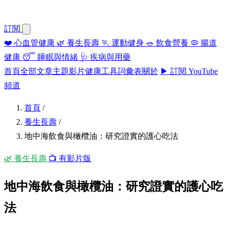
訂閱
❤️
心血管健康
🌿
養生長壽
🏃
運動健身
🥗
飲食營養
🦠
腸道
健康
😴
睡眠與情緒
🩺
疾病與用藥
首頁
全部文章
主題
影片
健康工具
詞彙表
關於
▶ 訂閱 YouTube
頻道
首頁
/
養生長壽
/
地中海飲食與橄欖油：研究證實的護心吃法
🌿 養生長壽
📺 有影片版
地中海飲食與橄欖油：研究證實的護心吃
法