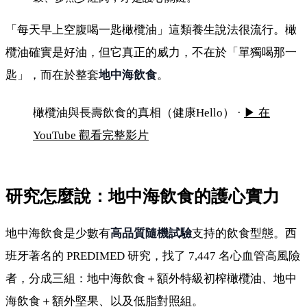
「每天早上空腹喝一匙橄欖油」這類養生說法很流行。橄
欖油確實是好油，但它真正的威力，不在於「單獨喝那一
百歲人瑞的長壽秘方：晨起一匙油，血管年輕20
匙」，而在於整套
地中海飲食
。
年
橄欖油與長壽飲食的真相（健康Hello） ·
▶ 在
YouTube 觀看完整影片
研究怎麼說：地中海飲食的護心實力
地中海飲食是少數有
高品質隨機試驗
支持的飲食型態。西
班牙著名的 PREDIMED 研究，找了 7,447 名心血管高風險
者，分成三組：地中海飲食＋額外特級初榨橄欖油、地中
海飲食＋額外堅果、以及低脂對照組。