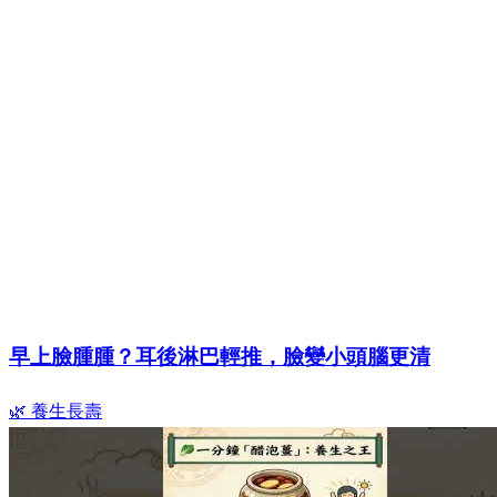
早上臉腫腫？耳後淋巴輕推，臉變小頭腦更清
🌿 養生長壽