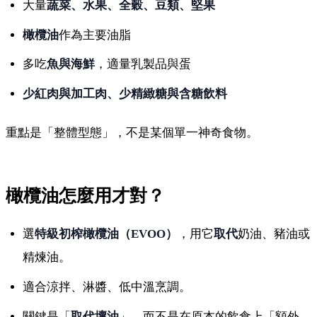
大量
蔬菜、水果、全穀、豆類、堅果
橄欖油
作為主要油脂
多吃
魚與海鮮
，適量乳製品與蛋
少紅肉與加工肉、少精緻糖與含糖飲料
重點是「整體型態」，不是某個單一神奇食物。
橄欖油怎麼用才對？
選
特級初榨橄欖油（EVOO）
，用它
取代
奶油、豬油或
精煉油。
適合涼拌、淋醬、低中溫烹調。
關鍵是「
取代壞油
」，而不是在原本的飲食上「額外