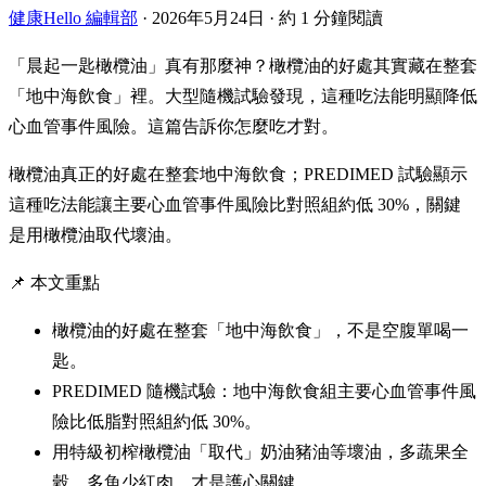
健康Hello 編輯部
·
2026年5月24日
·
約 1 分鐘閱讀
「晨起一匙橄欖油」真有那麼神？橄欖油的好處其實藏在整套
「地中海飲食」裡。大型隨機試驗發現，這種吃法能明顯降低
心血管事件風險。這篇告訴你怎麼吃才對。
橄欖油真正的好處在整套地中海飲食；PREDIMED 試驗顯示
這種吃法能讓主要心血管事件風險比對照組約低 30%，關鍵
是用橄欖油取代壞油。
📌 本文重點
橄欖油的好處在整套「地中海飲食」，不是空腹單喝一
匙。
PREDIMED 隨機試驗：地中海飲食組主要心血管事件風
險比低脂對照組約低 30%。
用特級初榨橄欖油「取代」奶油豬油等壞油，多蔬果全
穀、多魚少紅肉，才是護心關鍵。