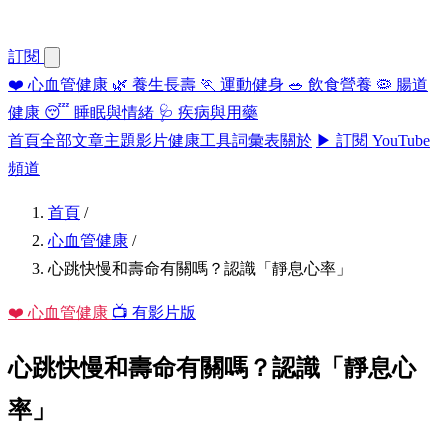
訂閱
❤️
心血管健康
🌿
養生長壽
🏃
運動健身
🥗
飲食營養
🦠
腸道
健康
😴
睡眠與情緒
🩺
疾病與用藥
首頁
全部文章
主題
影片
健康工具
詞彙表
關於
▶ 訂閱 YouTube
頻道
首頁
/
心血管健康
/
心跳快慢和壽命有關嗎？認識「靜息心率」
❤️ 心血管健康
📺 有影片版
心跳快慢和壽命有關嗎？認識「靜息心
率」