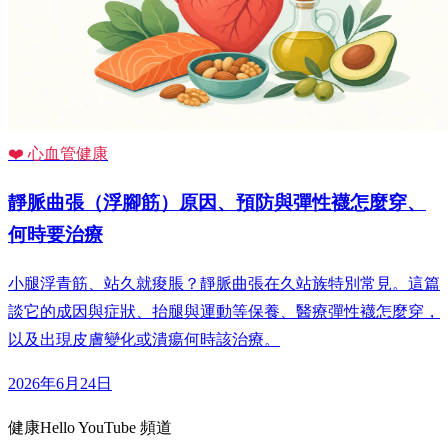
❤️ 心血管健康
靜脈曲張（浮腳筋）原因、預防與彈性襪怎麼穿、
何時要治療
小腿浮青筋、站久就痠脹？靜脈曲張在久站族特別常見。這篇
談它的成因與症狀、抬腿與運動等保養、醫療彈性襪怎麼穿，
以及出現皮膚變化或潰瘍何時該治療。
2026年6月24日
健康Hello YouTube 頻道