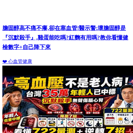
膽固醇高不痛不癢,卻在塞血管!醫示警:壞膽固醇是
『沉默殺手』,雞蛋能吃嗎?紅麴有用嗎?教你看懂健
檢數字+自己降下來
❤️ 心血管健康