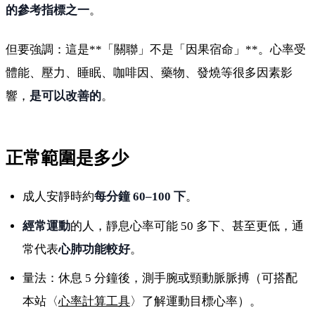
的參考指標之一
。
但要強調：這是**「關聯」不是「因果宿命」**。心率受
體能、壓力、睡眠、咖啡因、藥物、發燒等很多因素影
響，
是可以改善的
。
正常範圍是多少
成人安靜時約
每分鐘 60–100 下
。
經常運動
的人，靜息心率可能 50 多下、甚至更低，通
常代表
心肺功能較好
。
量法：休息 5 分鐘後，測手腕或頸動脈脈搏（可搭配
本站〈
心率計算工具
〉了解運動目標心率）。