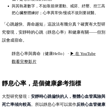
與其執著數字，不如靠規律運動、戒菸、紓壓、控三高
把心臟整體練好；心率異常快/慢或不規則要就醫。
「心跳越快、壽命越短」這說法有幾分真？確實有大型研
究發現，安靜時的心跳（靜息心率）和健康有關——但別
誤會成宿命。
心跳快慢和壽命有關嗎？認識「靜息心率」
靜息心率與壽命（健康Hello） ·
▶ 在 YouTube
觀看完整影片
靜息心率，是個健康參考指標
大型研究發現：
安靜時心跳偏快的人，整體心血管風險與
死亡率傾向較高
。所以靜息心率可以當作
反映心血管健康