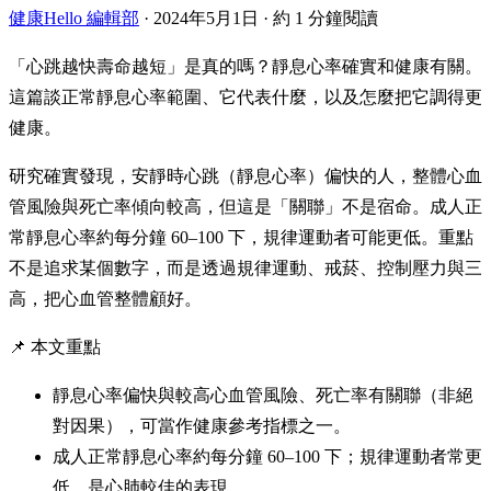
健康Hello 編輯部
·
2024年5月1日
·
約 1 分鐘閱讀
「心跳越快壽命越短」是真的嗎？靜息心率確實和健康有關。
這篇談正常靜息心率範圍、它代表什麼，以及怎麼把它調得更
健康。
研究確實發現，安靜時心跳（靜息心率）偏快的人，整體心血
管風險與死亡率傾向較高，但這是「關聯」不是宿命。成人正
常靜息心率約每分鐘 60–100 下，規律運動者可能更低。重點
不是追求某個數字，而是透過規律運動、戒菸、控制壓力與三
高，把心血管整體顧好。
📌 本文重點
靜息心率偏快與較高心血管風險、死亡率有關聯（非絕
對因果），可當作健康參考指標之一。
成人正常靜息心率約每分鐘 60–100 下；規律運動者常更
低，是心肺較佳的表現。