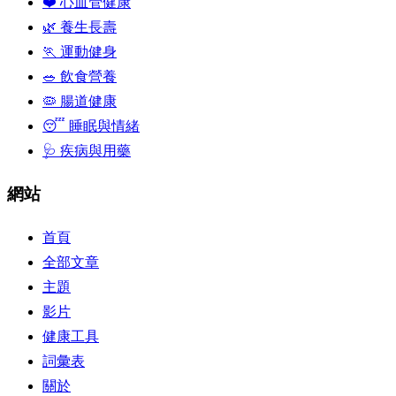
❤️ 心血管健康
🌿 養生長壽
🏃 運動健身
🥗 飲食營養
🦠 腸道健康
😴 睡眠與情緒
🩺 疾病與用藥
網站
首頁
全部文章
主題
影片
健康工具
詞彙表
關於