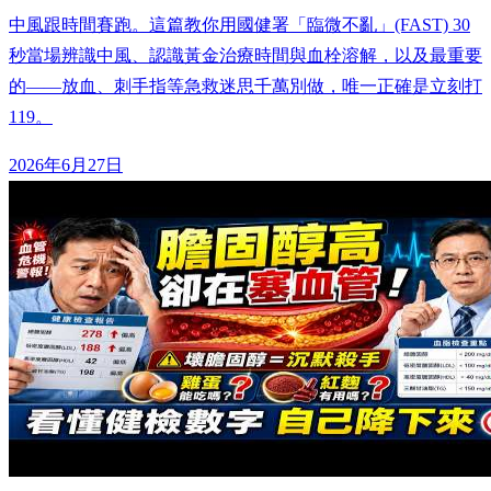
中風跟時間賽跑。這篇教你用國健署「臨微不亂」(FAST) 30
秒當場辨識中風、認識黃金治療時間與血栓溶解，以及最重要
的——放血、刺手指等急救迷思千萬別做，唯一正確是立刻打
119。
2026年6月27日