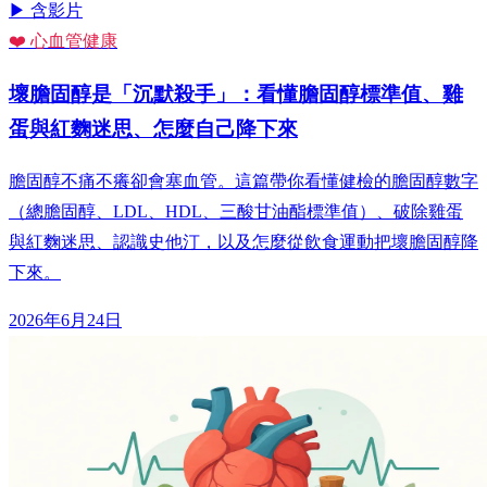
▶ 含影片
❤️ 心血管健康
壞膽固醇是「沉默殺手」：看懂膽固醇標準值、雞
蛋與紅麴迷思、怎麼自己降下來
膽固醇不痛不癢卻會塞血管。這篇帶你看懂健檢的膽固醇數字
（總膽固醇、LDL、HDL、三酸甘油酯標準值）、破除雞蛋
與紅麴迷思、認識史他汀，以及怎麼從飲食運動把壞膽固醇降
下來。
2026年6月24日