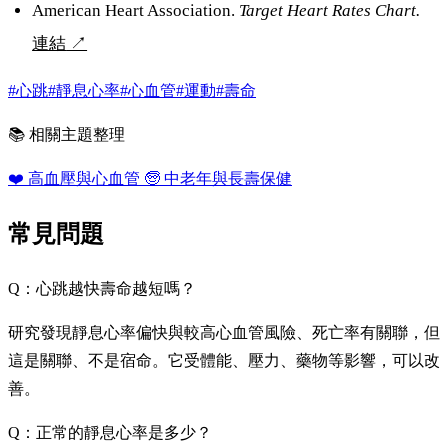
American Heart Association.
Target Heart Rates Chart.
連結
↗
#心跳
#靜息心率
#心血管
#運動
#壽命
📚 相關主題整理
❤️
高血壓與心血管
🧓
中老年與長壽保健
常見問題
Q：心跳越快壽命越短嗎？
研究發現靜息心率偏快與較高心血管風險、死亡率有關聯，但
這是關聯、不是宿命。它受體能、壓力、藥物等影響，可以改
善。
Q：正常的靜息心率是多少？