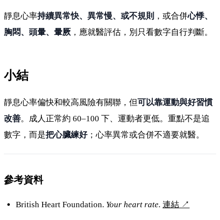
靜息心率
持續異常快、異常慢、或不規則
，或合併
心悸、
胸悶、頭暈、暈厥
，應就醫評估，別只看數字自行判斷。
小結
靜息心率偏快和較高風險有關聯，但
可以靠運動與好習慣
改善
。成人正常約 60–100 下、運動者更低。重點不是追
數字，而是
把心臟練好
；心率異常或合併不適要就醫。
參考資料
British Heart Foundation.
Your heart rate.
連結
↗