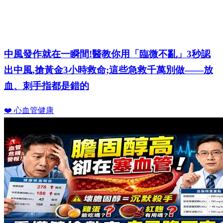
中風發作就在一瞬間!醫教你用「臨微不亂」3秒認
出中風,搶黃金3小時救命;這些急救千萬別做——放
血、刺手指都是錯的
❤️ 心血管健康