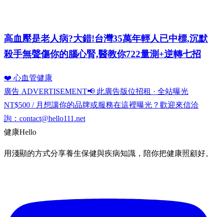
高血壓是老人病?大錯!台灣35萬年輕人已中標,沉默
殺手無聲傷你的腦心腎,醫教你722量測+逆轉七招
❤️ 心血管健康
廣告 ADVERTISEMENT
📢 此廣告版位招租 · 全站曝光
NT$500 / 月
想讓你的品牌或服務在這裡曝光？歡迎來信洽
詢：
contact@hello111.net
健康
Hello
用淺顯的方式分享養生保健與疾病知識，陪你把健康照顧好。