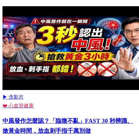
▶ 含影片
❤️ 心血管健康
中風發作怎麼認？「臨微不亂」FAST 30 秒辨識、
搶黃金時間，放血刺手指千萬別做