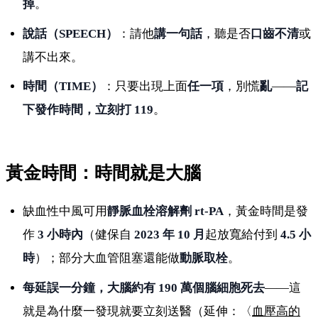
掉
。
說話（SPEECH）
：請他
講一句話
，聽是否
口齒不清
或
講不出來。
時間（TIME）
：只要出現上面
任一項
，別慌
亂
——
記
下發作時間，立刻打 119
。
黃金時間：時間就是大腦
缺血性中風可用
靜脈血栓溶解劑 rt-PA
，黃金時間是發
作
3 小時內
（健保自
2023 年 10 月
起放寬給付到
4.5 小
時
）；部分大血管阻塞還能做
動脈取栓
。
每延誤一分鐘，大腦約有 190 萬個腦細胞死去
——這
就是為什麼一發現就要立刻送醫（延伸：〈
血壓高的