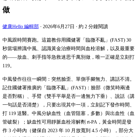
做
健康Hello 編輯部
·
2026年6月27日
·
約 2 分鐘閱讀
中風跟時間賽跑。這篇教你用國健署「臨微不亂」(FAST) 30
秒當場辨識中風、認識黃金治療時間與血栓溶解，以及最重要
的——放血、刺手指等急救迷思千萬別做，唯一正確是立刻打
119。
中風發作往往一瞬間：突然臉歪、單側手腳無力、講話不清。
記住國健署推廣的「臨微不亂」(FAST)：臉部（微笑時兩邊
是否對稱）、手臂（雙手平舉是否一邊無力下垂）、說話（講
一句話是否清楚），只要出現其中一項，立刻記下發作時間、
打 119 送醫。中風分缺血性（血管阻塞，多數）與出血性（血
管破裂）；缺血性可用靜脈血栓溶解劑 rt-PA，黃金時間是發
作 3 小時內（健保自 2023 年 10 月放寬到 4.5 小時），部分大