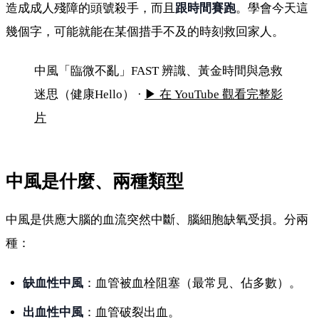
造成成人殘障的頭號殺手，而且
跟時間賽跑
。學會今天這
中風發作就在一瞬間!醫教你用「臨微不亂」3秒
認出中風,搶黃金3小時救命;這些急救千萬別做
幾個字，可能就能在某個措手不及的時刻救回家人。
——放血、刺手指都是錯的
中風「臨微不亂」FAST 辨識、黃金時間與急救
迷思（健康Hello） ·
▶ 在 YouTube 觀看完整影
片
中風是什麼、兩種類型
中風是供應大腦的血流突然中斷、腦細胞缺氧受損。分兩
種：
缺血性中風
：血管被血栓阻塞（最常見、佔多數）。
出血性中風
：血管破裂出血。