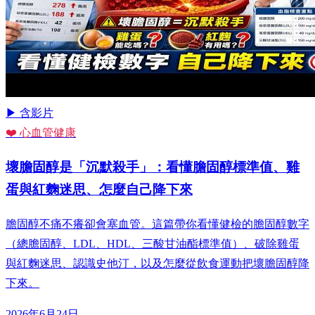
▶ 含影片
❤️ 心血管健康
壞膽固醇是「沉默殺手」：看懂膽固醇標準值、雞
蛋與紅麴迷思、怎麼自己降下來
膽固醇不痛不癢卻會塞血管。這篇帶你看懂健檢的膽固醇數字
（總膽固醇、LDL、HDL、三酸甘油酯標準值）、破除雞蛋
與紅麴迷思、認識史他汀，以及怎麼從飲食運動把壞膽固醇降
下來。
2026年6月24日