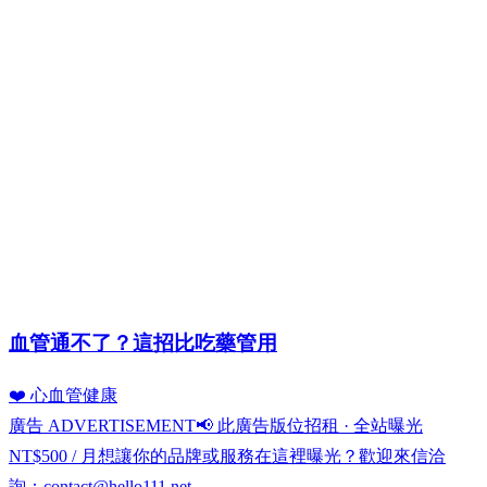
血管通不了？這招比吃藥管用
❤️ 心血管健康
廣告 ADVERTISEMENT
📢 此廣告版位招租 · 全站曝光
NT$500 / 月
想讓你的品牌或服務在這裡曝光？歡迎來信洽
詢：
contact@hello111.net