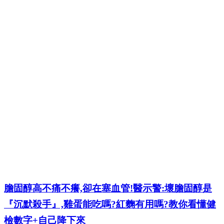
膽固醇高不痛不癢,卻在塞血管!醫示警:壞膽固醇是
『沉默殺手』,雞蛋能吃嗎?紅麴有用嗎?教你看懂健
檢數字+自己降下來