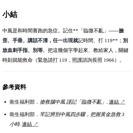
小結
中風是和時間賽跑的急症。記住**「臨微不亂」
——臉
歪、手垂、講話不清，任一出現就
記時間、打 119**；
別
放血刺手指、別等
。把這幾個字學起來、教給家人，關鍵
時刻就能救命（緊急請打 119，照護諮詢長照 1966）。
參考資料
衛生福利部．
搶救腦中風 謹記「臨微不亂」.
連結
↗
衛生福利部．
牢記辨別中風四步驟，把握黃金急救 3
小時.
連結
↗