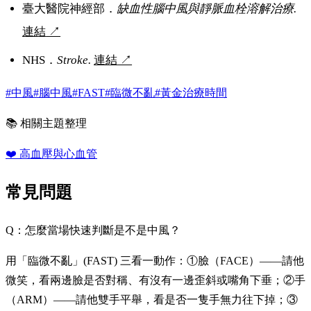
臺大醫院神經部．
缺血性腦中風與靜脈血栓溶解治療.
連結
↗
NHS．
Stroke.
連結
↗
#中風
#腦中風
#FAST
#臨微不亂
#黃金治療時間
📚 相關主題整理
❤️
高血壓與心血管
常見問題
Q：怎麼當場快速判斷是不是中風？
用「臨微不亂」(FAST) 三看一動作：①臉（FACE）——請他
微笑，看兩邊臉是否對稱、有沒有一邊歪斜或嘴角下垂；②手
（ARM）——請他雙手平舉，看是否一隻手無力往下掉；③