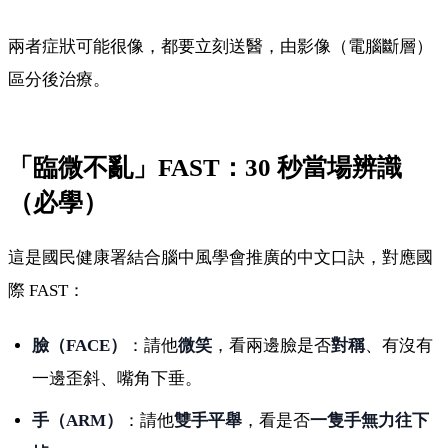
兩者症狀可能很像，都要立刻送醫，由影像（電腦斷層）
區分後治療。
「臨微不亂」FAST：30 秒當場辨識
（必學）
這是國民健康署結合腦中風學會推廣的中文口訣，對應國
際 FAST：
臉（FACE）
：請他
微笑
，看兩邊臉是否
對稱
、有沒有
一邊歪斜、嘴角下垂。
手（ARM）
：請他
雙手平舉
，看是否
一隻手無力往下