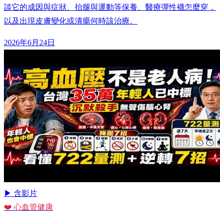
談它的成因與症狀、抬腿與運動等保養、醫療彈性襪怎麼穿，
以及出現皮膚變化或潰瘍何時該治療。
2026年6月24日
▶ 含影片
❤️ 心血管健康