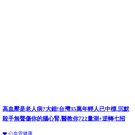
高血壓是老人病?大錯!台灣35萬年輕人已中標,沉默
殺手無聲傷你的腦心腎,醫教你722量測+逆轉七招
❤️ 心血管健康