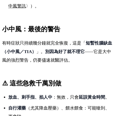
中風警訊
〉）。
小中風：最後的警告
有時症狀只持續幾分鐘就完全恢復，這是「
短暫性腦缺血
（小中風／TIA）
」。
別因為好了就不理它
——它是大中
風的強烈警告，仍要儘速就醫評估。
⚠️ 這些急救千萬別做
放血、刺手指、掐人中
：無效，只會
延誤黃金時間
。
自行灌藥
（尤其降血壓藥）、餵水餵食：可能嗆到、