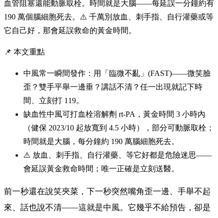
血管阻塞還能動脈取栓。時間就是大腦——每延誤一分鐘約有
190 萬個腦細胞死去。⚠️ 千萬別放血、刺手指、自行灌藥或等
它自己好，那會延誤救命的黃金時間。
📌 本文重點
中風常一瞬間發作：用「臨微不亂」(FAST)——微笑臉
歪？雙手平舉一邊垂？講話不清？任一出現就記下時
間、立刻打 119。
缺血性中風可打血栓溶解劑 rt-PA，黃金時間 3 小時內
（健保 2023/10 起放寬到 4.5 小時），部分可動脈取栓；
時間就是大腦，每分鐘約 190 萬腦細胞死去。
⚠️ 放血、刺手指、自行灌藥、等它好都是危險迷思——
會延誤黃金救命時間；唯一正確是立刻送醫。
前一秒還在說笑夾菜，下一秒突然嘴角歪一邊、手舉不起
來、話也說不清——這就是中風。它幾乎不給預告，卻是