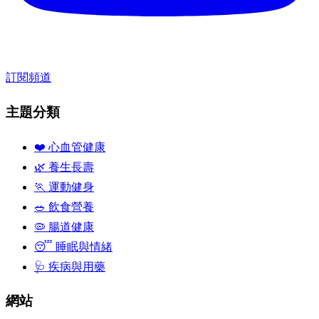
訂閱頻道
主題分類
❤️ 心血管健康
🌿 養生長壽
🏃 運動健身
🥗 飲食營養
🦠 腸道健康
😴 睡眠與情緒
🩺 疾病與用藥
網站