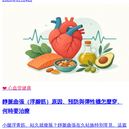
❤️ 心血管健康
靜脈曲張（浮腳筋）原因、預防與彈性襪怎麼穿、
何時要治療
小腿浮青筋、站久就痠脹？靜脈曲張在久站族特別常見。這篇