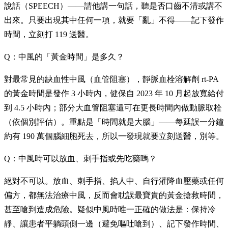
說話（SPEECH）——請他講一句話，聽是否口齒不清或講不
出來。只要出現其中任何一項，就要「亂」不得——記下發作
時間，立刻打 119 送醫。
Q：中風的「黃金時間」是多久？
對最常見的缺血性中風（血管阻塞），靜脈血栓溶解劑 rt-PA
的黃金時間是發作 3 小時內，健保自 2023 年 10 月起放寬給付
到 4.5 小時內；部分大血管阻塞還可在更長時間內做動脈取栓
（依個別評估）。重點是「時間就是大腦」——每延誤一分鐘
約有 190 萬個腦細胞死去，所以一發現就要立刻送醫，別等。
Q：中風時可以放血、刺手指或先吃藥嗎？
絕對不可以。放血、刺手指、掐人中、自行灌降血壓藥或任何
偏方，都無法治療中風，反而會耽誤最寶貴的黃金搶救時間，
甚至嗆到造成危險。疑似中風時唯一正確的做法是：保持冷
靜、讓患者平躺頭側一邊（避免嘔吐嗆到）、記下發作時間、