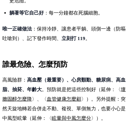
更危險。
躺著等它自己好
：每一分鐘都在死腦細胞。
唯一正確做法
：保持冷靜、讓患者平躺、頭側一邊（防嘔
吐嗆到）、記下發作時間、
立刻打 119
。
誰最危險、怎麼預防
高風險群：
高血壓（最重要）、心房顫動、糖尿病、高血
脂、抽菸、年齡大
。預防就是把這些控制好（延伸：〈
壞
膽固醇怎麼降
〉、〈
血管健康怎麼顧
〉）。另外提醒：突
然天旋地轉若合併走不動、複視、單側無力，也要小心是
中風型眩暈（延伸：〈
眩暈與中風怎麼分
〉）。