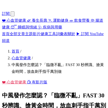
訂閱
❤️
心血管健康
🌿
養生長壽
🏃
運動健身
🥗
飲食營養
🦠
腸道
健康
😴
睡眠與情緒
🩺
疾病與用藥
首頁
全部文章
主題
影片
健康工具
詞彙表
關於
▶ 訂閱 YouTube
頻道
首頁
/
心血管健康
/
中風發作怎麼認？「臨微不亂」FAST 30 秒辨識、搶黃
金時間，放血刺手指千萬別做
❤️ 心血管健康
📺 有影片版
中風發作怎麼認？「臨微不亂」FAST 30
秒辨識、搶黃金時間，放血刺手指千萬別