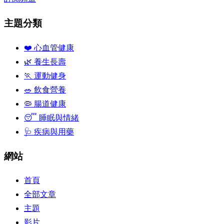
主題分類
❤️ 心血管健康
🌿 養生長壽
🏃 運動健身
🥗 飲食營養
🦠 腸道健康
😴 睡眠與情緒
🩺 疾病與用藥
網站
首頁
全部文章
主題
影片