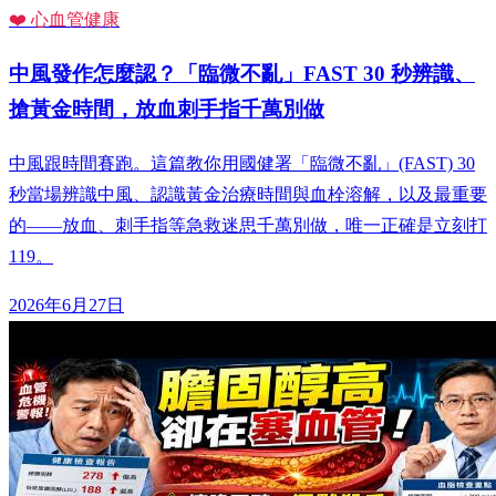
❤️ 心血管健康
中風發作怎麼認？「臨微不亂」FAST 30 秒辨識、
搶黃金時間，放血刺手指千萬別做
中風跟時間賽跑。這篇教你用國健署「臨微不亂」(FAST) 30
秒當場辨識中風、認識黃金治療時間與血栓溶解，以及最重要
的——放血、刺手指等急救迷思千萬別做，唯一正確是立刻打
119。
2026年6月27日