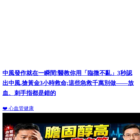
中風發作就在一瞬間!醫教你用「臨微不亂」3秒認
出中風,搶黃金3小時救命;這些急救千萬別做——放
血、刺手指都是錯的
❤️ 心血管健康