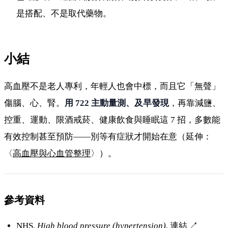
是搭配、不是取代藥物。
小結
高血壓不是老人專利，年輕人也會中標，而且它「無聲」
傷腦、心、腎。
用 722 主動量測、及早發現
，再靠減鹽、
控重、運動、限酒戒菸、健康飲食與睡眠這 7 招，多數能
有效控制甚至預防——別等有症狀才開始在意（延伸：
〈
高血壓與心血管整理
〉）。
參考資料
NHS.
High blood pressure (hypertension).
連結
↗