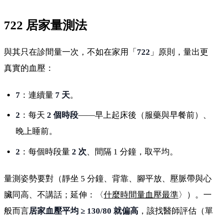
722 居家量測法
與其只在診間量一次，不如在家用「
722
」原則，量出更
真實的血壓：
7
：連續量
7 天
。
2
：每天
2 個時段
——早上起床後（服藥與早餐前）、
晚上睡前。
2
：每個時段量
2 次
、間隔 1 分鐘，取平均。
量測姿勢要對（靜坐 5 分鐘、背靠、腳平放、壓脈帶與心
臟同高、不講話；延伸：〈
什麼時間量血壓最準
〉）。一
般而言
居家血壓平均 ≥ 130/80 就偏高
，該找醫師評估（單