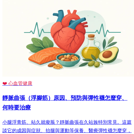
❤️ 心血管健康
靜脈曲張（浮腳筋）原因、預防與彈性襪怎麼穿、
何時要治療
小腿浮青筋、站久就痠脹？靜脈曲張在久站族特別常見。這篇
談它的成因與症狀、抬腿與運動等保養、醫療彈性襪怎麼穿，