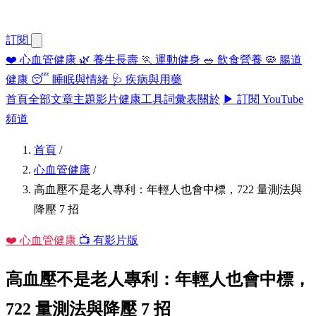
訂閱
❤️
心血管健康
🌿
養生長壽
🏃
運動健身
🥗
飲食營養
🦠
腸道
健康
😴
睡眠與情緒
🩺
疾病與用藥
首頁
全部文章
主題
影片
健康工具
詞彙表
關於
▶ 訂閱 YouTube
頻道
首頁
/
心血管健康
/
高血壓不是老人專利：年輕人也會中標，722 量測法與
降壓 7 招
❤️ 心血管健康
📺 有影片版
高血壓不是老人專利：年輕人也會中標，
722 量測法與降壓 7 招