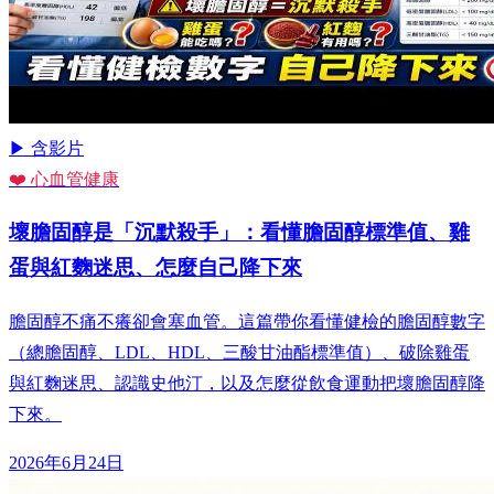
▶ 含影片
❤️ 心血管健康
壞膽固醇是「沉默殺手」：看懂膽固醇標準值、雞
蛋與紅麴迷思、怎麼自己降下來
膽固醇不痛不癢卻會塞血管。這篇帶你看懂健檢的膽固醇數字
（總膽固醇、LDL、HDL、三酸甘油酯標準值）、破除雞蛋
與紅麴迷思、認識史他汀，以及怎麼從飲食運動把壞膽固醇降
下來。
2026年6月24日