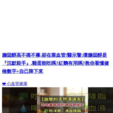
膽固醇高不痛不癢,卻在塞血管!醫示警:壞膽固醇是
『沉默殺手』,雞蛋能吃嗎?紅麴有用嗎?教你看懂健
檢數字+自己降下來
❤️ 心血管健康