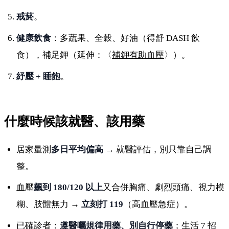
戒菸
。
健康飲食
：多蔬果、全穀、好油（得舒 DASH 飲
食），補足鉀（延伸：〈
補鉀有助血壓
〉）。
紓壓 + 睡飽
。
什麼時候該就醫、該用藥
居家量測
多日平均偏高
→ 就醫評估，別只靠自己調
整。
血壓
飆到 180/120 以上
又合併胸痛、劇烈頭痛、視力模
糊、肢體無力 →
立刻打 119
（高血壓急症）。
已確診者：
遵醫囑規律用藥、別自行停藥
；生活 7 招