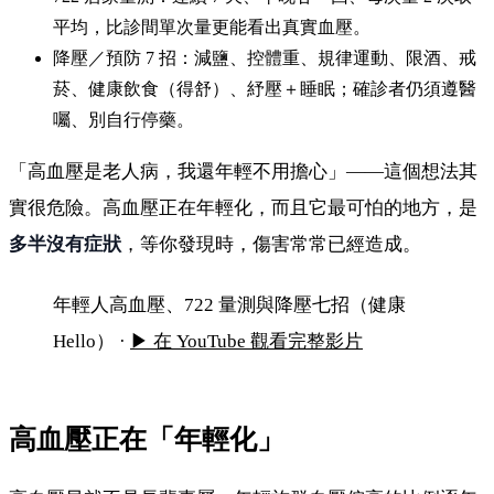
平均，比診間單次量更能看出真實血壓。
降壓／預防 7 招：減鹽、控體重、規律運動、限酒、戒
菸、健康飲食（得舒）、紓壓＋睡眠；確診者仍須遵醫
囑、別自行停藥。
「高血壓是老人病，我還年輕不用擔心」——這個想法其
實很危險。高血壓正在年輕化，而且它最可怕的地方，是
高血壓是老人病?大錯!台灣35萬年輕人已中標,沉
默殺手無聲傷你的腦心腎,醫教你722量測+逆轉
多半沒有症狀
，等你發現時，傷害常常已經造成。
七招
年輕人高血壓、722 量測與降壓七招（健康
Hello） ·
▶ 在 YouTube 觀看完整影片
高血壓正在「年輕化」