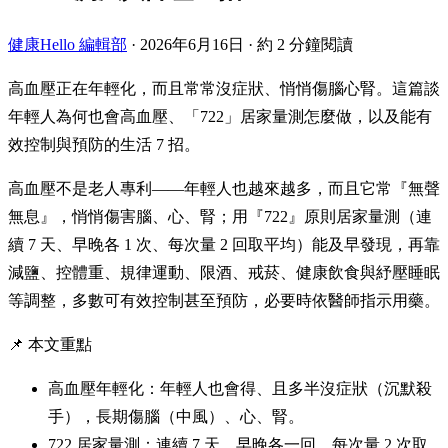
健康Hello 編輯部
·
2026年6月16日
·
約 2 分鐘閱讀
高血壓正在年輕化，而且常常沒症狀、悄悄傷腦心腎。這篇談
年輕人為何也會高血壓、「722」居家量測怎麼做，以及能有
效控制與預防的生活 7 招。
高血壓不是老人專利——年輕人也越來越多，而且它常『無聲
無息』，悄悄傷害腦、心、腎；用『722』原則居家量測（連
續 7 天、早晚各 1 次、每次量 2 回取平均）能及早發現，再靠
減鹽、控體重、規律運動、限酒、戒菸、健康飲食與紓壓睡眠
等調整，多數可有效控制甚至預防，必要時依醫師指示用藥。
📌 本文重點
高血壓年輕化：年輕人也會得、且多半沒症狀（沉默殺
手），長期傷腦（中風）、心、腎。
722 居家量測：連續 7 天、早晚各一回、每次量 2 次取