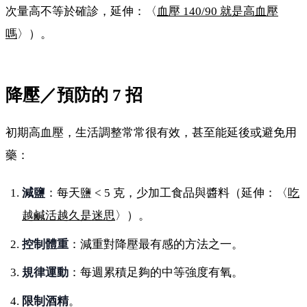
次量高不等於確診，延伸：〈
血壓 140/90 就是高血壓
嗎
〉）。
降壓／預防的 7 招
初期高血壓，生活調整常常很有效，甚至能延後或避免用
藥：
減鹽
：每天鹽 < 5 克，少加工食品與醬料（延伸：〈
吃
越鹹活越久是迷思
〉）。
控制體重
：減重對降壓最有感的方法之一。
規律運動
：每週累積足夠的中等強度有氧。
限制酒精
。