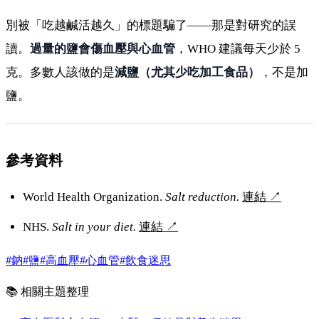
別被「吃越鹹活越久」的標題騙了——那是對研究的誤
讀。
過量的鹽會傷血壓與心血管
，WHO 建議每天少於 5
克。多數人該做的是
減鹽（尤其少吃加工食品）
，不是加
鹽。
參考資料
World Health Organization.
Salt reduction.
連結
↗
NHS.
Salt in your diet.
連結
↗
#鈉
#鹽
#高血壓
#心血管
#飲食迷思
📚 相關主題整理