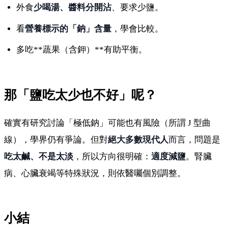
外食
少喝湯、醬料分開沾
、要求少鹽。
看
營養標示的「鈉」含量
，學會比較。
多吃**蔬果（含鉀）**有助平衡。
那「鹽吃太少也不好」呢？
確實有研究討論「極低鈉」可能也有風險（所謂 J 型曲
線），學界仍有爭論。但對
絕大多數現代人
而言，問題是
吃太鹹、不是太淡
，所以方向很明確：
適度減鹽
。腎臟
病、心臟衰竭等特殊狀況，則依醫囑個別調整。
小結