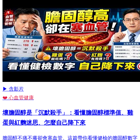
▶ 含影片
❤️ 心血管健康
壞膽固醇是「沉默殺手」：看懂膽固醇標準值、雞
蛋與紅麴迷思、怎麼自己降下來
膽固醇不痛不癢卻會塞血管。這篇帶你看懂健檢的膽固醇數字