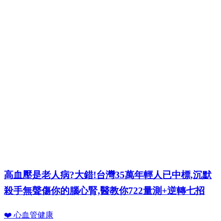
高血壓是老人病?大錯!台灣35萬年輕人已中標,沉默
殺手無聲傷你的腦心腎,醫教你722量測+逆轉七招
❤️ 心血管健康