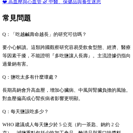
❤️
高血壓與心血管
🌿
中醫、保健品與養生迷思
常見問題
Q：「吃越鹹壽命越長」的研究可信嗎？
要小心解讀。這類跨國觀察研究容易受飲食型態、經濟、醫療
等因素干擾，不能證明『多吃鹽讓人長壽』。主流證據仍指向
過量鈉有害。
Q：鹽吃太多有什麼壞處？
長期高鈉會升高血壓，增加心臟病、中風與腎臟負擔的風險。
對血壓偏高或心腎疾病者影響更明顯。
Q：每天鹽該吃多少？
WHO 建議成人每天鹽少於 5 公克（約一茶匙、鈉約 2 公
克）。減鹽重點包括少吃加工食品、醃漬品與重口味醬料。