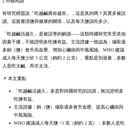
2 分鐘閱讀
有研究標題說「吃越鹹壽命越長」，這是真的嗎？其實多被誤
讀。這篇釐清鹽與健康的關係，以及每天鹽該吃多少。
「吃越鹹活越久」是被誤導的解讀——這類跨國研究常受其他
因素干擾，不能證明多吃鹽有益。主流證據一致認為：攝取過
多鈉（鹽）會升高血壓、增加心臟病與中風風險。WHO 建議
成人每天鹽少於 5 公克（鈉約 2 公克）。重點是別過量，多數
人是吃太鹹、而非太淡。
📌 本文重點
「吃越鹹活越久」多是對跨國研究的誤讀，無法證明多
吃鹽有益。
主流證據：鈉（鹽）攝取過多會升血壓、提高心臟病與
中風風險。
WHO 建議成人每天鹽 <5 克（鈉約 2 克）；多數人是吃