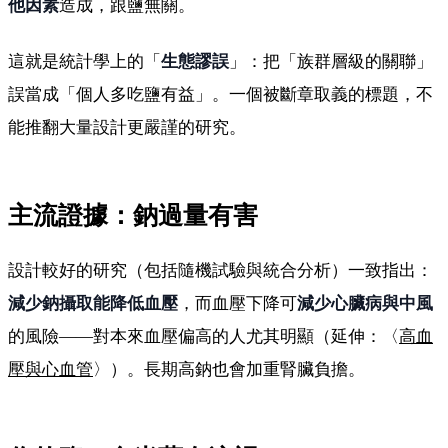
他因素
造成，跟鹽無關。
這就是統計學上的「
生態謬誤
」：把「族群層級的關聯」
誤當成「個人多吃鹽有益」。一個被斷章取義的標題，不
能推翻大量設計更嚴謹的研究。
主流證據：鈉過量有害
設計較好的研究（包括隨機試驗與統合分析）一致指出：
減少鈉攝取能降低血壓
，而血壓下降可
減少心臟病與中風
的風險——對本來血壓偏高的人尤其明顯（延伸：〈
高血
壓與心血管
〉）。長期高鈉也會加重腎臟負擔。