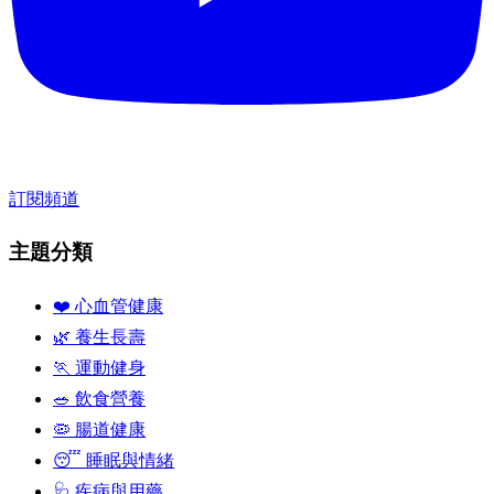
訂閱頻道
主題分類
❤️ 心血管健康
🌿 養生長壽
🏃 運動健身
🥗 飲食營養
🦠 腸道健康
😴 睡眠與情緒
🩺 疾病與用藥