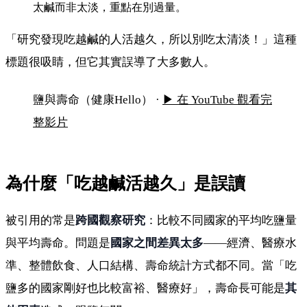
太鹹而非太淡，重點在別過量。
「研究發現吃越鹹的人活越久，所以別吃太清淡！」這種
標題很吸睛，但它其實誤導了大多數人。
「吃越鹹活越久」？別被研究標題誤導
鹽與壽命（健康Hello） ·
▶ 在 YouTube 觀看完
整影片
為什麼「吃越鹹活越久」是誤讀
被引用的常是
跨國觀察研究
：比較不同國家的平均吃鹽量
與平均壽命。問題是
國家之間差異太多
——經濟、醫療水
準、整體飲食、人口結構、壽命統計方式都不同。當「吃
鹽多的國家剛好也比較富裕、醫療好」，壽命長可能是
其