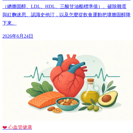
（總膽固醇、LDL、HDL、三酸甘油酯標準值）、破除雞蛋
與紅麴迷思、認識史他汀，以及怎麼從飲食運動把壞膽固醇降
下來。
2026年6月24日
❤️ 心血管健康