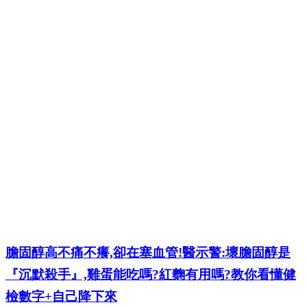
膽固醇高不痛不癢,卻在塞血管!醫示警:壞膽固醇是
『沉默殺手』,雞蛋能吃嗎?紅麴有用嗎?教你看懂健
檢數字+自己降下來