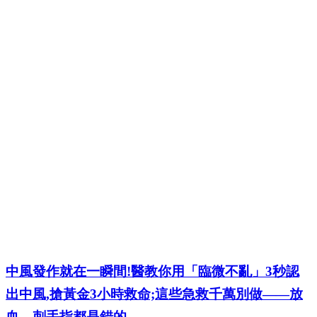
中風發作就在一瞬間!醫教你用「臨微不亂」3秒認
出中風,搶黃金3小時救命;這些急救千萬別做——放
血、刺手指都是錯的