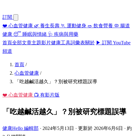
訂閱
❤️
心血管健康
🌿
養生長壽
🏃
運動健身
🥗
飲食營養
🦠
腸道
健康
😴
睡眠與情緒
🩺
疾病與用藥
首頁
全部文章
主題
影片
健康工具
詞彙表
關於
▶ 訂閱 YouTube
頻道
首頁
/
心血管健康
/
「吃越鹹活越久」？別被研究標題誤導
❤️ 心血管健康
📺 有影片版
「吃越鹹活越久」？別被研究標題誤導
健康Hello 編輯部
·
2024年5月13日
·
更新於 2026年6月6日
·
約