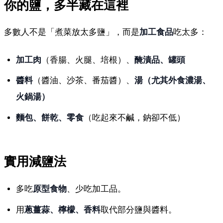
你的鹽，多半藏在這裡
多數人不是「煮菜放太多鹽」，而是
加工食品
吃太多：
加工肉
（香腸、火腿、培根）、
醃漬品、罐頭
醬料
（醬油、沙茶、番茄醬）、
湯（尤其外食濃湯、
火鍋湯）
麵包、餅乾、零食
（吃起來不鹹，鈉卻不低）
實用減鹽法
多吃
原型食物
、少吃加工品。
用
蔥薑蒜、檸檬、香料
取代部分鹽與醬料。