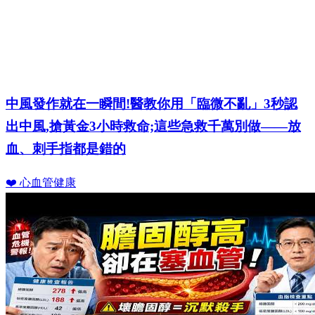
中風發作就在一瞬間!醫教你用「臨微不亂」3秒認
出中風,搶黃金3小時救命;這些急救千萬別做——放
血、刺手指都是錯的
❤️ 心血管健康