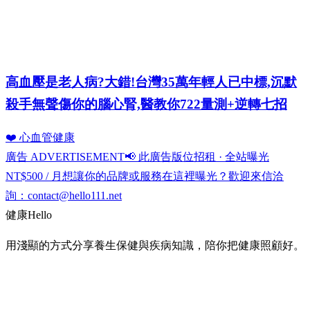
高血壓是老人病?大錯!台灣35萬年輕人已中標,沉默
殺手無聲傷你的腦心腎,醫教你722量測+逆轉七招
❤️ 心血管健康
廣告 ADVERTISEMENT
📢 此廣告版位招租 · 全站曝光
NT$500 / 月
想讓你的品牌或服務在這裡曝光？歡迎來信洽
詢：
contact@hello111.net
健康
Hello
用淺顯的方式分享養生保健與疾病知識，陪你把健康照顧好。