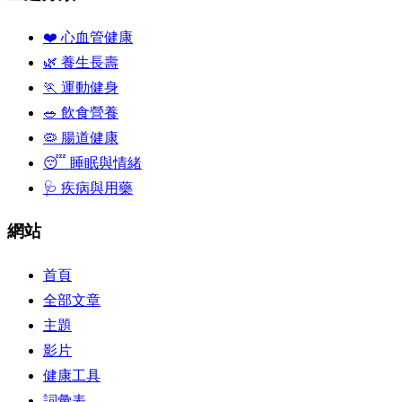
❤️ 心血管健康
🌿 養生長壽
🏃 運動健身
🥗 飲食營養
🦠 腸道健康
😴 睡眠與情緒
🩺 疾病與用藥
網站
首頁
全部文章
主題
影片
健康工具
詞彙表