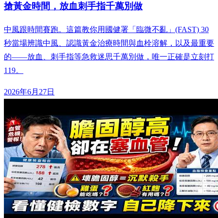
搶黃金時間，放血刺手指千萬別做
中風跟時間賽跑。這篇教你用國健署「臨微不亂」(FAST) 30
秒當場辨識中風、認識黃金治療時間與血栓溶解，以及最重要
的——放血、刺手指等急救迷思千萬別做，唯一正確是立刻打
119。
2026年6月27日