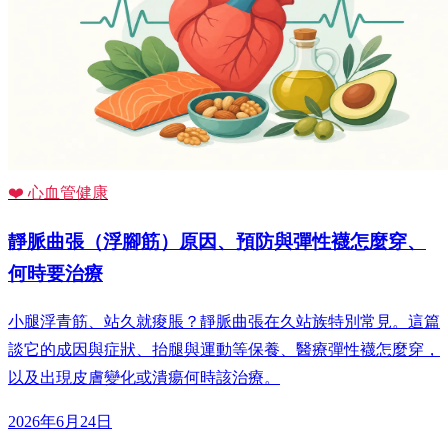
❤️ 心血管健康
靜脈曲張（浮腳筋）原因、預防與彈性襪怎麼穿、
何時要治療
小腿浮青筋、站久就痠脹？靜脈曲張在久站族特別常見。這篇
談它的成因與症狀、抬腿與運動等保養、醫療彈性襪怎麼穿，
以及出現皮膚變化或潰瘍何時該治療。
2026年6月24日