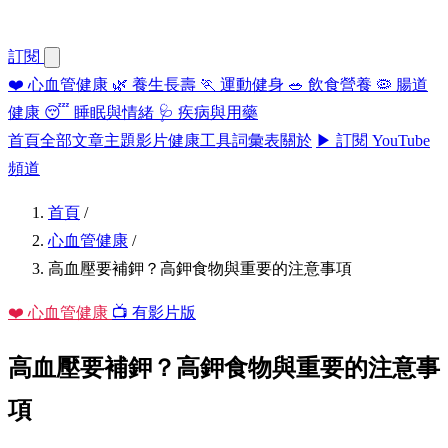
訂閱
❤️
心血管健康
🌿
養生長壽
🏃
運動健身
🥗
飲食營養
🦠
腸道
健康
😴
睡眠與情緒
🩺
疾病與用藥
首頁
全部文章
主題
影片
健康工具
詞彙表
關於
▶ 訂閱 YouTube
頻道
首頁
/
心血管健康
/
高血壓要補鉀？高鉀食物與重要的注意事項
❤️ 心血管健康
📺 有影片版
高血壓要補鉀？高鉀食物與重要的注意事
項