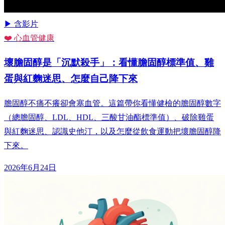
▶ 含影片
❤️ 心血管健康
壞膽固醇是「沉默殺手」：看懂膽固醇標準值、雞
蛋與紅麴迷思、怎麼自己降下來
膽固醇不痛不癢卻會塞血管。這篇帶你看懂健檢的膽固醇數字
（總膽固醇、LDL、HDL、三酸甘油酯標準值）、破除雞蛋
與紅麴迷思、認識史他汀，以及怎麼從飲食運動把壞膽固醇降
下來。
2026年6月24日