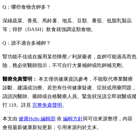
Q：哪些食物含鉀多？
深綠蔬菜、香蕉、馬鈴薯、地瓜、豆類、番茄、低脂乳製品
等；得舒（DASH）飲食就強調這類食物。
Q：誰不適合多補鉀？
腎功能不佳或在服用某些降壓／利尿藥者，血鉀可能過高而危
險，務必依醫師指示，不可自行大量補鉀或吃鉀補充劑。
醫療免責聲明：
本文僅供健康資訊參考，不能取代專業醫療
診斷、建議或治療。若您有任何健康疑慮、症狀或用藥問題，
請諮詢醫師、藥師或合格醫療人員。緊急狀況請立即就醫或撥
打 119。詳見
完整免責聲明
。
本文由
健康Hello 編輯部
依
編輯方針
與可信來源整理，內容
會視最新健康新知更新；引用來源列於文末。