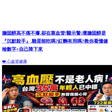
膽固醇高不痛不癢,卻在塞血管!醫示警:壞膽固醇是
『沉默殺手』,雞蛋能吃嗎?紅麴有用嗎?教你看懂健
檢數字+自己降下來
❤️ 心血管健康