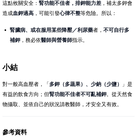
這點攸關安全：
腎功能不佳者，排鉀能力差
，補太多鉀會
造成
血鉀過高
，可能引發
心律不整
等危險。所以：
腎臟病、或在服用某些降壓／利尿藥
者，
不可自行多
補鉀
，務必依
醫師與營養師
指示。
小結
對一般高血壓者，「
多鉀（多蔬果）、少鈉（少鹽）
」是
有益的飲食方向；但
腎功能不佳者不可亂補鉀
。從天然食
物攝取、並依自己的狀況請教醫師，才安全又有效。
參考資料