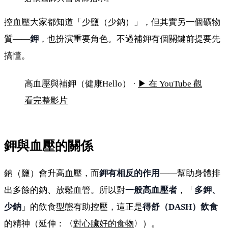
控血壓大家都知道「少鹽（少鈉）」，但其實另一個礦物
質——
鉀
，也扮演重要角色。不過補鉀有個關鍵前提要先
搞懂。
高血壓要補鉀？高鉀食物與注意事項
高血壓與補鉀（健康Hello） ·
▶ 在 YouTube 觀
看完整影片
鉀與血壓的關係
鈉（鹽）會升高血壓，而
鉀有相反的作用
——幫助身體排
出多餘的鈉、放鬆血管。所以對
一般高血壓者
，「
多鉀、
少鈉
」的飲食型態有助控壓，這正是
得舒（DASH）飲食
的精神（延伸：〈
對心臟好的食物
〉）。