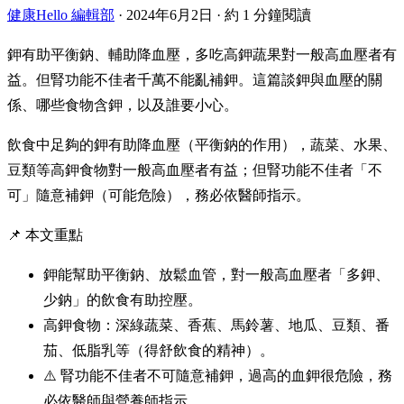
健康Hello 編輯部
·
2024年6月2日
·
約 1 分鐘閱讀
鉀有助平衡鈉、輔助降血壓，多吃高鉀蔬果對一般高血壓者有
益。但腎功能不佳者千萬不能亂補鉀。這篇談鉀與血壓的關
係、哪些食物含鉀，以及誰要小心。
飲食中足夠的鉀有助降血壓（平衡鈉的作用），蔬菜、水果、
豆類等高鉀食物對一般高血壓者有益；但腎功能不佳者「不
可」隨意補鉀（可能危險），務必依醫師指示。
📌 本文重點
鉀能幫助平衡鈉、放鬆血管，對一般高血壓者「多鉀、
少鈉」的飲食有助控壓。
高鉀食物：深綠蔬菜、香蕉、馬鈴薯、地瓜、豆類、番
茄、低脂乳等（得舒飲食的精神）。
⚠️ 腎功能不佳者不可隨意補鉀，過高的血鉀很危險，務
必依醫師與營養師指示。