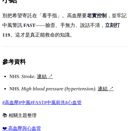
別把希望寄託在「看手指」。高血壓要
老實控制
，並牢記
中風警訊
FAST
——臉歪、手無力、說話不清，
立刻打
119
。這才是真正能救命的知識。
參考資料
NHS.
Stroke.
連結
↗
NHS.
High blood pressure (hypertension).
連結
↗
#高血壓
#中風
#FAST
#中風前兆
#心血管
📚 相關主題整理
❤️
高血壓與心血管