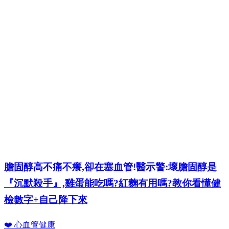
膽固醇高不痛不癢,卻在塞血管!醫示警:壞膽固醇是
『沉默殺手』,雞蛋能吃嗎?紅麴有用嗎?教你看懂健
檢數字+自己降下來
❤️ 心血管健康