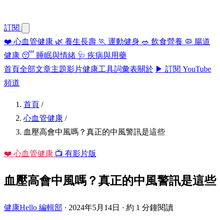
訂閱
❤️
心血管健康
🌿
養生長壽
🏃
運動健身
🥗
飲食營養
🦠
腸道
健康
😴
睡眠與情緒
🩺
疾病與用藥
首頁
全部文章
主題
影片
健康工具
詞彙表
關於
▶ 訂閱 YouTube
頻道
首頁
/
心血管健康
/
血壓高會中風嗎？真正的中風警訊是這些
❤️ 心血管健康
📺 有影片版
血壓高會中風嗎？真正的中風警訊是這些
健康Hello 編輯部
·
2024年5月14日
·
約 1 分鐘閱讀