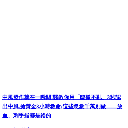
中風發作就在一瞬間!醫教你用「臨微不亂」3秒認
出中風,搶黃金3小時救命;這些急救千萬別做——放
血、刺手指都是錯的