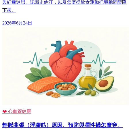
與紅麴迷思、認識史他汀，以及怎麼從飲食運動把壞膽固醇降
下來。
2026年6月24日
❤️ 心血管健康
靜脈曲張（浮腳筋）原因、預防與彈性襪怎麼穿、