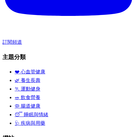
訂閱頻道
主題分類
❤️ 心血管健康
🌿 養生長壽
🏃 運動健身
🥗 飲食營養
🦠 腸道健康
😴 睡眠與情緒
🩺 疾病與用藥