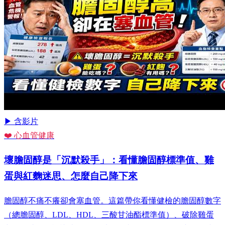
▶ 含影片
❤️ 心血管健康
壞膽固醇是「沉默殺手」：看懂膽固醇標準值、雞
蛋與紅麴迷思、怎麼自己降下來
膽固醇不痛不癢卻會塞血管。這篇帶你看懂健檢的膽固醇數字
（總膽固醇、LDL、HDL、三酸甘油酯標準值）、破除雞蛋