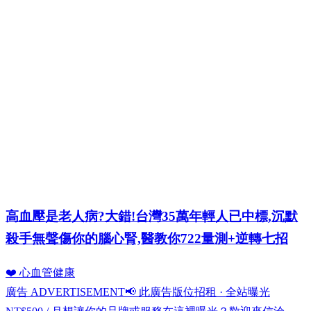
高血壓是老人病?大錯!台灣35萬年輕人已中標,沉默
殺手無聲傷你的腦心腎,醫教你722量測+逆轉七招
❤️ 心血管健康
廣告 ADVERTISEMENT
📢 此廣告版位招租 · 全站曝光