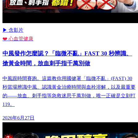
▶ 含影片
❤️ 心血管健康
中風發作怎麼認？「臨微不亂」FAST 30 秒辨識、
搶黃金時間，放血刺手指千萬別做
中風跟時間賽跑。這篇教你用國健署「臨微不亂」(FAST) 30
秒當場辨識中風、認識黃金治療時間與血栓溶解，以及最重要
的——放血、刺手指等急救迷思千萬別做，唯一正確是立刻打
119。
2026年6月27日