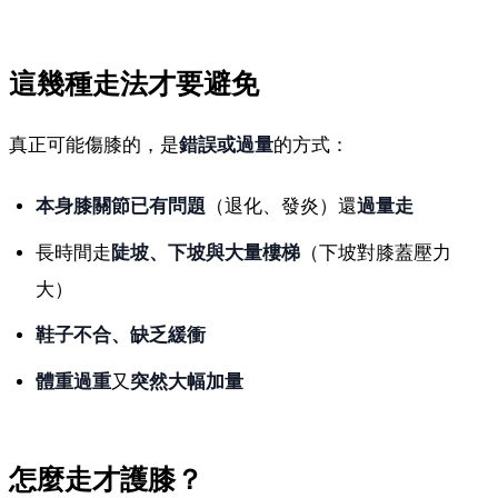
這幾種走法才要避免
真正可能傷膝的，是
錯誤或過量
的方式：
本身膝關節已有問題
（退化、發炎）還
過量走
長時間走
陡坡、下坡與大量樓梯
（下坡對膝蓋壓力
大）
鞋子不合、缺乏緩衝
體重過重
又
突然大幅加量
怎麼走才護膝？