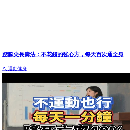
踮腳尖長壽法：不花錢的強心方，每天百次通全身
🏃 運動健身