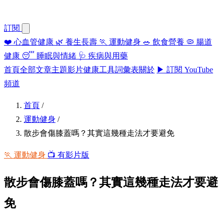
訂閱
❤️
心血管健康
🌿
養生長壽
🏃
運動健身
🥗
飲食營養
🦠
腸道
健康
😴
睡眠與情緒
🩺
疾病與用藥
首頁
全部文章
主題
影片
健康工具
詞彙表
關於
▶ 訂閱 YouTube
頻道
首頁
/
運動健身
/
散步會傷膝蓋嗎？其實這幾種走法才要避免
🏃 運動健身
📺 有影片版
散步會傷膝蓋嗎？其實這幾種走法才要避
免