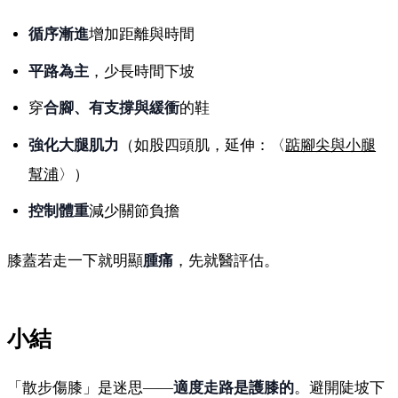
循序漸進
增加距離與時間
平路為主
，少長時間下坡
穿
合腳、有支撐與緩衝
的鞋
強化大腿肌力
（如股四頭肌，延伸：〈
踮腳尖與小腿
幫浦
〉）
控制體重
減少關節負擔
膝蓋若走一下就明顯
腫痛
，先就醫評估。
小結
「散步傷膝」是迷思——
適度走路是護膝的
。避開陡坡下