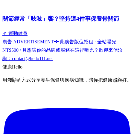
關節經常「吱吱」響？堅持這4件事保養骨關節
🏃 運動健身
廣告 ADVERTISEMENT
📢 此廣告版位招租 · 全站曝光
NT$500 / 月
想讓你的品牌或服務在這裡曝光？歡迎來信洽
詢：
contact@hello111.net
健康
Hello
用淺顯的方式分享養生保健與疾病知識，陪你把健康照顧好。