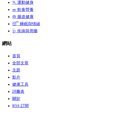
🏃 運動健身
🥗 飲食營養
🦠 腸道健康
😴 睡眠與情緒
🩺 疾病與用藥
網站
首頁
全部文章
主題
影片
健康工具
詞彙表
關於
RSS 訂閱