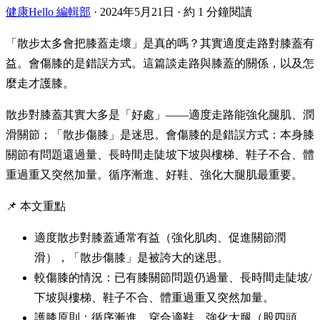
健康Hello 編輯部
·
2024年5月21日
·
約 1 分鐘閱讀
「散步太多會把膝蓋走壞」是真的嗎？其實適度走路對膝蓋有
益。會傷膝的是錯誤方式。這篇談走路與膝蓋的關係，以及怎
麼走才護膝。
散步對膝蓋其實大多是「好處」——適度走路能強化腿肌、潤
滑關節；「散步傷膝」是迷思。會傷膝的是錯誤方式：本身膝
關節有問題還過量、長時間走陡坡下坡與樓梯、鞋子不合、體
重過重又突然加量。循序漸進、好鞋、強化大腿肌最重要。
📌 本文重點
適度散步對膝蓋通常有益（強化肌肉、促進關節潤
滑），「散步傷膝」是被誇大的迷思。
較傷膝的情況：已有膝關節問題仍過量、長時間走陡坡/
下坡與樓梯、鞋子不合、體重過重又突然加量。
護膝原則：循序漸進、穿合適鞋、強化大腿（股四頭