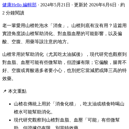
健康Hello 編輯部
·
2024年5月21日
·
更新於 2026年6月6日
·
約
2 分鐘閱讀
老一輩愛用山楂乾泡水「消食」。山楂到底有沒有用？這篇用
實證角度談山楂幫助消化、對血脂血壓的可能影響，以及偏
酸、空腹、用藥等該注意的地方。
山楂常用於幫助消化（尤其吃太油膩後），現代研究也觀察到
對血脂、血壓可能有些微幫助，但證據有限；它偏酸，腸胃不
好、空腹或胃酸過多者要小心，也別把它當減肥或降三高的特
效藥。
📌 本文重點
山楂在傳統上用於「消食化積」，吃太油或積食時喝山
楂水可能幫助消化。
現代研究觀察到山楂對血脂、血壓「可能」有些微幫
助，但證據仍有限，別當特效藥。