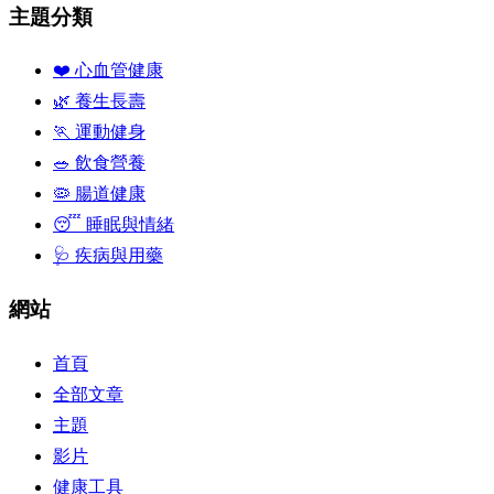
主題分類
❤️ 心血管健康
🌿 養生長壽
🏃 運動健身
🥗 飲食營養
🦠 腸道健康
😴 睡眠與情緒
🩺 疾病與用藥
網站
首頁
全部文章
主題
影片
健康工具