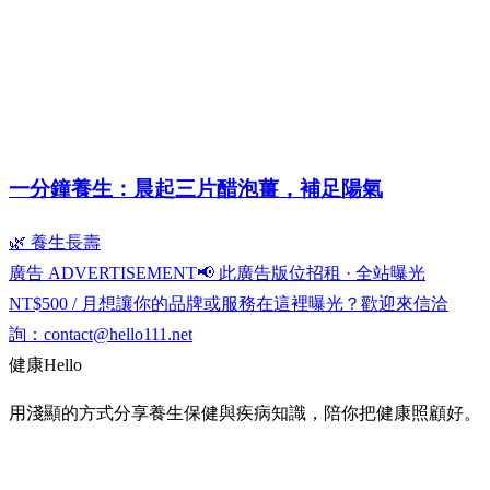
一分鐘養生：晨起三片醋泡薑，補足陽氣
🌿 養生長壽
廣告 ADVERTISEMENT
📢 此廣告版位招租 · 全站曝光
NT$500 / 月
想讓你的品牌或服務在這裡曝光？歡迎來信洽
詢：
contact@hello111.net
健康
Hello
用淺顯的方式分享養生保健與疾病知識，陪你把健康照顧好。