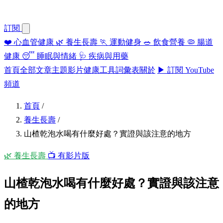
訂閱
❤️
心血管健康
🌿
養生長壽
🏃
運動健身
🥗
飲食營養
🦠
腸道
健康
😴
睡眠與情緒
🩺
疾病與用藥
首頁
全部文章
主題
影片
健康工具
詞彙表
關於
▶ 訂閱 YouTube
頻道
首頁
/
養生長壽
/
山楂乾泡水喝有什麼好處？實證與該注意的地方
🌿 養生長壽
📺 有影片版
山楂乾泡水喝有什麼好處？實證與該注意
的地方