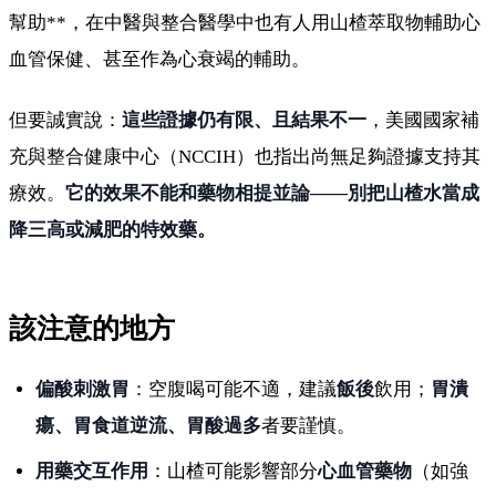
幫助**，在中醫與整合醫學中也有人用山楂萃取物輔助心
血管保健、甚至作為心衰竭的輔助。
但要誠實說：
這些證據仍有限、且結果不一
，美國國家補
充與整合健康中心（NCCIH）也指出尚無足夠證據支持其
療效。
它的效果不能和藥物相提並論——別把山楂水當成
降三高或減肥的特效藥。
該注意的地方
偏酸刺激胃
：空腹喝可能不適，建議
飯後
飲用；
胃潰
瘍、胃食道逆流、胃酸過多
者要謹慎。
用藥交互作用
：山楂可能影響部分
心血管藥物
（如強