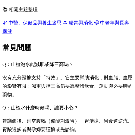
📚 相關主題整理
🌿
中醫、保健品與養生迷思
🦠
腸胃與消化
🧓
中老年與長壽
保健
常見問題
Q：山楂泡水能減肥或降三高嗎？
沒有充分證據支持「特效」。它主要幫助消化，對血脂、血壓
的影響有限；減重與控三高仍要靠整體飲食、運動與必要時的
藥物。
Q：山楂水什麼時候喝、誰要小心？
建議飯後、別空腹喝（偏酸刺激胃）；胃潰瘍、胃食道逆流、
胃酸過多者與孕婦要謹慎或先諮詢。