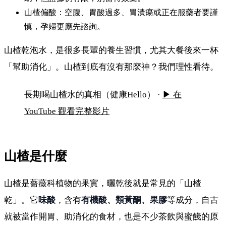
山楂偏酸：空腹、胃酸過多、胃潰瘍或正在服藥者要謹
慎，孕婦更應先諮詢。
山楂乾泡水，是很多長輩的養生習慣，尤其大餐後來一杯
「幫助消化」。山楂到底有沒有那麼神？我們理性看待。
長期用山楂乾泡水喝，身體會有哪些變化？
長期喝山楂水的真相（健康Hello） ·
▶ 在
YouTube 觀看完整影片
山楂是什麼
山楂是薔薇科植物的果實，曬乾後就是常見的「山楂
乾」。它
味酸
，含有
有機酸、類黃酮、果膠
等成分，自古
就被當作開胃、助消化的食材，也是不少茶飲與蜜餞的原