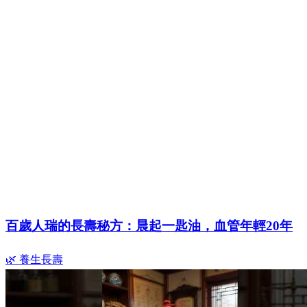
百歲人瑞的長壽秘方：晨起一匙油，血管年輕20年
🌿 養生長壽