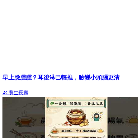
早上臉腫腫？耳後淋巴輕推，臉變小頭腦更清
🌿 養生長壽