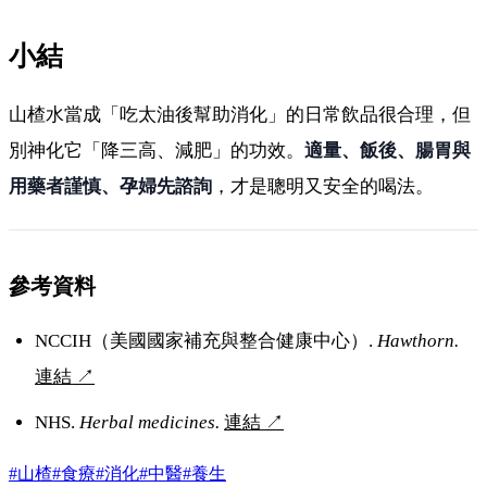
小結
山楂水當成「吃太油後幫助消化」的日常飲品很合理，但
別神化它「降三高、減肥」的功效。
適量、飯後、腸胃與
用藥者謹慎、孕婦先諮詢
，才是聰明又安全的喝法。
參考資料
NCCIH（美國國家補充與整合健康中心）.
Hawthorn.
連結
↗
NHS.
Herbal medicines.
連結
↗
#山楂
#食療
#消化
#中醫
#養生