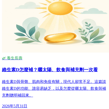
🌿 養生長壽
維生素D怎麼補？曬太陽、飲食與補充劑一次看
維生素D與骨骼、肌肉和免疫有關，現代人卻常不足。這篇談
維生素D的功能、誰容易缺乏，以及怎麼從曬太陽、飲食與補
充劑聰明補回來。
2026年5月31日