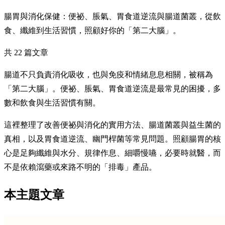
腸胃與消化保健：便祕、脹氣、胃食道逆流與腸道菌叢，從飲
食、纖維到生活習慣，照顧好你的「第二大腦」。
共 22 篇文章
腸道不只負責消化吸收，也與免疫和情緒息息相關，被稱為
「第二大腦」。便祕、脹氣、胃食道逆流是最常見的困擾，多
數和飲食與生活習慣有關。
這裡整理了改善便祕與消化的實用方法、腸道菌叢與益生菌的
真相，以及胃食道逆流、幽門桿菌等常見問題。照顧腸胃的核
心是足夠纖維與水分、規律作息、細嚼慢嚥，必要時就醫，而
不是依賴瀉藥或來路不明的「排毒」產品。
本主題文章