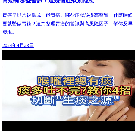
胃癌有哪些警訊？這幾個症狀別輕忽
胃癌早期常被當成一般胃病。哪些症狀該提高警覺、什麼時候
要就醫做胃鏡？這篇整理胃癌的警訊與高風險因子，幫你及早
發現。
2024年4月28日