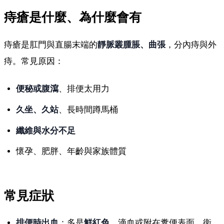
痔瘡是什麼、為什麼會有
痔瘡是肛門與直腸末端的
靜脈叢腫脹、曲張
，分內痔與外
痔。常見原因：
便秘或腹瀉
、排便太用力
久坐、久站
、長時間蹲馬桶
纖維與水分不足
懷孕、肥胖、年齡與家族體質
常見症狀
排便時出血
：多是
鮮紅色
，滴血或附在糞便表面、衛