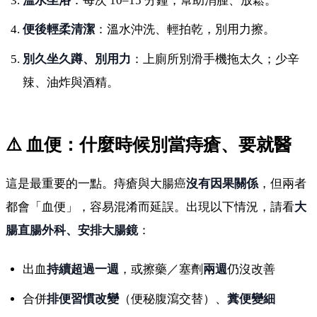
溫水坐浴
：每次 10–15 分鐘，幫助消腫、放鬆。
便後輕柔清潔
：溫水沖洗、輕拍乾，別用力擦。
別久坐久蹲、別用力
：上廁所別滑手機拖太久；少辛
辣、油炸與酒精。
⚠️ 血便：什麼時候別當痔瘡、要就醫
這是最重要的一點。痔瘡與大腸癌
沒有因果關係
，但兩者
都會「血便」，容易混淆而延誤。出現以下情況，請看
大
腸直腸外科、安排大腸鏡
：
出血
持續超過一週
，或擦藥／塞劑
兩週
仍沒改善
合併
排便習慣改變
（便秘腹瀉交替）、
糞便變細