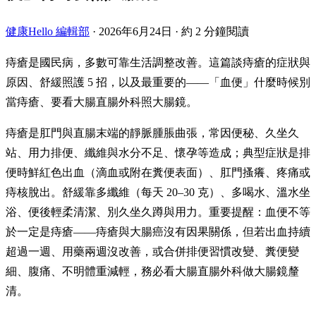
健康Hello 編輯部
·
2026年6月24日
·
約 2 分鐘閱讀
痔瘡是國民病，多數可靠生活調整改善。這篇談痔瘡的症狀與
原因、舒緩照護 5 招，以及最重要的——「血便」什麼時候別
當痔瘡、要看大腸直腸外科照大腸鏡。
痔瘡是肛門與直腸末端的靜脈腫脹曲張，常因便秘、久坐久
站、用力排便、纖維與水分不足、懷孕等造成；典型症狀是排
便時鮮紅色出血（滴血或附在糞便表面）、肛門搔癢、疼痛或
痔核脫出。舒緩靠多纖維（每天 20–30 克）、多喝水、溫水坐
浴、便後輕柔清潔、別久坐久蹲與用力。重要提醒：血便不等
於一定是痔瘡——痔瘡與大腸癌沒有因果關係，但若出血持續
超過一週、用藥兩週沒改善，或合併排便習慣改變、糞便變
細、腹痛、不明體重減輕，務必看大腸直腸外科做大腸鏡釐
清。