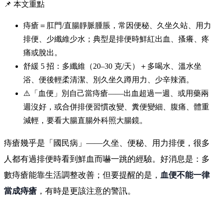
📌 本文重點
痔瘡＝肛門/直腸靜脈腫脹，常因便秘、久坐久站、用力
排便、少纖維少水；典型是排便時鮮紅出血、搔癢、疼
痛或脫出。
舒緩 5 招：多纖維（20–30 克/天）＋多喝水、溫水坐
浴、便後輕柔清潔、別久坐久蹲用力、少辛辣酒。
⚠️「血便」別自己當痔瘡——出血超過一週、或用藥兩
週沒好，或合併排便習慣改變、糞便變細、腹痛、體重
減輕，要看大腸直腸外科照大腸鏡。
痔瘡幾乎是「國民病」——久坐、便秘、用力排便，很多
人都有過排便時看到鮮血而嚇一跳的經驗。好消息是：多
數痔瘡能靠生活調整改善；但要提醒的是，
血便不能一律
當成痔瘡
，有時是更該注意的警訊。