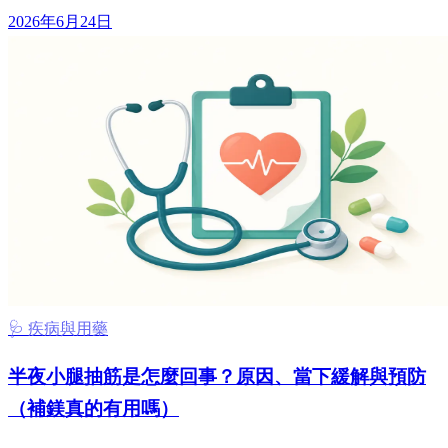
2026年6月24日
🩺 疾病與用藥
半夜小腿抽筋是怎麼回事？原因、當下緩解與預防
（補鎂真的有用嗎）