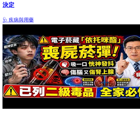
決定
🩺 疾病與用藥