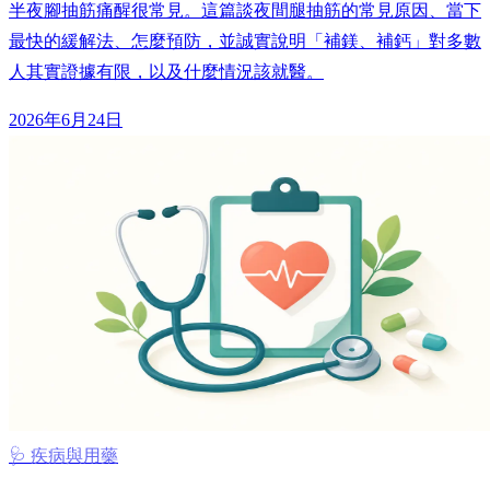
半夜腳抽筋痛醒很常見。這篇談夜間腿抽筋的常見原因、當下
最快的緩解法、怎麼預防，並誠實說明「補鎂、補鈣」對多數
人其實證據有限，以及什麼情況該就醫。
2026年6月24日
🩺 疾病與用藥