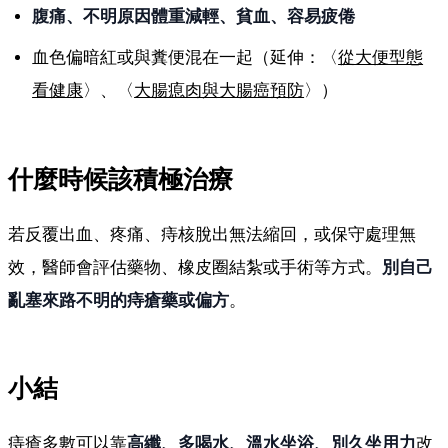
腹痛、不明原因體重減輕、貧血、容易疲倦
血色偏暗紅或與糞便混在一起（延伸：〈
從大便型態
看健康
〉、〈
大腸瘜肉與大腸癌預防
〉）
什麼時候該積極治療
若反覆出血、疼痛、痔核脫出無法縮回，或保守處理無
效，醫師會評估藥物、橡皮圈結紮或手術等方式。
別自己
亂塞來路不明的痔瘡藥或偏方
。
小結
痔瘡多數可以靠
高纖、多喝水、溫水坐浴、別久坐用力
改