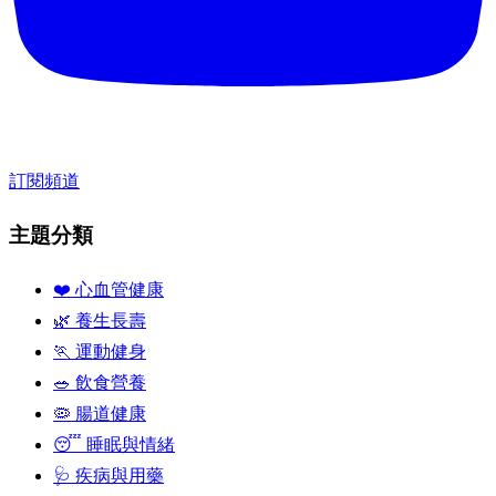
訂閱頻道
主題分類
❤️ 心血管健康
🌿 養生長壽
🏃 運動健身
🥗 飲食營養
🦠 腸道健康
😴 睡眠與情緒
🩺 疾病與用藥