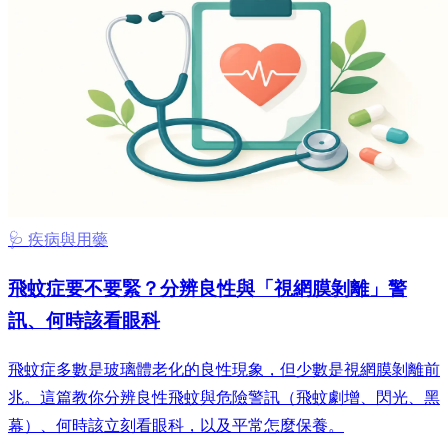
🩺 疾病與用藥
飛蚊症要不要緊？分辨良性與「視網膜剝離」警
訊、何時該看眼科
飛蚊症多數是玻璃體老化的良性現象，但少數是視網膜剝離前
兆。這篇教你分辨良性飛蚊與危險警訊（飛蚊劇增、閃光、黑
幕）、何時該立刻看眼科，以及平常怎麼保養。