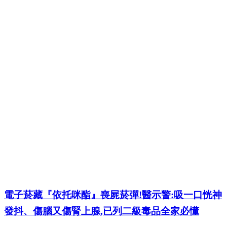
電子菸藏『依托咪酯』喪屍菸彈!醫示警:吸一口恍神
發抖、傷腦又傷腎上腺,已列二級毒品全家必懂