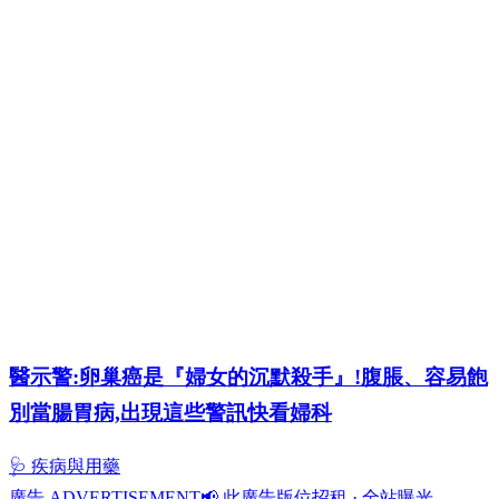
醫示警:卵巢癌是『婦女的沉默殺手』!腹脹、容易飽
別當腸胃病,出現這些警訊快看婦科
🩺 疾病與用藥
廣告 ADVERTISEMENT
📢 此廣告版位招租 · 全站曝光