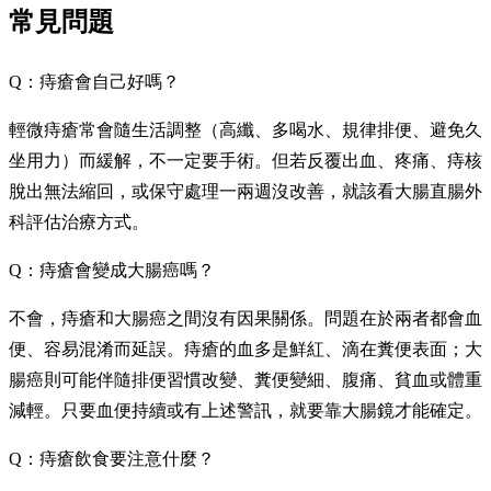
常見問題
Q：痔瘡會自己好嗎？
輕微痔瘡常會隨生活調整（高纖、多喝水、規律排便、避免久
坐用力）而緩解，不一定要手術。但若反覆出血、疼痛、痔核
脫出無法縮回，或保守處理一兩週沒改善，就該看大腸直腸外
科評估治療方式。
Q：痔瘡會變成大腸癌嗎？
不會，痔瘡和大腸癌之間沒有因果關係。問題在於兩者都會血
便、容易混淆而延誤。痔瘡的血多是鮮紅、滴在糞便表面；大
腸癌則可能伴隨排便習慣改變、糞便變細、腹痛、貧血或體重
減輕。只要血便持續或有上述警訊，就要靠大腸鏡才能確定。
Q：痔瘡飲食要注意什麼？