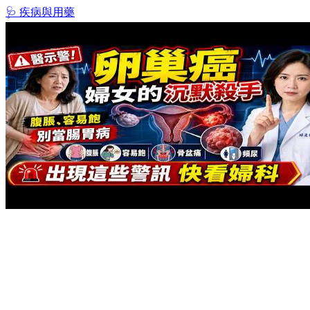
🩺 疾病與用藥