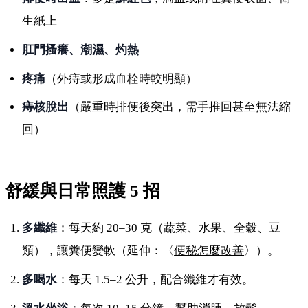
生紙上
肛門搔癢、潮濕、灼熱
疼痛
（外痔或形成血栓時較明顯）
痔核脫出
（嚴重時排便後突出，需手推回甚至無法縮
回）
舒緩與日常照護 5 招
多纖維
：每天約 20–30 克（蔬菜、水果、全穀、豆
類），讓糞便變軟（延伸：〈
便秘怎麼改善
〉）。
多喝水
：每天 1.5–2 公升，配合纖維才有效。