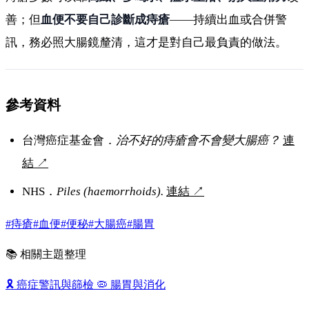
善；但
血便不要自己診斷成痔瘡
——持續出血或合併警
訊，務必照大腸鏡釐清，這才是對自己最負責的做法。
參考資料
台灣癌症基金會．
治不好的痔瘡會不會變大腸癌？
連
結
↗
NHS．
Piles (haemorrhoids).
連結
↗
#痔瘡
#血便
#便秘
#大腸癌
#腸胃
📚 相關主題整理
🎗️
癌症警訊與篩檢
🦠
腸胃與消化