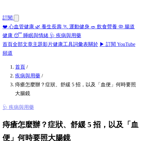
訂閱
❤️
心血管健康
🌿
養生長壽
🏃
運動健身
🥗
飲食營養
🦠
腸道
健康
😴
睡眠與情緒
🩺
疾病與用藥
首頁
全部文章
主題
影片
健康工具
詞彙表
關於
▶ 訂閱 YouTube
頻道
首頁
/
疾病與用藥
/
痔瘡怎麼辦？症狀、舒緩 5 招，以及「血便」何時要照
大腸鏡
🩺 疾病與用藥
痔瘡怎麼辦？症狀、舒緩 5 招，以及「血
便」何時要照大腸鏡