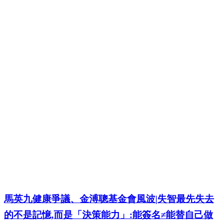
馬英九健康爭議、金溥聰基金會風波|失智最先失去
的不是記憶,而是「決策能力」:能簽名≠能替自己做