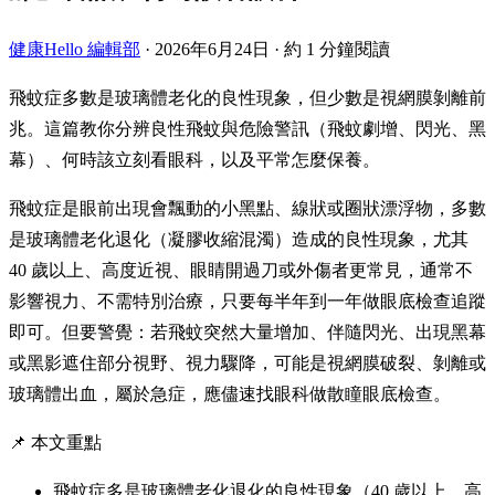
健康Hello 編輯部
·
2026年6月24日
·
約 1 分鐘閱讀
飛蚊症多數是玻璃體老化的良性現象，但少數是視網膜剝離前
兆。這篇教你分辨良性飛蚊與危險警訊（飛蚊劇增、閃光、黑
幕）、何時該立刻看眼科，以及平常怎麼保養。
飛蚊症是眼前出現會飄動的小黑點、線狀或圈狀漂浮物，多數
是玻璃體老化退化（凝膠收縮混濁）造成的良性現象，尤其
40 歲以上、高度近視、眼睛開過刀或外傷者更常見，通常不
影響視力、不需特別治療，只要每半年到一年做眼底檢查追蹤
即可。但要警覺：若飛蚊突然大量增加、伴隨閃光、出現黑幕
或黑影遮住部分視野、視力驟降，可能是視網膜破裂、剝離或
玻璃體出血，屬於急症，應儘速找眼科做散瞳眼底檢查。
📌 本文重點
飛蚊症多是玻璃體老化退化的良性現象（40 歲以上、高