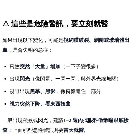
⚠️ 這些是危險警訊，要立刻就醫
如果出現以下變化，可能是
視網膜破裂、剝離或玻璃體出
血
，是會失明的急症：
飛蚊
突然「大量」增加
（一下子變很多）
出現
閃光
（像閃電、一閃一閃，與外界光線無關）
視野出現
黑幕、黑影
，像窗簾遮住一部分
視力突然下降、看東西扭曲
一般出現飛蚊或閃光，建議
1–2 週內找眼科做散瞳眼底檢
查
；上面那些急性警訊則要
當天就醫
。