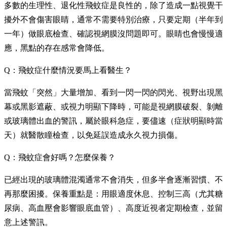
多數的生理性、退化性飛蚊症是良性的，除了造成一點視覺干
擾外不會傷害眼睛，通常不需要特別治療，只要定期（半年到
一年）做眼底檢查、確認視網膜沒問題即可。眼睛也會慢慢適
應，黑點的存在感常會降低。
Q：飛蚊症什麼情況要馬上看醫生？
當飛蚊「突然」大量增加、看到一閃一閃的閃光、視野出現黑
幕或黑影遮蔽、或視力明顯下降時，可能是視網膜破裂、剝離
或玻璃體出血的警訊，屬於眼科急症，要儘速（症狀明顯時當
天）就醫散瞳檢查，以免延誤造成永久視力損傷。
Q：飛蚊症會好嗎？怎麼保養？
已經出現的玻璃體混濁通常不會消失，但多半會逐漸習慣、不
再那麼困擾。保養重點是：用眼適度休息、控制三高（尤其糖
尿病、高血壓會影響眼底血管）、高度近視者定期檢查，並留
意上述警訊。