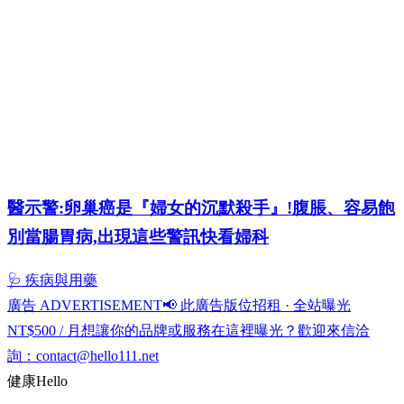
醫示警:卵巢癌是『婦女的沉默殺手』!腹脹、容易飽
別當腸胃病,出現這些警訊快看婦科
🩺 疾病與用藥
廣告 ADVERTISEMENT
📢 此廣告版位招租 · 全站曝光
NT$500 / 月
想讓你的品牌或服務在這裡曝光？歡迎來信洽
詢：
contact@hello111.net
健康
Hello