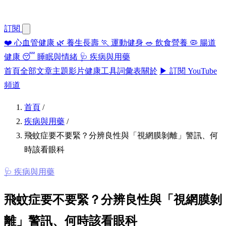
訂閱
❤️
心血管健康
🌿
養生長壽
🏃
運動健身
🥗
飲食營養
🦠
腸道
健康
😴
睡眠與情緒
🩺
疾病與用藥
首頁
全部文章
主題
影片
健康工具
詞彙表
關於
▶ 訂閱 YouTube
頻道
首頁
/
疾病與用藥
/
飛蚊症要不要緊？分辨良性與「視網膜剝離」警訊、何
時該看眼科
🩺 疾病與用藥
飛蚊症要不要緊？分辨良性與「視網膜剝
離」警訊、何時該看眼科