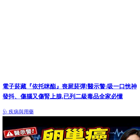
電子菸藏『依托咪酯』喪屍菸彈!醫示警:吸一口恍神
發抖、傷腦又傷腎上腺,已列二級毒品全家必懂
🩺 疾病與用藥