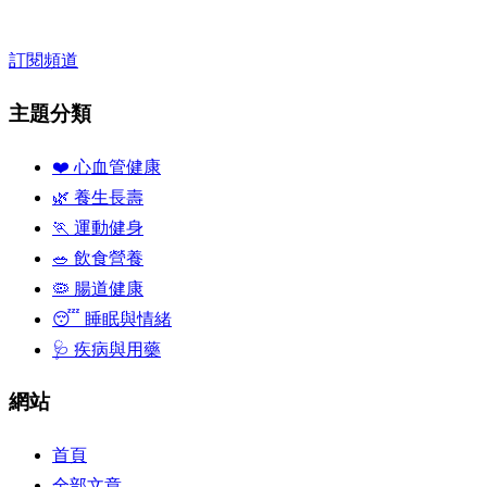
訂閱頻道
主題分類
❤️ 心血管健康
🌿 養生長壽
🏃 運動健身
🥗 飲食營養
🦠 腸道健康
😴 睡眠與情緒
🩺 疾病與用藥
網站
首頁
全部文章