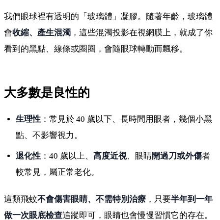
我們眼球裡有透明的「玻璃體」凝膠。隨著年齡，玻璃體
會
收縮、產生混濁
，這些混濁投影在視網膜上，就成了你
看到的黑點、線條或圈圈，會隨眼球轉動而飄移。
大多數是良性的
生理性
：常見於 40 歲以下、長時間用眼者，幾個小黑
點、不影響視力。
退化性
：40 歲以上、
高度近視
、眼睛
開過刀或外傷
者
較常見，屬正常老化。
這類飛蚊
不會傷害眼睛、不需特別治療
，只要
半年到一年
做一次眼底檢查
追蹤即可，眼睛也會慢慢習慣它的存在。