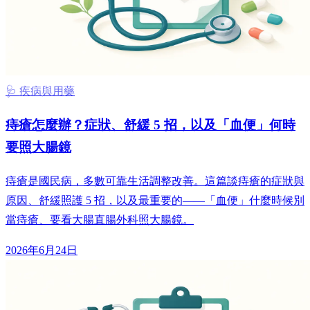
🩺 疾病與用藥
痔瘡怎麼辦？症狀、舒緩 5 招，以及「血便」何時
要照大腸鏡
痔瘡是國民病，多數可靠生活調整改善。這篇談痔瘡的症狀與
原因、舒緩照護 5 招，以及最重要的——「血便」什麼時候別
當痔瘡、要看大腸直腸外科照大腸鏡。
2026年6月24日