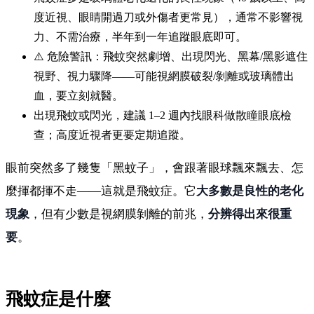
度近視、眼睛開過刀或外傷者更常見），通常不影響視
力、不需治療，半年到一年追蹤眼底即可。
⚠️ 危險警訊：飛蚊突然劇增、出現閃光、黑幕/黑影遮住
視野、視力驟降——可能視網膜破裂/剝離或玻璃體出
血，要立刻就醫。
出現飛蚊或閃光，建議 1–2 週內找眼科做散瞳眼底檢
查；高度近視者更要定期追蹤。
眼前突然多了幾隻「黑蚊子」，會跟著眼球飄來飄去、怎
麼揮都揮不走——這就是飛蚊症。它
大多數是良性的老化
現象
，但有少數是視網膜剝離的前兆，
分辨得出來很重
要
。
飛蚊症是什麼