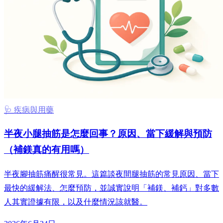
🩺 疾病與用藥
半夜小腿抽筋是怎麼回事？原因、當下緩解與預防
（補鎂真的有用嗎）
半夜腳抽筋痛醒很常見。這篇談夜間腿抽筋的常見原因、當下
最快的緩解法、怎麼預防，並誠實說明「補鎂、補鈣」對多數
人其實證據有限，以及什麼情況該就醫。