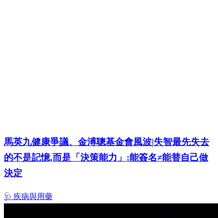
馬英九健康爭議、金溥聰基金會風波|失智最先失去
的不是記憶,而是「決策能力」:能簽名≠能替自己做
決定
🩺 疾病與用藥