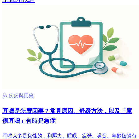
2026年6月24日
🩺 疾病與用藥
耳鳴是怎麼回事？常見原因、舒緩方法，以及「單
側耳鳴」何時是急症
耳鳴大多是良性的，和壓力、睡眠、疲勞、噪音、年齡聽損有