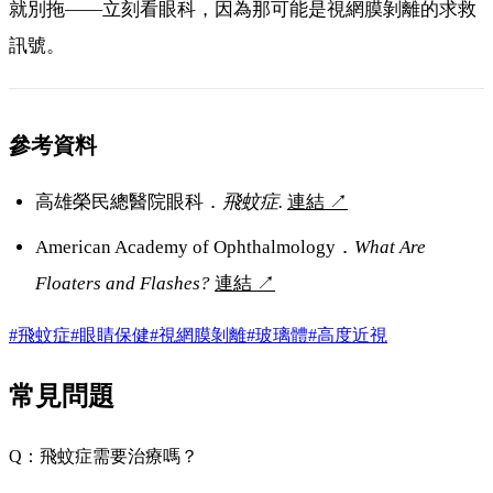
就別拖——立刻看眼科，因為那可能是視網膜剝離的求救
訊號。
參考資料
高雄榮民總醫院眼科．
飛蚊症.
連結
↗
American Academy of Ophthalmology．
What Are
Floaters and Flashes?
連結
↗
#飛蚊症
#眼睛保健
#視網膜剝離
#玻璃體
#高度近視
常見問題
Q：飛蚊症需要治療嗎？