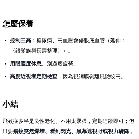
怎麼保養
控制三高
：糖尿病、高血壓會傷眼底血管（延伸：
〈
銀髮族與長壽整理
〉）。
用眼適度休息
、別過度疲勞。
高度近視者定期檢查
，因為視網膜剝離風險較高。
小結
飛蚊症多半是良性老化、不用太緊張，定期追蹤即可；但
只要
飛蚊突然爆增、看到閃光、黑幕遮視野或視力驟降
，