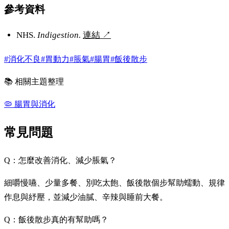
參考資料
NHS.
Indigestion.
連結
↗
#消化不良
#胃動力
#脹氣
#腸胃
#飯後散步
📚 相關主題整理
🦠
腸胃與消化
常見問題
Q：怎麼改善消化、減少脹氣？
細嚼慢嚥、少量多餐、別吃太飽、飯後散個步幫助蠕動、規律
作息與紓壓，並減少油膩、辛辣與睡前大餐。
Q：飯後散步真的有幫助嗎？