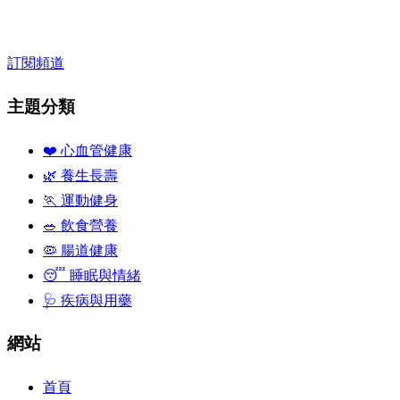
訂閱頻道
主題分類
❤️ 心血管健康
🌿 養生長壽
🏃 運動健身
🥗 飲食營養
🦠 腸道健康
😴 睡眠與情緒
🩺 疾病與用藥
網站
首頁