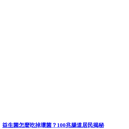
益生菌怎麼吃掉壞菌？100兆腸道居民揭秘