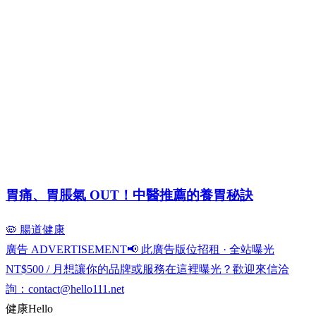
胃痛、胃脹氣 OUT！中醫推薦的養胃秘訣
🦠 腸道健康
廣告 ADVERTISEMENT
📢 此廣告版位招租 · 全站曝光
NT$500 / 月
想讓你的品牌或服務在這裡曝光？歡迎來信洽
詢：
contact@hello111.net
健康
Hello