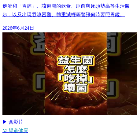
逆流和「胃痛」、該避開的飲食、睡前與床頭墊高等生活撇
步，以及出現吞嚥困難、體重減輕等警訊何時要照胃鏡。
2026年6月24日
▶ 含影片
🦠 腸道健康