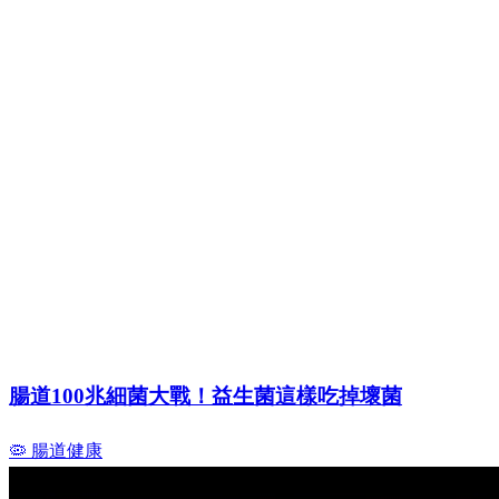
腸道100兆細菌大戰！益生菌這樣吃掉壞菌
🦠 腸道健康