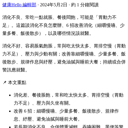
健康Hello 編輯部
·
2024年5月2日
·
約 1 分鐘閱讀
消化不良、常吃一點就脹、餐後悶飽，可能是「胃動力不
足」。這篇談消化不良怎麼辦、6 招改善消化（細嚼慢嚥、少
量多餐、飯後散步），以及哪些情況該就醫。
消化不好、容易脹氣飽脹，常與吃太快太多、胃排空慢（胃動
力不足）、壓力與少動有關；改善靠細嚼慢嚥、少量多餐、飯
後散步、規律作息與紓壓，避免油膩與睡前大餐；持續或合併
警訊應就醫。
📌 本文重點
消化差、餐後脹飽，常和吃太快太多、胃排空慢（胃動
力不足）、壓力與久坐有關。
改善 6 招：細嚼慢嚥、少量多餐、飯後散步、規律作
息、紓壓、避免油膩與睡前大餐。
若長期消化不良、合併體重減輕、吞嚥困難、黑便等警