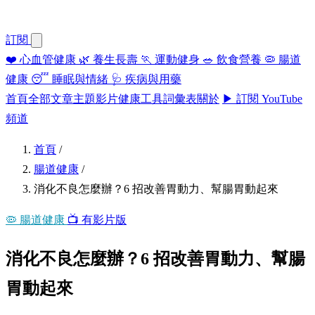
訂閱
❤️
心血管健康
🌿
養生長壽
🏃
運動健身
🥗
飲食營養
🦠
腸道
健康
😴
睡眠與情緒
🩺
疾病與用藥
首頁
全部文章
主題
影片
健康工具
詞彙表
關於
▶ 訂閱 YouTube
頻道
首頁
/
腸道健康
/
消化不良怎麼辦？6 招改善胃動力、幫腸胃動起來
🦠 腸道健康
📺 有影片版
消化不良怎麼辦？6 招改善胃動力、幫腸
胃動起來