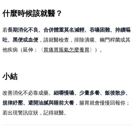
什麼時候該就醫？
若
長期消化不良、合併體重莫名減輕、吞嚥困難、持續嘔
吐、黑便或血便
，請就醫檢查，排除潰瘍、幽門桿菌或其
他疾病（延伸：〈
胃痛胃脹氣怎麼養胃
〉）。
小結
改善消化不必靠成藥。
細嚼慢嚥、少量多餐、飯後散步、
規律紓壓、避開油膩與睡前大餐
，腸胃就會慢慢回報你；
若出現警訊症狀，記得就醫。