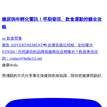
糖尿病年輕化警訊！早期發現、飲食運動控糖全攻
略
🥗 飲食營養
廣告 ADVERTISEMENT
📢 此廣告版位招租 · 全站曝光
NT$500 / 月
想讓你的品牌或服務在這裡曝光？歡迎來信洽
詢：
contact@hello111.net
健康
Hello
用淺顯的方式分享養生保健與疾病知識，陪你把健康照顧好。