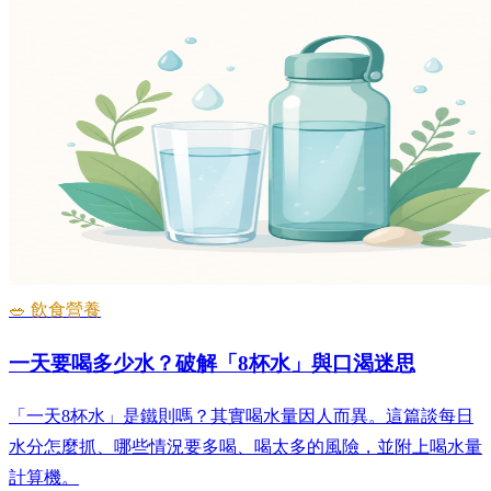
🥗 飲食營養
一天要喝多少水？破解「8杯水」與口渴迷思
「一天8杯水」是鐵則嗎？其實喝水量因人而異。這篇談每日
水分怎麼抓、哪些情況要多喝、喝太多的風險，並附上喝水量
計算機。