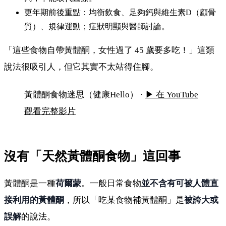
更年期前後重點：均衡飲食、足夠鈣與維生素D（顧骨
質）、規律運動；症狀明顯與醫師討論。
「這些食物自帶黃體酮，女性過了 45 歲要多吃！」這類
有「天然黃體酮」食物嗎？45 歲後女性這樣吃更
說法很吸引人，但它其實不太站得住腳。
實在
黃體酮食物迷思（健康Hello） ·
▶ 在 YouTube
觀看完整影片
沒有「天然黃體酮食物」這回事
黃體酮是一種
荷爾蒙
。一般日常食物
並不含有可被人體直
接利用的黃體酮
，所以「吃某食物補黃體酮」是
被誇大或
誤解
的說法。