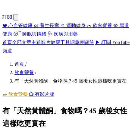
訂閱
❤️
心血管健康
🌿
養生長壽
🏃
運動健身
🥗
飲食營養
🦠
腸道
健康
😴
睡眠與情緒
🩺
疾病與用藥
首頁
全部文章
主題
影片
健康工具
詞彙表
關於
▶ 訂閱 YouTube
頻道
首頁
/
飲食營養
/
有「天然黃體酮」食物嗎？45 歲後女性這樣吃更實在
🥗 飲食營養
📺 有影片版
有「天然黃體酮」食物嗎？45 歲後女性
這樣吃更實在