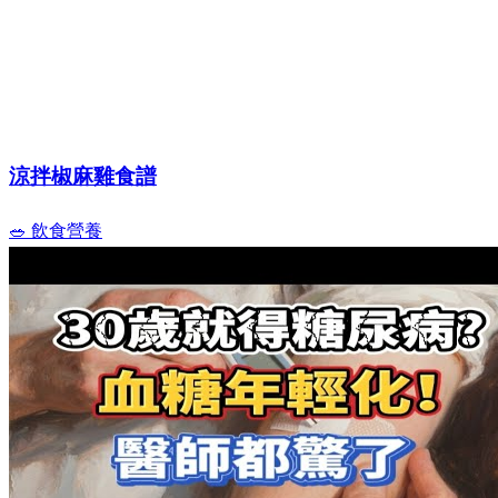
涼拌椒麻雞食譜
🥗 飲食營養