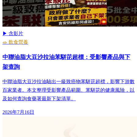
▶ 含影片
🥗 飲食營養
中聯油脂大豆沙拉油苯駢芘超標：受影響產品與下
架查詢
中聯油脂大豆沙拉油驗出一級致癌物苯駢芘超標，影響下游數
百家業者。本文整理受影響產品範圍、苯駢芘的健康風險，以
及如何查詢食藥署最新下架清單。
2026年7月16日