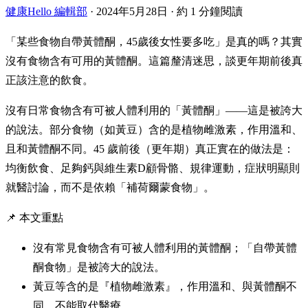
健康Hello 編輯部
·
2024年5月28日
·
約 1 分鐘閱讀
「某些食物自帶黃體酮，45歲後女性要多吃」是真的嗎？其實
沒有食物含有可用的黃體酮。這篇釐清迷思，談更年期前後真
正該注意的飲食。
沒有日常食物含有可被人體利用的「黃體酮」——這是被誇大
的說法。部分食物（如黃豆）含的是植物雌激素，作用溫和、
且和黃體酮不同。45 歲前後（更年期）真正實在的做法是：
均衡飲食、足夠鈣與維生素D顧骨骼、規律運動，症狀明顯則
就醫討論，而不是依賴「補荷爾蒙食物」。
📌 本文重點
沒有常見食物含有可被人體利用的黃體酮；「自帶黃體
酮食物」是被誇大的說法。
黃豆等含的是『植物雌激素』，作用溫和、與黃體酮不
同，不能取代醫療。