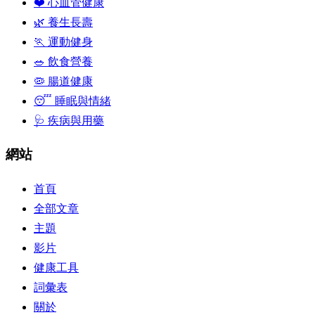
❤️ 心血管健康
🌿 養生長壽
🏃 運動健身
🥗 飲食營養
🦠 腸道健康
😴 睡眠與情緒
🩺 疾病與用藥
網站
首頁
全部文章
主題
影片
健康工具
詞彙表
關於