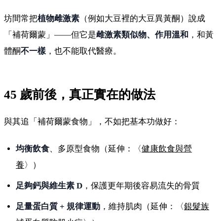
坊間常把
植物雌激素
（例如大豆裡的大豆異黃酮）說成
「補荷爾蒙」——但它是
雌激素類似物、作用溫和
，和黃
體酮
不一樣
，也不能取代醫療。
45 歲前後，真正實在的做法
與其追「補荷爾蒙食物」，不如把基本功做好：
均衡飲食
、多原型食物（延伸：〈
健康飲食與營
養
〉）
足夠鈣與維生素 D
，保護更年期後容易流失的骨質
足量蛋白質 + 規律運動
，維持肌肉（延伸：〈
銀髮族