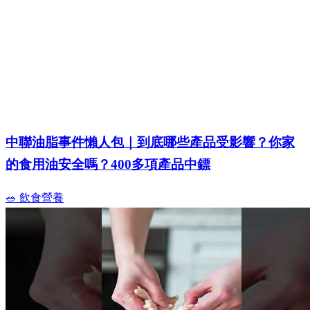
中聯油脂事件懶人包｜到底哪些產品受影響？你家
的食用油安全嗎？400多項產品中鏢
🥗 飲食營養