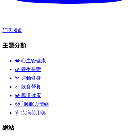
訂閱頻道
主題分類
❤️ 心血管健康
🌿 養生長壽
🏃 運動健身
🥗 飲食營養
🦠 腸道健康
😴 睡眠與情緒
🩺 疾病與用藥
網站