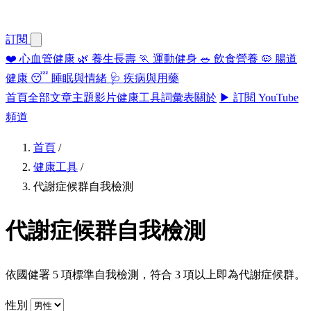
訂閱
❤️
心血管健康
🌿
養生長壽
🏃
運動健身
🥗
飲食營養
🦠
腸道
健康
😴
睡眠與情緒
🩺
疾病與用藥
首頁
全部文章
主題
影片
健康工具
詞彙表
關於
▶ 訂閱 YouTube
頻道
首頁
/
健康工具
/
代謝症候群自我檢測
代謝症候群自我檢測
依國健署 5 項標準自我檢測，符合 3 項以上即為代謝症候群。
性別