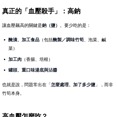
真正的「血壓殺手」：高鈉
讓血壓飆高的關鍵是
鈉（鹽）
。要少吃的是：
醃漬、加工食品
（包括
醃製／調味竹筍
、泡菜、鹹
菜）
加工肉
（香腸、培根）
罐頭、重口味湯底與沾醬
也就是說，問題常出在「
怎麼處理、加了多少鹽
」，而非
竹筍本身。
高血壓怎麼吃？