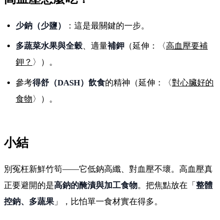
少鈉（少鹽）
：這是最關鍵的一步。
多蔬菜水果與全穀
、適量
補鉀
（延伸：〈
高血壓要補
鉀？
〉）。
參考
得舒（DASH）飲食
的精神（延伸：〈
對心臟好的
食物
〉）。
小結
別冤枉新鮮竹筍——它低鈉高纖、對血壓不壞。高血壓真
正要避開的是
高鈉的醃漬與加工食物
。把焦點放在「
整體
控鈉、多蔬果
」，比怕單一食材實在得多。