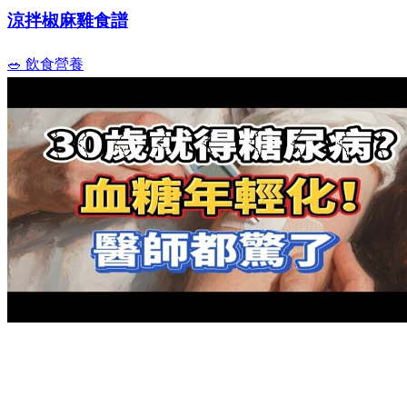
涼拌椒麻雞食譜
🥗 飲食營養