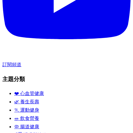
訂閱頻道
主題分類
❤️ 心血管健康
🌿 養生長壽
🏃 運動健身
🥗 飲食營養
🦠 腸道健康