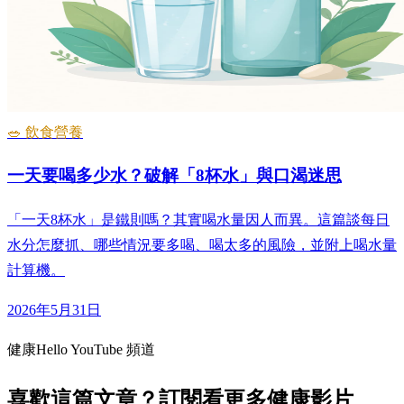
🥗 飲食營養
一天要喝多少水？破解「8杯水」與口渴迷思
「一天8杯水」是鐵則嗎？其實喝水量因人而異。這篇談每日
水分怎麼抓、哪些情況要多喝、喝太多的風險，並附上喝水量
計算機。
2026年5月31日
健康Hello YouTube 頻道
喜歡這篇文章？訂閱看更多健康影片