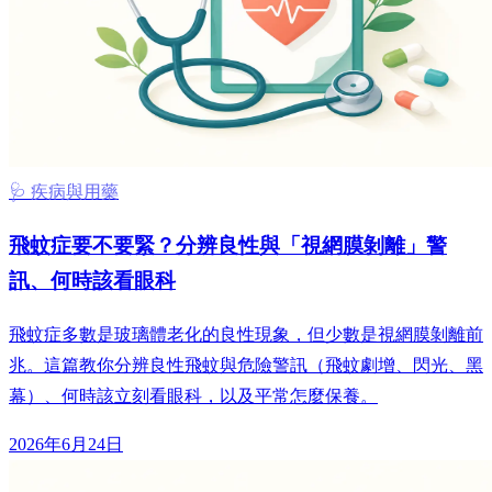
🩺 疾病與用藥
飛蚊症要不要緊？分辨良性與「視網膜剝離」警
訊、何時該看眼科
飛蚊症多數是玻璃體老化的良性現象，但少數是視網膜剝離前
兆。這篇教你分辨良性飛蚊與危險警訊（飛蚊劇增、閃光、黑
幕）、何時該立刻看眼科，以及平常怎麼保養。
2026年6月24日