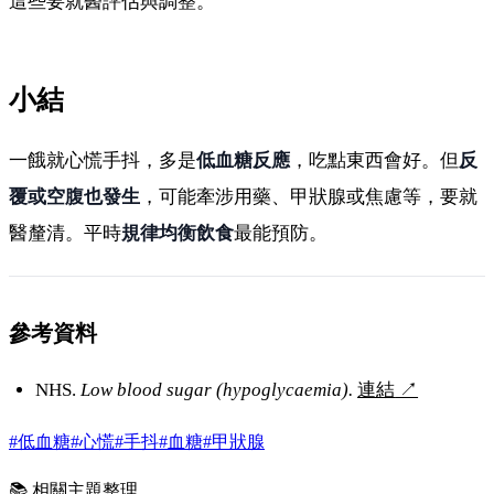
這些要就醫評估與調整。
小結
一餓就心慌手抖，多是
低血糖反應
，吃點東西會好。但
反
覆或空腹也發生
，可能牽涉用藥、甲狀腺或焦慮等，要就
醫釐清。平時
規律均衡飲食
最能預防。
參考資料
NHS.
Low blood sugar (hypoglycaemia).
連結
↗
#低血糖
#心慌
#手抖
#血糖
#甲狀腺
📚 相關主題整理