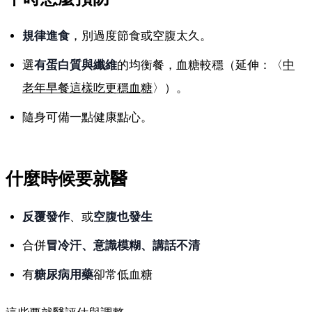
規律進食
，別過度節食或空腹太久。
選
有蛋白質與纖維
的均衡餐，血糖較穩（延伸：〈
中
老年早餐這樣吃更穩血糖
〉）。
隨身可備一點健康點心。
什麼時候要就醫
反覆發作
、或
空腹也發生
合併
冒冷汗、意識模糊、講話不清
有
糖尿病用藥
卻常低血糖