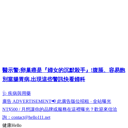
醫示警:卵巢癌是『婦女的沉默殺手』!腹脹、容易飽
別當腸胃病,出現這些警訊快看婦科
🩺 疾病與用藥
廣告 ADVERTISEMENT
📢 此廣告版位招租 · 全站曝光
NT$500 / 月
想讓你的品牌或服務在這裡曝光？歡迎來信洽
詢：
contact@hello111.net
健康
Hello