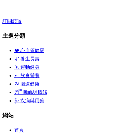
訂閱頻道
主題分類
❤️ 心血管健康
🌿 養生長壽
🏃 運動健身
🥗 飲食營養
🦠 腸道健康
😴 睡眠與情緒
🩺 疾病與用藥
網站
首頁