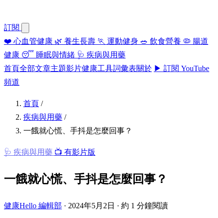
訂閱
❤️
心血管健康
🌿
養生長壽
🏃
運動健身
🥗
飲食營養
🦠
腸道
健康
😴
睡眠與情緒
🩺
疾病與用藥
首頁
全部文章
主題
影片
健康工具
詞彙表
關於
▶ 訂閱 YouTube
頻道
首頁
/
疾病與用藥
/
一餓就心慌、手抖是怎麼回事？
🩺 疾病與用藥
📺 有影片版
一餓就心慌、手抖是怎麼回事？
健康Hello 編輯部
·
2024年5月2日
·
約 1 分鐘閱讀