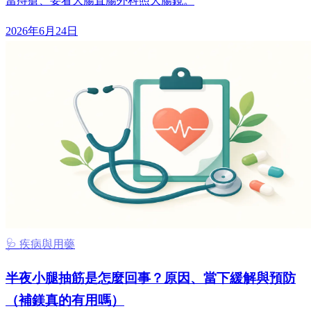
當痔瘡、要看大腸直腸外科照大腸鏡。
2026年6月24日
🩺 疾病與用藥
半夜小腿抽筋是怎麼回事？原因、當下緩解與預防
（補鎂真的有用嗎）