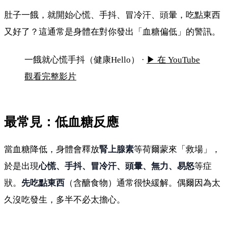
肚子一餓，就開始心慌、手抖、冒冷汗、頭暈，吃點東西
又好了？這通常是身體在對你發出「血糖偏低」的警訊。
一餓就心慌、手抖是怎麼回事？
一餓就心慌手抖（健康Hello） ·
▶ 在 YouTube
觀看完整影片
最常見：低血糖反應
當血糖降低，身體會釋放
腎上腺素
等荷爾蒙來「救場」，
於是出現
心慌、手抖、冒冷汗、頭暈、無力、易怒
等症
狀。
先吃點東西
（含醣食物）通常很快緩解。偶爾因為太
久沒吃發生，多半不必太擔心。