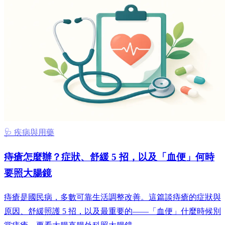
🩺 疾病與用藥
痔瘡怎麼辦？症狀、舒緩 5 招，以及「血便」何時
要照大腸鏡
痔瘡是國民病，多數可靠生活調整改善。這篇談痔瘡的症狀與
原因、舒緩照護 5 招，以及最重要的——「血便」什麼時候別