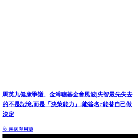
馬英九健康爭議、金溥聰基金會風波|失智最先失去
的不是記憶,而是「決策能力」:能簽名≠能替自己做
決定
🩺 疾病與用藥