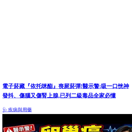
電子菸藏『依托咪酯』喪屍菸彈!醫示警:吸一口恍神
發抖、傷腦又傷腎上腺,已列二級毒品全家必懂
🩺 疾病與用藥