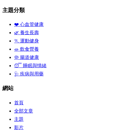
主題分類
❤️ 心血管健康
🌿 養生長壽
🏃 運動健身
🥗 飲食營養
🦠 腸道健康
😴 睡眠與情緒
🩺 疾病與用藥
網站
首頁
全部文章
主題
影片