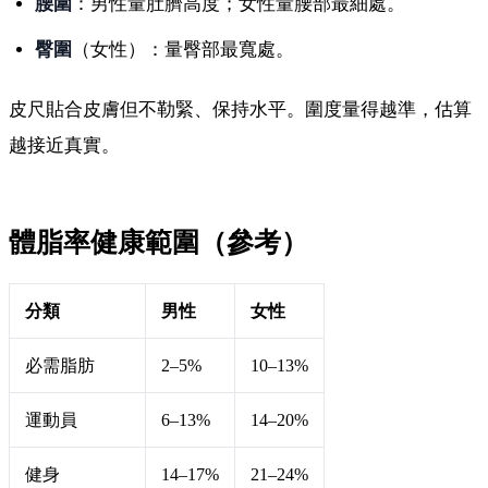
腰圍
：男性量肚臍高度；女性量腰部最細處。
臀圍
（女性）：量臀部最寬處。
皮尺貼合皮膚但不勒緊、保持水平。圍度量得越準，估算
越接近真實。
體脂率健康範圍（參考）
分類
男性
女性
必需脂肪
2–5%
10–13%
運動員
6–13%
14–20%
健身
14–17%
21–24%