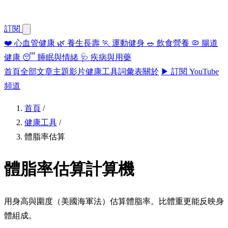
訂閱
❤️
心血管健康
🌿
養生長壽
🏃
運動健身
🥗
飲食營養
🦠
腸道
健康
😴
睡眠與情緒
🩺
疾病與用藥
首頁
全部文章
主題
影片
健康工具
詞彙表
關於
▶ 訂閱 YouTube
頻道
首頁
/
健康工具
/
體脂率估算
體脂率估算計算機
用身高與圍度（美國海軍法）估算體脂率。比體重更能反映身
體組成。