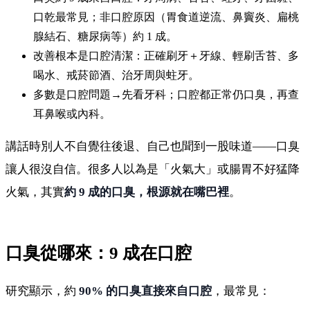
口乾最常見；非口腔原因（胃食道逆流、鼻竇炎、扁桃
腺結石、糖尿病等）約 1 成。
改善根本是口腔清潔：正確刷牙＋牙線、輕刷舌苔、多
喝水、戒菸節酒、治牙周與蛀牙。
多數是口腔問題→先看牙科；口腔都正常仍口臭，再查
耳鼻喉或內科。
講話時別人不自覺往後退、自己也聞到一股味道——口臭
讓人很沒自信。很多人以為是「火氣大」或腸胃不好猛降
火氣，其實
約 9 成的口臭，根源就在嘴巴裡
。
口臭從哪來：9 成在口腔
研究顯示，約
90% 的口臭直接來自口腔
，最常見：