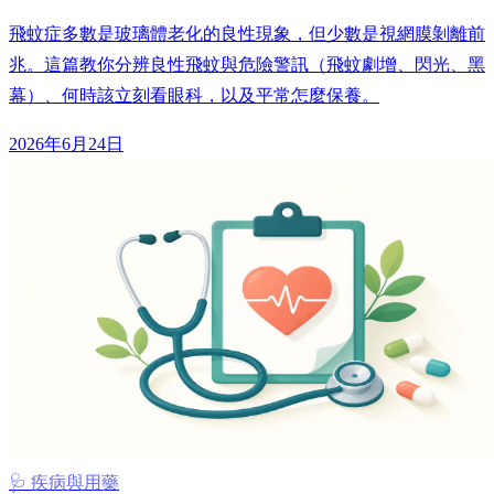
飛蚊症多數是玻璃體老化的良性現象，但少數是視網膜剝離前
兆。這篇教你分辨良性飛蚊與危險警訊（飛蚊劇增、閃光、黑
幕）、何時該立刻看眼科，以及平常怎麼保養。
2026年6月24日
🩺 疾病與用藥