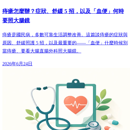
痔瘡怎麼辦？症狀、舒緩 5 招，以及「血便」何時
要照大腸鏡
痔瘡是國民病，多數可靠生活調整改善。這篇談痔瘡的症狀與
原因、舒緩照護 5 招，以及最重要的——「血便」什麼時候別
當痔瘡、要看大腸直腸外科照大腸鏡。
2026年6月24日