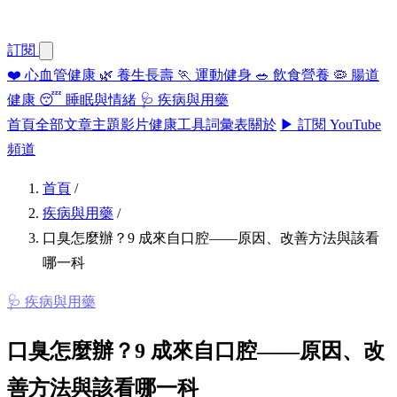
訂閱
❤️
心血管健康
🌿
養生長壽
🏃
運動健身
🥗
飲食營養
🦠
腸道
健康
😴
睡眠與情緒
🩺
疾病與用藥
首頁
全部文章
主題
影片
健康工具
詞彙表
關於
▶ 訂閱 YouTube
頻道
首頁
/
疾病與用藥
/
口臭怎麼辦？9 成來自口腔——原因、改善方法與該看
哪一科
🩺 疾病與用藥
口臭怎麼辦？9 成來自口腔——原因、改
善方法與該看哪一科