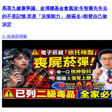
馬英九健康爭議、金溥聰基金會風波|失智最先失去
的不是記憶,而是「決策能力」:能簽名≠能替自己做
決定
🩺 疾病與用藥