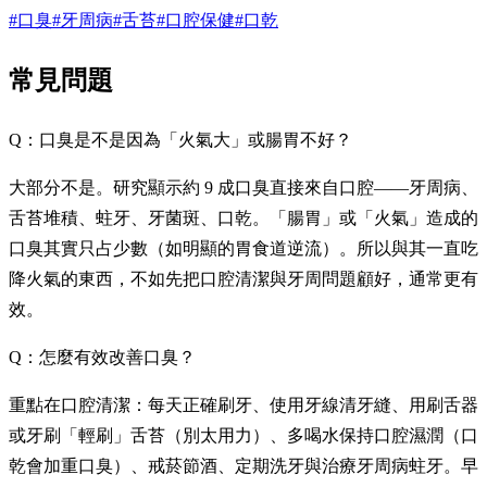
#口臭
#牙周病
#舌苔
#口腔保健
#口乾
常見問題
Q：口臭是不是因為「火氣大」或腸胃不好？
大部分不是。研究顯示約 9 成口臭直接來自口腔——牙周病、
舌苔堆積、蛀牙、牙菌斑、口乾。「腸胃」或「火氣」造成的
口臭其實只占少數（如明顯的胃食道逆流）。所以與其一直吃
降火氣的東西，不如先把口腔清潔與牙周問題顧好，通常更有
效。
Q：怎麼有效改善口臭？
重點在口腔清潔：每天正確刷牙、使用牙線清牙縫、用刷舌器
或牙刷「輕刷」舌苔（別太用力）、多喝水保持口腔濕潤（口
乾會加重口臭）、戒菸節酒、定期洗牙與治療牙周病蛀牙。早