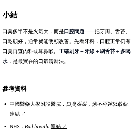
小結
口臭多半不是火氣大，而是
口腔問題
——把牙周、舌苔、
口乾顧好，通常就能明顯改善。先看牙科，口腔正常仍有
口臭再查內科或耳鼻喉。
正確刷牙＋牙線＋刷舌苔＋多喝
水
，是最實在的口氣清新法。
參考資料
中國醫藥大學附設醫院．
口臭掰掰，你不再難以啟齒.
連結
↗
NHS．
Bad breath.
連結
↗