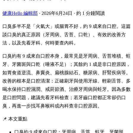
健康Hello 編輯部
·
2026年6月24日
·
約 1 分鐘閱讀
口臭多半不是「火氣大」或腸胃不好，約 9 成來自口腔。這篇
談口臭的真正原因（牙周病、舌苔、口乾）、有效的改善方
法，以及先看牙科、何時要查內科。
口臭約有 9 成來自口腔本身，最常見是牙周病、舌苔堆積、蛀
牙、牙菌斑與口乾（唾液不足）；其餘約 1 成是非口腔原因，
如胃食道逆流、鼻竇炎、扁桃腺結石、糖尿病、肝腎疾病等。
改善的根本是口腔清潔：正確刷牙與使用牙線、輕刷舌苔、多
喝水保持口腔濕潤、戒菸節酒、治療牙周病與蛀牙。因為多數
是口腔問題，建議先看牙科檢查；若牙齒口腔都正常卻仍口
臭，再進一步找耳鼻喉科或內科查非口腔原因。
📌 本文重點
口臭約 9 成來自口腔：牙周病、舌苔、蛀牙、牙菌斑、