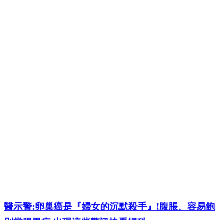
醫示警:卵巢癌是『婦女的沉默殺手』!腹脹、容易飽