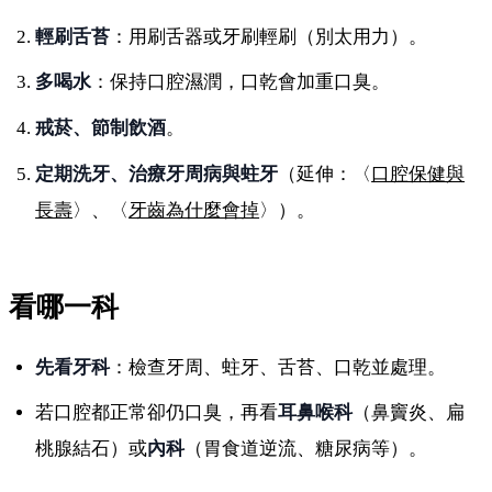
輕刷舌苔
：用刷舌器或牙刷輕刷（別太用力）。
多喝水
：保持口腔濕潤，口乾會加重口臭。
戒菸、節制飲酒
。
定期洗牙、治療牙周病與蛀牙
（延伸：〈
口腔保健與
長壽
〉、〈
牙齒為什麼會掉
〉）。
看哪一科
先看牙科
：檢查牙周、蛀牙、舌苔、口乾並處理。
若口腔都正常卻仍口臭，再看
耳鼻喉科
（鼻竇炎、扁
桃腺結石）或
內科
（胃食道逆流、糖尿病等）。