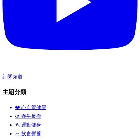
訂閱頻道
主題分類
❤️ 心血管健康
🌿 養生長壽
🏃 運動健身
🥗 飲食營養