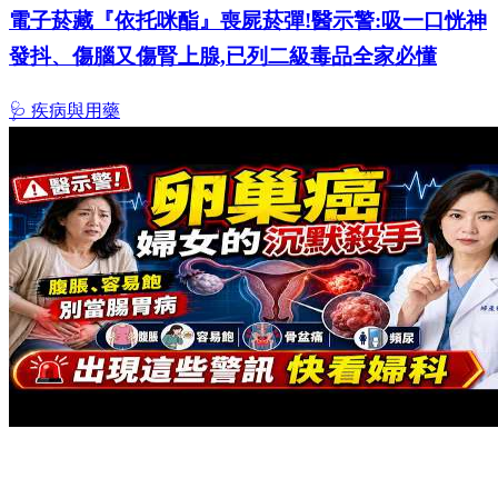
電子菸藏『依托咪酯』喪屍菸彈!醫示警:吸一口恍神
發抖、傷腦又傷腎上腺,已列二級毒品全家必懂
🩺 疾病與用藥