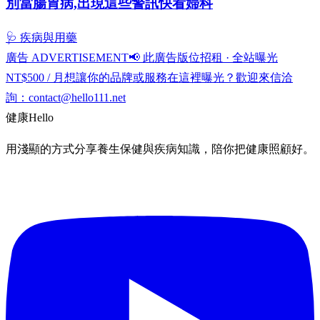
別當腸胃病,出現這些警訊快看婦科
🩺 疾病與用藥
廣告 ADVERTISEMENT
📢 此廣告版位招租 · 全站曝光
NT$500 / 月
想讓你的品牌或服務在這裡曝光？歡迎來信洽
詢：
contact@hello111.net
健康
Hello
用淺顯的方式分享養生保健與疾病知識，陪你把健康照顧好。