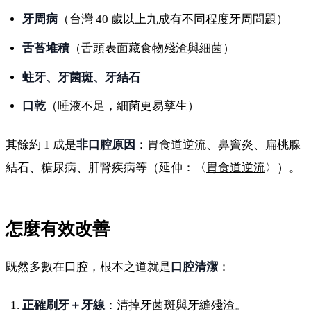
牙周病
（台灣 40 歲以上九成有不同程度牙周問題）
舌苔堆積
（舌頭表面藏食物殘渣與細菌）
蛀牙、牙菌斑、牙結石
口乾
（唾液不足，細菌更易孳生）
其餘約 1 成是
非口腔原因
：胃食道逆流、鼻竇炎、扁桃腺
結石、糖尿病、肝腎疾病等（延伸：〈
胃食道逆流
〉）。
怎麼有效改善
既然多數在口腔，根本之道就是
口腔清潔
：
正確刷牙＋牙線
：清掉牙菌斑與牙縫殘渣。