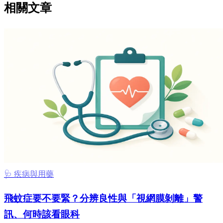
相關文章
🩺 疾病與用藥
飛蚊症要不要緊？分辨良性與「視網膜剝離」警
訊、何時該看眼科