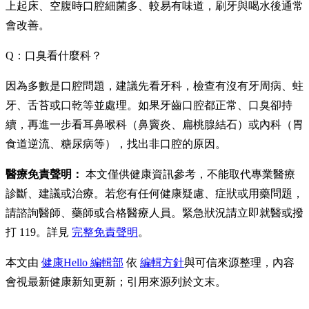
上起床、空腹時口腔細菌多、較易有味道，刷牙與喝水後通常
會改善。
Q：口臭看什麼科？
因為多數是口腔問題，建議先看牙科，檢查有沒有牙周病、蛀
牙、舌苔或口乾等並處理。如果牙齒口腔都正常、口臭卻持
續，再進一步看耳鼻喉科（鼻竇炎、扁桃腺結石）或內科（胃
食道逆流、糖尿病等），找出非口腔的原因。
醫療免責聲明：
本文僅供健康資訊參考，不能取代專業醫療
診斷、建議或治療。若您有任何健康疑慮、症狀或用藥問題，
請諮詢醫師、藥師或合格醫療人員。緊急狀況請立即就醫或撥
打 119。詳見
完整免責聲明
。
本文由
健康Hello 編輯部
依
編輯方針
與可信來源整理，內容
會視最新健康新知更新；引用來源列於文末。