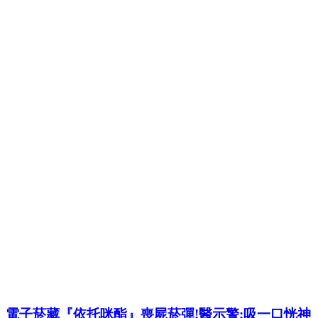
電子菸藏『依托咪酯』喪屍菸彈!醫示警:吸一口恍神