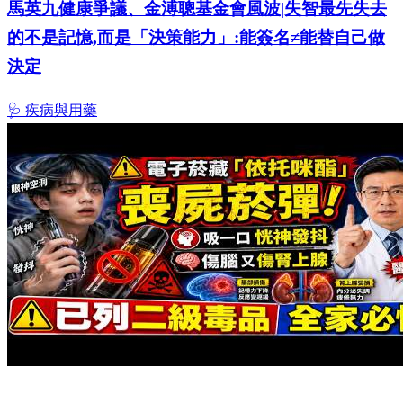
馬英九健康爭議、金溥聰基金會風波|失智最先失去
的不是記憶,而是「決策能力」:能簽名≠能替自己做
決定
🩺 疾病與用藥