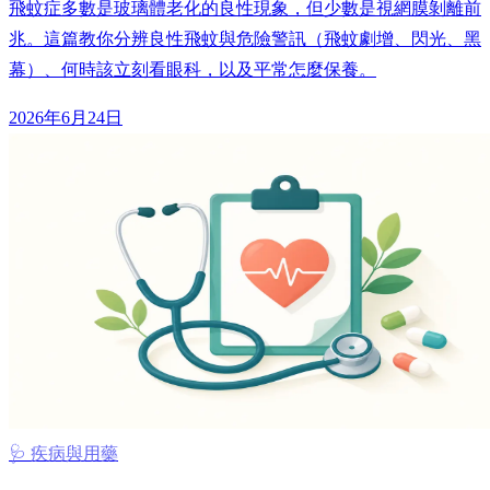
飛蚊症多數是玻璃體老化的良性現象，但少數是視網膜剝離前
兆。這篇教你分辨良性飛蚊與危險警訊（飛蚊劇增、閃光、黑
幕）、何時該立刻看眼科，以及平常怎麼保養。
2026年6月24日
🩺 疾病與用藥