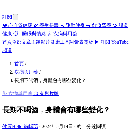
訂閱
❤️
心血管健康
🌿
養生長壽
🏃
運動健身
🥗
飲食營養
🦠
腸道
健康
😴
睡眠與情緒
🩺
疾病與用藥
首頁
全部文章
主題
影片
健康工具
詞彙表
關於
▶ 訂閱 YouTube
頻道
首頁
/
疾病與用藥
/
長期不喝酒，身體會有哪些變化？
🩺 疾病與用藥
📺 有影片版
長期不喝酒，身體會有哪些變化？
健康Hello 編輯部
·
2024年5月14日
·
約 1 分鐘閱讀