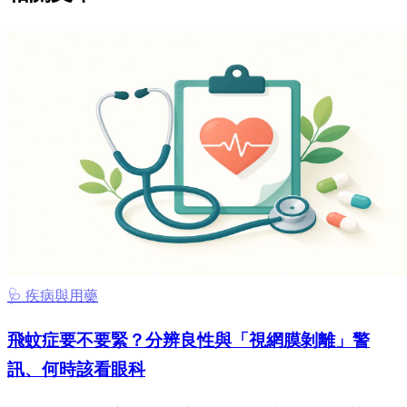
🩺 疾病與用藥
飛蚊症要不要緊？分辨良性與「視網膜剝離」警
訊、何時該看眼科