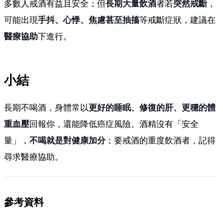
多數人戒酒有益且安全；但
長期大量飲酒
者若
突然戒斷
，
可能出現
手抖、心悸、焦慮甚至抽搐
等戒斷症狀，建議在
醫療協助
下進行。
小結
長期不喝酒，身體常以
更好的睡眠、修復的肝、更穩的體
重血壓
回報你，還能降低癌症風險。酒精沒有「安全
量」，
不喝就是對健康加分
；要戒酒的重度飲酒者，記得
尋求醫療協助。
參考資料