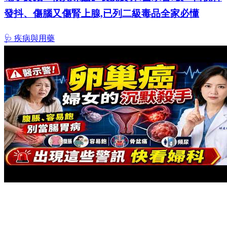
發抖、傷腦又傷腎上腺,已列二級毒品全家必懂
🩺 疾病與用藥