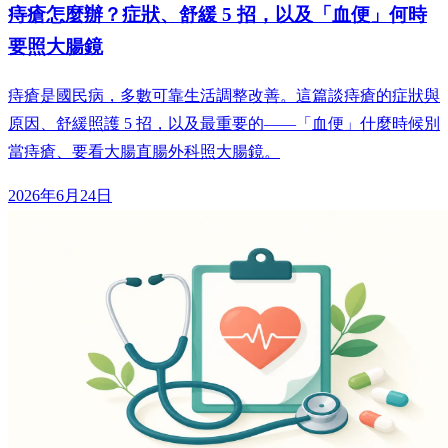
痔瘡怎麼辦？症狀、舒緩 5 招，以及「血便」何時
要照大腸鏡
痔瘡是國民病，多數可靠生活調整改善。這篇談痔瘡的症狀與
原因、舒緩照護 5 招，以及最重要的——「血便」什麼時候別
當痔瘡、要看大腸直腸外科照大腸鏡。
2026年6月24日