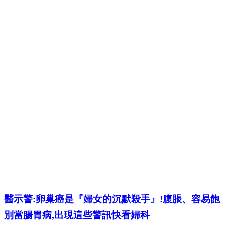
醫示警:卵巢癌是『婦女的沉默殺手』!腹脹、容易飽
別當腸胃病,出現這些警訊快看婦科