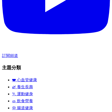
訂閱頻道
主題分類
❤️ 心血管健康
🌿 養生長壽
🏃 運動健身
🥗 飲食營養
🦠 腸道健康