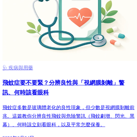
🩺 疾病與用藥
飛蚊症要不要緊？分辨良性與「視網膜剝離」警
訊、何時該看眼科
飛蚊症多數是玻璃體老化的良性現象，但少數是視網膜剝離前
兆。這篇教你分辨良性飛蚊與危險警訊（飛蚊劇增、閃光、黑
幕）、何時該立刻看眼科，以及平常怎麼保養。