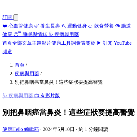
訂閱
❤️
心血管健康
🌿
養生長壽
🏃
運動健身
🥗
飲食營養
🦠
腸道
健康
😴
睡眠與情緒
🩺
疾病與用藥
首頁
全部文章
主題
影片
健康工具
詞彙表
關於
▶ 訂閱 YouTube
頻道
首頁
/
疾病與用藥
/
別把鼻咽癌當鼻炎！這些症狀要提高警覺
🩺 疾病與用藥
📺 有影片版
別把鼻咽癌當鼻炎！這些症狀要提高警覺
健康Hello 編輯部
·
2024年5月10日
·
約 1 分鐘閱讀