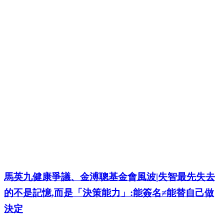
馬英九健康爭議、金溥聰基金會風波|失智最先失去
的不是記憶,而是「決策能力」:能簽名≠能替自己做
決定