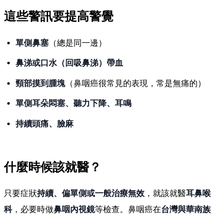
這些警訊要提高警覺
單側鼻塞
（總是同一邊）
鼻涕或口水（回吸鼻涕）帶血
頸部摸到腫塊
（鼻咽癌很常見的表現，常是無痛的）
單側耳朵悶塞、聽力下降、耳鳴
持續頭痛、臉麻
什麼時候該就醫？
只要症狀
持續、偏單側或一般治療無效
，就該就醫
耳鼻喉
科
，必要時做
鼻咽內視鏡
等檢查。鼻咽癌在
台灣與華南族