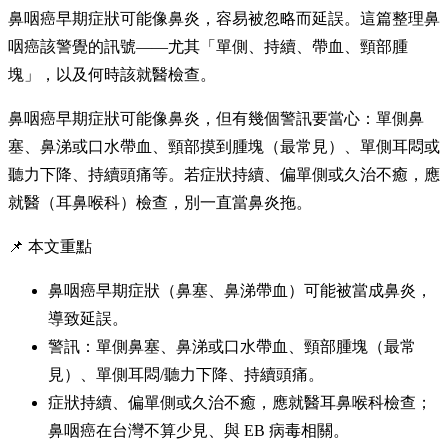
鼻咽癌早期症狀可能像鼻炎，容易被忽略而延誤。這篇整理鼻
咽癌該警覺的訊號——尤其「單側、持續、帶血、頸部腫
塊」，以及何時該就醫檢查。
鼻咽癌早期症狀可能像鼻炎，但有幾個警訊要當心：單側鼻
塞、鼻涕或口水帶血、頸部摸到腫塊（最常見）、單側耳悶或
聽力下降、持續頭痛等。若症狀持續、偏單側或久治不癒，應
就醫（耳鼻喉科）檢查，別一直當鼻炎拖。
📌 本文重點
鼻咽癌早期症狀（鼻塞、鼻涕帶血）可能被當成鼻炎，
導致延誤。
警訊：單側鼻塞、鼻涕或口水帶血、頸部腫塊（最常
見）、單側耳悶/聽力下降、持續頭痛。
症狀持續、偏單側或久治不癒，應就醫耳鼻喉科檢查；
鼻咽癌在台灣不算少見、與 EB 病毒相關。