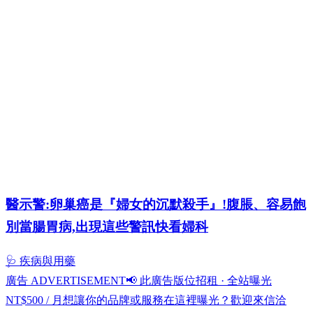
醫示警:卵巢癌是『婦女的沉默殺手』!腹脹、容易飽
別當腸胃病,出現這些警訊快看婦科
🩺 疾病與用藥
廣告 ADVERTISEMENT
📢 此廣告版位招租 · 全站曝光
NT$500 / 月
想讓你的品牌或服務在這裡曝光？歡迎來信洽