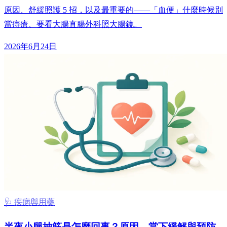
原因、舒緩照護 5 招，以及最重要的——「血便」什麼時候別
當痔瘡、要看大腸直腸外科照大腸鏡。
2026年6月24日
🩺 疾病與用藥
半夜小腿抽筋是怎麼回事？原因、當下緩解與預防