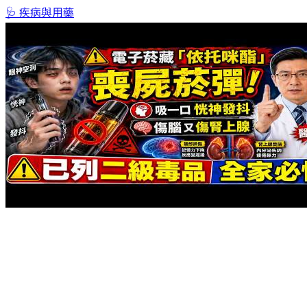
🩺 疾病與用藥