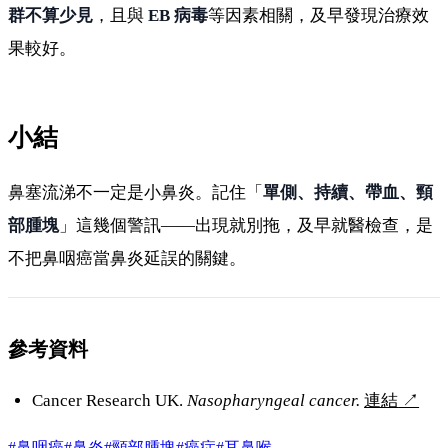
群不算少見
，且與
EB 病毒
等因素相關，及早發現治療效
果較好。
小結
鼻塞流涕不一定是小鼻炎。記住「
單側、持續、帶血、頸
部腫塊
」這幾個警訊——出現就別拖，及早就醫檢查，是
不把鼻咽癌當鼻炎延誤的關鍵。
參考資料
Cancer Research UK.
Nasopharyngeal cancer.
連結
↗
#鼻咽癌
#鼻炎
#頸部腫塊
#癌症
#耳鼻喉