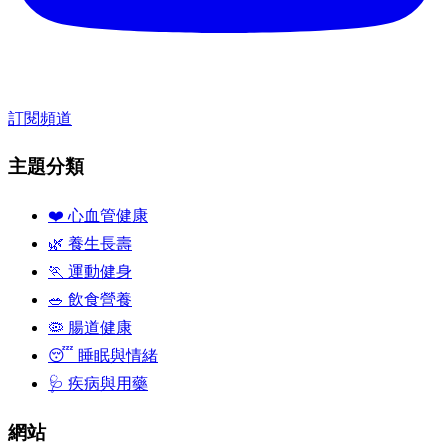
訂閱頻道
主題分類
❤️ 心血管健康
🌿 養生長壽
🏃 運動健身
🥗 飲食營養
🦠 腸道健康
😴 睡眠與情緒
🩺 疾病與用藥
網站