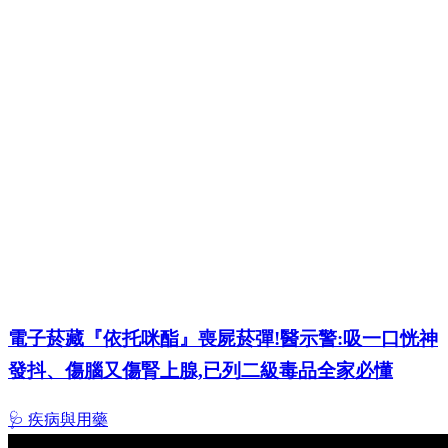
電子菸藏『依托咪酯』喪屍菸彈!醫示警:吸一口恍神
發抖、傷腦又傷腎上腺,已列二級毒品全家必懂
🩺 疾病與用藥