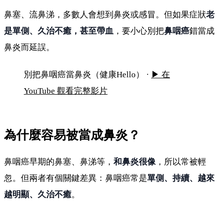
鼻塞、流鼻涕，多數人會想到鼻炎或感冒。但如果症狀
老
是單側、久治不癒，甚至帶血
，要小心別把
鼻咽癌
錯當成
鼻炎而延誤。
別把鼻咽癌當鼻炎！這些症狀要警覺
別把鼻咽癌當鼻炎（健康Hello） ·
▶ 在
YouTube 觀看完整影片
為什麼容易被當成鼻炎？
鼻咽癌早期的鼻塞、鼻涕等，
和鼻炎很像
，所以常被輕
忽。但兩者有個關鍵差異：鼻咽癌常是
單側、持續、越來
越明顯、久治不癒
。