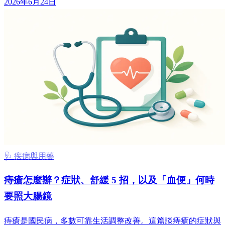
2026年6月24日
🩺 疾病與用藥
痔瘡怎麼辦？症狀、舒緩 5 招，以及「血便」何時
要照大腸鏡
痔瘡是國民病，多數可靠生活調整改善。這篇談痔瘡的症狀與