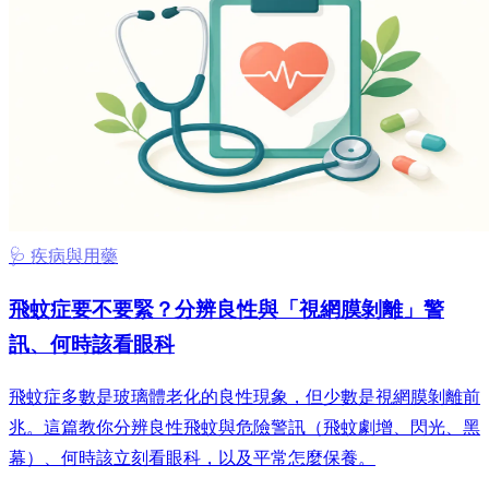
🩺 疾病與用藥
飛蚊症要不要緊？分辨良性與「視網膜剝離」警
訊、何時該看眼科
飛蚊症多數是玻璃體老化的良性現象，但少數是視網膜剝離前
兆。這篇教你分辨良性飛蚊與危險警訊（飛蚊劇增、閃光、黑
幕）、何時該立刻看眼科，以及平常怎麼保養。