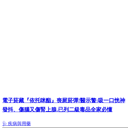
電子菸藏『依托咪酯』喪屍菸彈!醫示警:吸一口恍神
發抖、傷腦又傷腎上腺,已列二級毒品全家必懂
🩺 疾病與用藥