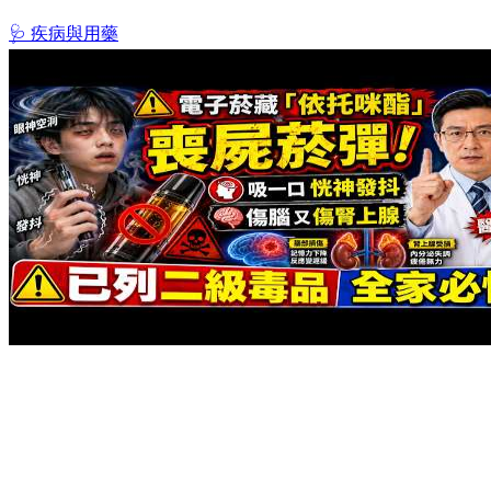
🩺 疾病與用藥