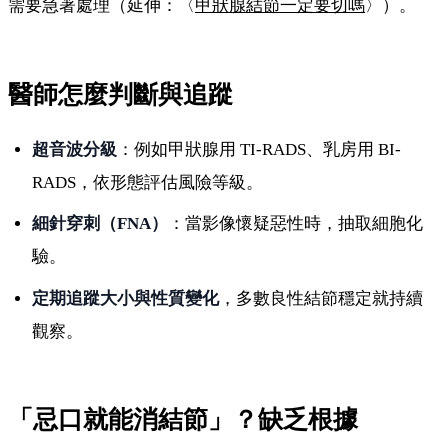
需要急著處理（延伸：〈
甲狀腺結節一定要切嗎
〉）。
醫師怎麼判斷與追蹤
超音波分級
：例如甲狀腺用 TI-RADS、乳房用 BI-
RADS，依形態評估風險等級。
細針穿刺（FNA）
：當影像懷疑惡性時，抽取細胞化
驗。
定期追蹤大小與性質變化
，多數良性結節穩定就持續
觀察。
「忌口就能消結節」？缺乏根據