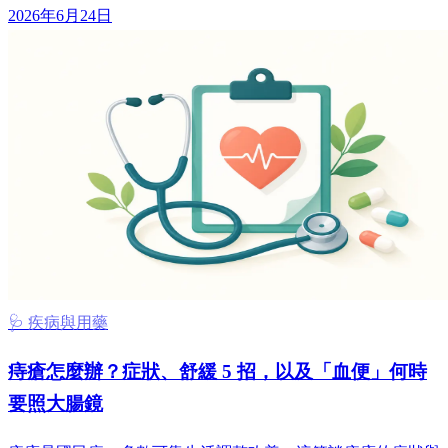
2026年6月24日
🩺 疾病與用藥
痔瘡怎麼辦？症狀、舒緩 5 招，以及「血便」何時
要照大腸鏡