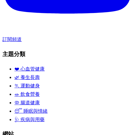
訂閱頻道
主題分類
❤️ 心血管健康
🌿 養生長壽
🏃 運動健身
🥗 飲食營養
🦠 腸道健康
😴 睡眠與情緒
🩺 疾病與用藥
網站