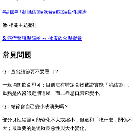
#結節
#甲狀腺結節
#飲食
#追蹤
#良性腫瘤
📚 相關主題整理
🎗️
癌症警訊與篩檢
🥗
健康飲食與營養
常見問題
Q：查出結節要不要忌口？
一般均衡飲食即可；目前沒有特定食物被證實能「消結節」。
重點是依醫師定期追蹤，而非靠忌口讓它變小。
Q：結節會自己變小或消失嗎？
部分良性結節可能變化不大或縮小，但這和「吃什麼」關係不
大；最重要的是追蹤良惡性與大小變化。