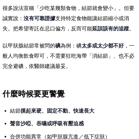
很多說法宣稱「少吃某幾類食物，結節就會變小」。但要
誠實說：
沒有可靠證據
支持特定食物能讓結節縮小或消
失。把希望寄託在忌口偏方，反而可能
延誤該有的追蹤
。
以甲狀腺結節常被問的
碘
為例：碘
太多或太少都不好
，一
般人均衡飲食即可，不需要狂吃海帶「消結節」、也不必
完全避碘，依醫師建議最妥。
什麼時候要更警覺
結節
摸起來硬、固定不動、快速長大
聲音沙啞、吞嚥或呼吸有壓迫感
合併功能異常（如甲狀腺亢進／低下症狀）