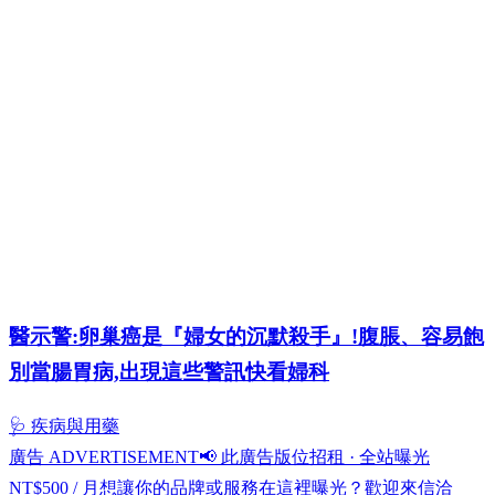
醫示警:卵巢癌是『婦女的沉默殺手』!腹脹、容易飽
別當腸胃病,出現這些警訊快看婦科
🩺 疾病與用藥
廣告 ADVERTISEMENT
📢 此廣告版位招租 · 全站曝光
NT$500 / 月
想讓你的品牌或服務在這裡曝光？歡迎來信洽