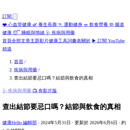
訂閱
❤️
心血管健康
🌿
養生長壽
🏃
運動健身
🥗
飲食營養
🦠
腸道
健康
😴
睡眠與情緒
🩺
疾病與用藥
首頁
全部文章
主題
影片
健康工具
詞彙表
關於
▶ 訂閱 YouTube
頻道
首頁
/
疾病與用藥
/
查出結節要忌口嗎？結節與飲食的真相
🩺 疾病與用藥
📺 有影片版
查出結節要忌口嗎？結節與飲食的真相
健康Hello 編輯部
·
2024年5月31日
·
更新於 2026年6月6日
·
約