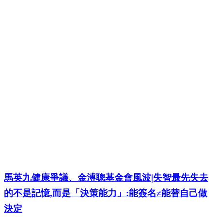
馬英九健康爭議、金溥聰基金會風波|失智最先失去
的不是記憶,而是「決策能力」:能簽名≠能替自己做
決定