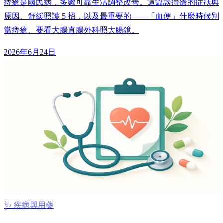
痔瘡是國民病，多數可靠生活調整改善。這篇談痔瘡的症狀與
原因、舒緩照護 5 招，以及最重要的——「血便」什麼時候別
當痔瘡、要看大腸直腸外科照大腸鏡。
2026年6月24日
🩺 疾病與用藥