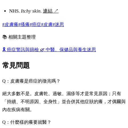
NHS.
Itchy skin.
連結
↗
#皮膚癢
#搔癢
#癌症
#皮膚
#迷思
📚 相關主題整理
🎗️
癌症警訊與篩檢
🌿
中醫、保健品與養生迷思
常見問題
Q：皮膚癢是癌症的徵兆嗎？
絕大多數不是。皮膚乾、過敏、濕疹等才是常見原因；只有
「持續、不明原因、全身性」並合併其他症狀的癢，才偶爾與
內在疾病有關。
Q：什麼樣的癢要就醫？