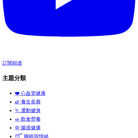
訂閱頻道
主題分類
❤️ 心血管健康
🌿 養生長壽
🏃 運動健身
🥗 飲食營養
🦠 腸道健康
😴 睡眠與情緒