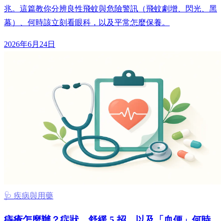
兆。這篇教你分辨良性飛蚊與危險警訊（飛蚊劇增、閃光、黑
幕）、何時該立刻看眼科，以及平常怎麼保養。
2026年6月24日
🩺 疾病與用藥
痔瘡怎麼辦？症狀、舒緩 5 招，以及「血便」何時