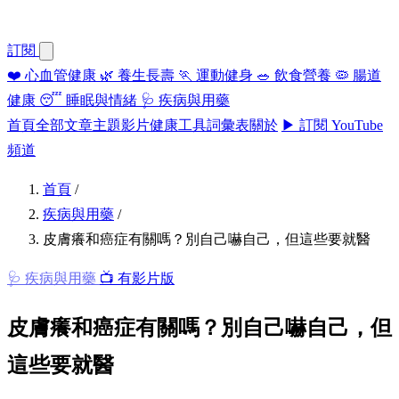
訂閱
❤️
心血管健康
🌿
養生長壽
🏃
運動健身
🥗
飲食營養
🦠
腸道
健康
😴
睡眠與情緒
🩺
疾病與用藥
首頁
全部文章
主題
影片
健康工具
詞彙表
關於
▶ 訂閱 YouTube
頻道
首頁
/
疾病與用藥
/
皮膚癢和癌症有關嗎？別自己嚇自己，但這些要就醫
🩺 疾病與用藥
📺 有影片版
皮膚癢和癌症有關嗎？別自己嚇自己，但
這些要就醫