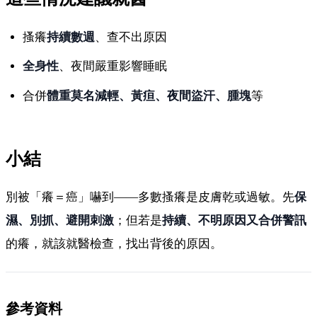
搔癢
持續數週
、查不出原因
全身性
、夜間嚴重影響睡眠
合併
體重莫名減輕、黃疸、夜間盜汗、腫塊
等
小結
別被「癢＝癌」嚇到——多數搔癢是皮膚乾或過敏。先
保
濕、別抓、避開刺激
；但若是
持續、不明原因又合併警訊
的癢，就該就醫檢查，找出背後的原因。
參考資料