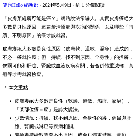
健康Hello 編輯部
·
2024年5月9日
·
約 1 分鐘閱讀
「皮膚某處癢可能是癌？」網路說法常嚇人。其實皮膚癢絕大
多數是良性原因。這篇釐清搔癢與疾病的關係，以及哪些「持
續、不明原因」的癢才該就醫。
皮膚癢絕大多數是良性原因（皮膚乾、過敏、濕疹）造成的，
不必一癢就怕癌；但「持續、找不到原因、全身性」的搔癢，
偶爾可能和肝膽、腎臟或血液疾病有關，若合併體重減輕、黃
疸等才需就醫檢查。
📌 本文重點
皮膚癢絕大多數是良性（乾燥、過敏、濕疹、蚊蟲），
「某部位癢＝癌」是誇大說法。
少數情況：持續、找不到原因、全身性的癢，偶爾與肝
膽、腎臟或淋巴等疾病相關。
若搔癢持續數週查不出原因，或合併體重減輕、黃疸、