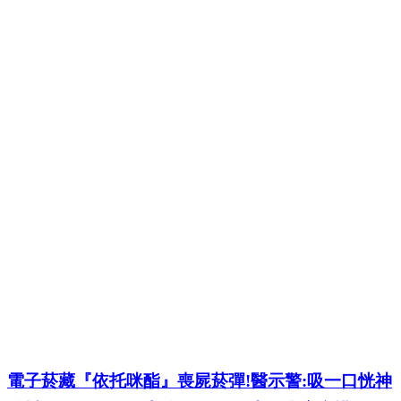
電子菸藏『依托咪酯』喪屍菸彈!醫示警:吸一口恍神