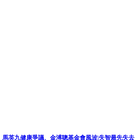
馬英九健康爭議、金溥聰基金會風波|失智最先失去