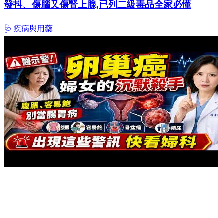
發抖、傷腦又傷腎上腺,已列二級毒品全家必懂
🩺 疾病與用藥