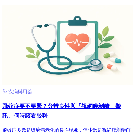
🩺 疾病與用藥
飛蚊症要不要緊？分辨良性與「視網膜剝離」警
訊、何時該看眼科
飛蚊症多數是玻璃體老化的良性現象，但少數是視網膜剝離前