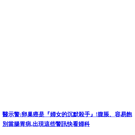
醫示警:卵巢癌是『婦女的沉默殺手』!腹脹、容易飽
別當腸胃病,出現這些警訊快看婦科