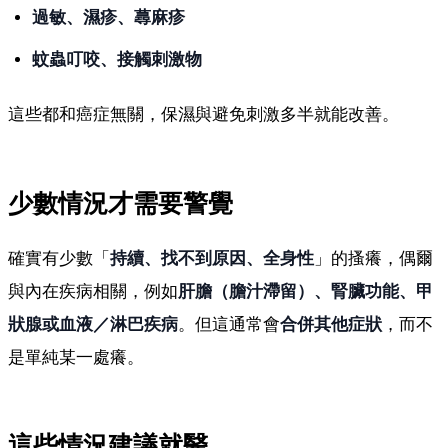
過敏、濕疹、蕁麻疹
蚊蟲叮咬、接觸刺激物
這些都和癌症無關，保濕與避免刺激多半就能改善。
少數情況才需要警覺
確實有少數「
持續、找不到原因、全身性
」的搔癢，偶爾
與內在疾病相關，例如
肝膽（膽汁滯留）、腎臟功能、甲
狀腺或血液／淋巴疾病
。但這通常會
合併其他症狀
，而不
是單純某一處癢。
這些情況建議就醫