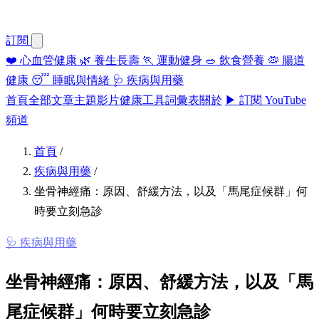
訂閱
❤️
心血管健康
🌿
養生長壽
🏃
運動健身
🥗
飲食營養
🦠
腸道
健康
😴
睡眠與情緒
🩺
疾病與用藥
首頁
全部文章
主題
影片
健康工具
詞彙表
關於
▶ 訂閱 YouTube
頻道
首頁
/
疾病與用藥
/
坐骨神經痛：原因、舒緩方法，以及「馬尾症候群」何
時要立刻急診
🩺 疾病與用藥
坐骨神經痛：原因、舒緩方法，以及「馬
尾症候群」何時要立刻急診