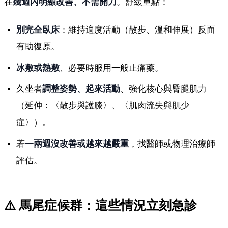
在
幾週內明顯改善、不需開刀
。舒緩重點：
別完全臥床
：維持適度活動（散步、溫和伸展）反而
有助復原。
冰敷或熱敷
、必要時服用一般止痛藥。
久坐者
調整姿勢、起來活動
、強化核心與臀腿肌力
（延伸：〈
散步與護膝
〉、〈
肌肉流失與肌少
症
〉）。
若
一兩週沒改善或越來越嚴重
，找醫師或物理治療師
評估。
⚠️ 馬尾症候群：這些情況立刻急診