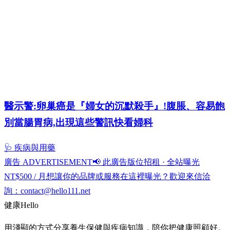
醫示警:卵巢癌是『婦女的沉默殺手』!腹脹、容易飽
別當腸胃病,出現這些警訊快看婦科
🩺 疾病與用藥
廣告 ADVERTISEMENT
📢 此廣告版位招租 · 全站曝光
NT$500 / 月
想讓你的品牌或服務在這裡曝光？歡迎來信洽
詢：
contact@hello111.net
健康
Hello
用淺顯的方式分享養生保健與疾病知識，陪你把健康照顧好。