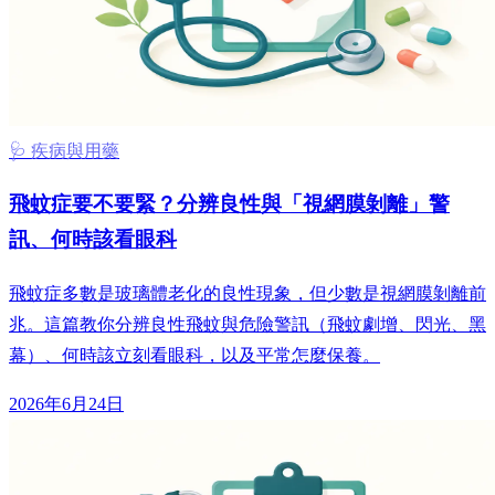
🩺 疾病與用藥
飛蚊症要不要緊？分辨良性與「視網膜剝離」警
訊、何時該看眼科
飛蚊症多數是玻璃體老化的良性現象，但少數是視網膜剝離前
兆。這篇教你分辨良性飛蚊與危險警訊（飛蚊劇增、閃光、黑
幕）、何時該立刻看眼科，以及平常怎麼保養。
2026年6月24日