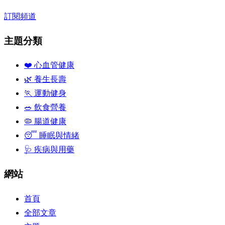
訂閱頻道
主題分類
❤️ 心血管健康
🌿 養生長壽
🏃 運動健身
🥗 飲食營養
🦠 腸道健康
😴 睡眠與情緒
🩺 疾病與用藥
網站
首頁
全部文章