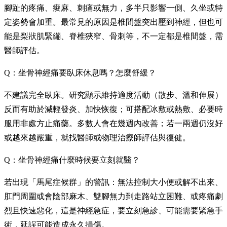
腳趾的疼痛、痠麻、刺痛或無力，多半只影響一側、久坐或特
定姿勢會加重。最常見的原因是椎間盤突出壓到神經，但也可
能是梨狀肌緊繃、脊椎狹窄、骨刺等，不一定都是椎間盤，需
醫師評估。
Q：坐骨神經痛要臥床休息嗎？怎麼舒緩？
不建議完全臥床。研究顯示維持適度活動（散步、溫和伸展）
反而有助於減輕發炎、加快恢復；可搭配冰敷或熱敷、必要時
服用非處方止痛藥。多數人會在幾週內改善；若一兩週仍沒好
或越來越嚴重，就找醫師或物理治療師評估與復健。
Q：坐骨神經痛什麼時候要立刻就醫？
若出現「馬尾症候群」的警訊：無法控制大小便或解不出來、
肛門周圍或會陰部麻木、雙腳無力到走路站立困難、或疼痛劇
烈且快速惡化，這是神經急症，要立刻急診、可能需要緊急手
術，延誤可能造成永久損傷。