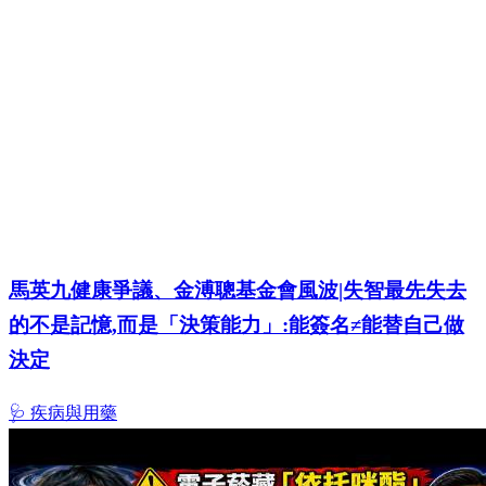
馬英九健康爭議、金溥聰基金會風波|失智最先失去
的不是記憶,而是「決策能力」:能簽名≠能替自己做
決定
🩺 疾病與用藥