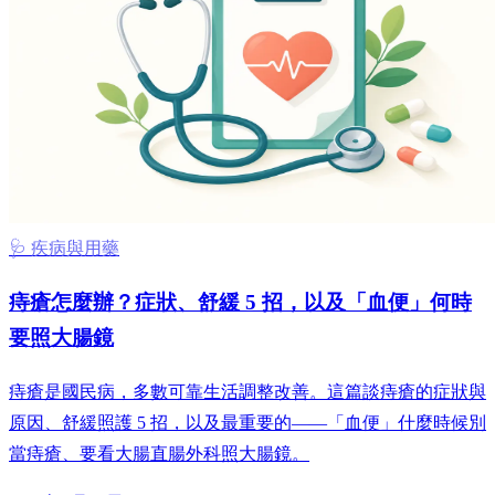
🩺 疾病與用藥
痔瘡怎麼辦？症狀、舒緩 5 招，以及「血便」何時
要照大腸鏡
痔瘡是國民病，多數可靠生活調整改善。這篇談痔瘡的症狀與
原因、舒緩照護 5 招，以及最重要的——「血便」什麼時候別
當痔瘡、要看大腸直腸外科照大腸鏡。