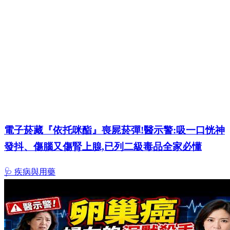
電子菸藏『依托咪酯』喪屍菸彈!醫示警:吸一口恍神
發抖、傷腦又傷腎上腺,已列二級毒品全家必懂
🩺 疾病與用藥