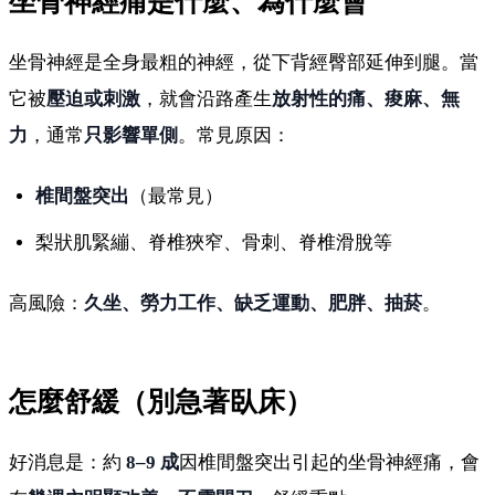
坐骨神經痛是什麼、為什麼會
坐骨神經是全身最粗的神經，從下背經臀部延伸到腿。當
它被
壓迫或刺激
，就會沿路產生
放射性的痛、痠麻、無
力
，通常
只影響單側
。常見原因：
椎間盤突出
（最常見）
梨狀肌緊繃、脊椎狹窄、骨刺、脊椎滑脫等
高風險：
久坐、勞力工作、缺乏運動、肥胖、抽菸
。
怎麼舒緩（別急著臥床）
好消息是：約
8–9 成
因椎間盤突出引起的坐骨神經痛，會