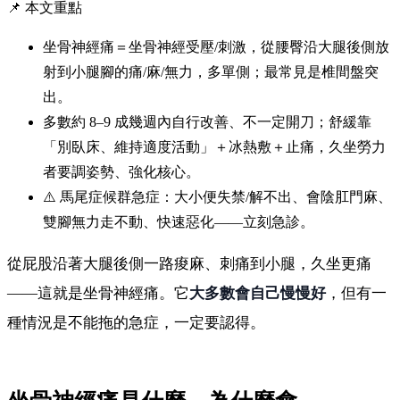
📌 本文重點
坐骨神經痛＝坐骨神經受壓/刺激，從腰臀沿大腿後側放
射到小腿腳的痛/麻/無力，多單側；最常見是椎間盤突
出。
多數約 8–9 成幾週內自行改善、不一定開刀；舒緩靠
「別臥床、維持適度活動」＋冰熱敷＋止痛，久坐勞力
者要調姿勢、強化核心。
⚠️ 馬尾症候群急症：大小便失禁/解不出、會陰肛門麻、
雙腳無力走不動、快速惡化——立刻急診。
從屁股沿著大腿後側一路痠麻、刺痛到小腿，久坐更痛
——這就是坐骨神經痛。它
大多數會自己慢慢好
，但有一
種情況是不能拖的急症，一定要認得。