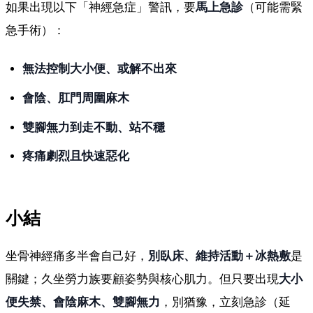
如果出現以下「神經急症」警訊，要
馬上急診
（可能需緊
急手術）：
無法控制大小便、或解不出來
會陰、肛門周圍麻木
雙腳無力到走不動、站不穩
疼痛劇烈且快速惡化
小結
坐骨神經痛多半會自己好，
別臥床、維持活動＋冰熱敷
是
關鍵；久坐勞力族要顧姿勢與核心肌力。但只要出現
大小
便失禁、會陰麻木、雙腳無力
，別猶豫，立刻急診（延