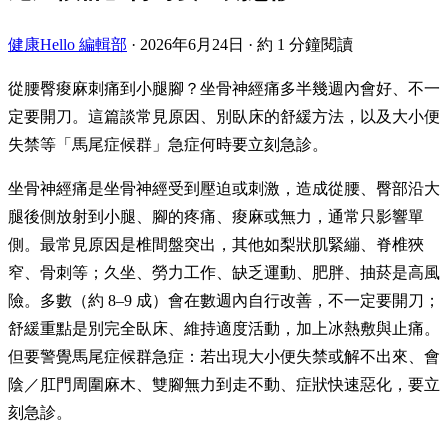
健康Hello 編輯部
·
2026年6月24日
·
約 1 分鐘閱讀
從腰臀痠麻刺痛到小腿腳？坐骨神經痛多半幾週內會好、不一
定要開刀。這篇談常見原因、別臥床的舒緩方法，以及大小便
失禁等「馬尾症候群」急症何時要立刻急診。
坐骨神經痛是坐骨神經受到壓迫或刺激，造成從腰、臀部沿大
腿後側放射到小腿、腳的疼痛、痠麻或無力，通常只影響單
側。最常見原因是椎間盤突出，其他如梨狀肌緊繃、脊椎狹
窄、骨刺等；久坐、勞力工作、缺乏運動、肥胖、抽菸是高風
險。多數（約 8–9 成）會在數週內自行改善，不一定要開刀；
舒緩重點是別完全臥床、維持適度活動，加上冰熱敷與止痛。
但要警覺馬尾症候群急症：若出現大小便失禁或解不出來、會
陰／肛門周圍麻木、雙腳無力到走不動、症狀快速惡化，要立
刻急診。