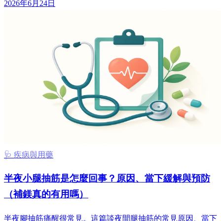
2026年6月24日
🩺 疾病與用藥
半夜小腿抽筋是怎麼回事？原因、當下緩解與預防
（補鎂真的有用嗎）
半夜腳抽筋痛醒很常見。這篇談夜間腿抽筋的常見原因、當下