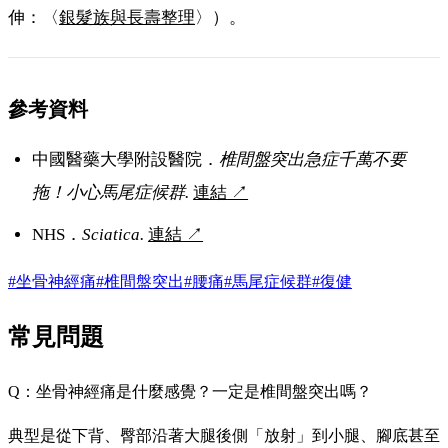
伸：〈
銀髮族與長壽整理
〉）。
參考資料
中國醫藥大學附設醫院．
椎間盤突出急症千萬不要
拖！小心馬尾症候群.
連結
↗
NHS．
Sciatica.
連結
↗
#坐骨神經痛
#椎間盤突出
#腰痛
#馬尾症候群
#復健
常見問題
Q：坐骨神經痛是什麼感覺？一定是椎間盤突出嗎？
典型是從下背、臀部沿著大腿後側「放射」到小腿、腳底甚至