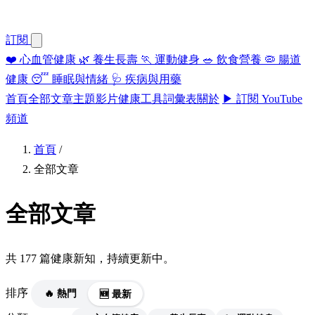
訂閱
❤️
心血管健康
🌿
養生長壽
🏃
運動健身
🥗
飲食營養
🦠
腸道
健康
😴
睡眠與情緒
🩺
疾病與用藥
首頁
全部文章
主題
影片
健康工具
詞彙表
關於
▶ 訂閱 YouTube
頻道
首頁
/
全部文章
全部文章
共 177 篇健康新知，持續更新中。
排序
🔥 熱門
🆕 最新