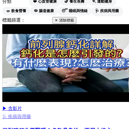
分類
全部
❤️ 心血管健康
🌿 養生長壽
🏃 運動健身
🥗 飲食營養
🦠 腸道健康
😴 睡眠與情緒
🩺 疾病與用藥
標籤篩選：
#前列腺炎
✕ 清除標籤
▶ 含影片
🩺 疾病與用藥