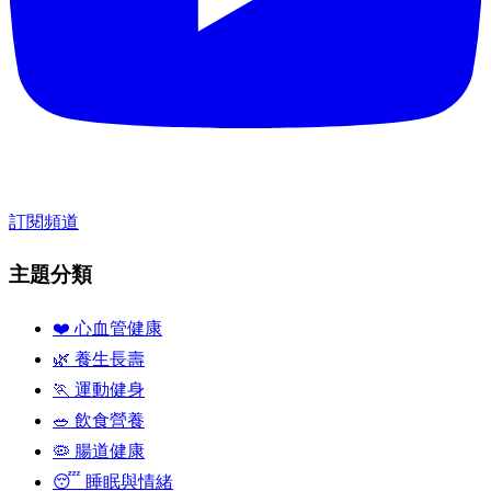
訂閱頻道
主題分類
❤️ 心血管健康
🌿 養生長壽
🏃 運動健身
🥗 飲食營養
🦠 腸道健康
😴 睡眠與情緒